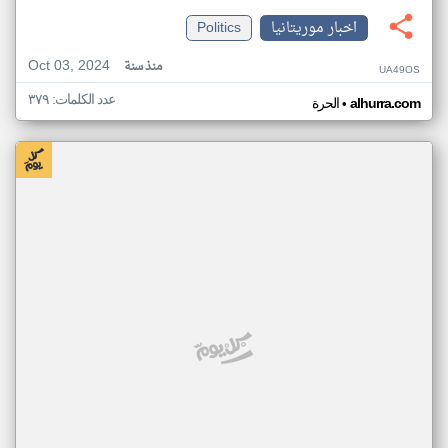
اخبار موريتانيا
Politics
Oct 03, 2024
منذ سنة
UA49OS
عدد الكلمات: ٣٧٩
•
alhurra.com
الحرة