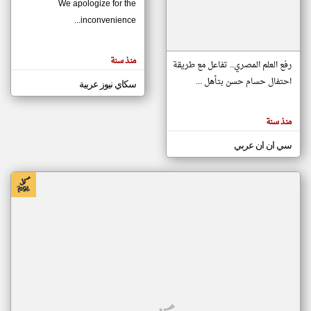
We apologize for the
inconvenience...
klyoum.com
تغيير الدولة
منذ سنة
تعبر
رفع العلم المصري.. تفاعل مع طريقة
مصادر الأخبار من موريتانيا
المقالات
الموجوده
احتفال حسام حسن بتأهل ...
سكاي نيوز عربية
اخبار موريتانيا على مدار الساعة
هنا عن
وجهة
نظر
أهم اخبار موريتانيا العاجلة والمباشرة
كاتبيها.
منذ سنة
سي ان ان عربي