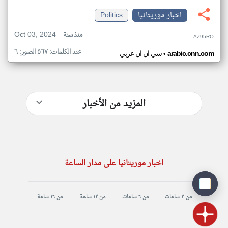
اخبار موريتانيا
Politics
Oct 03, 2024
منذ سنة
AZ95RO
عدد الكلمات: ٥٦٧ الصور: ٦
•
arabic.cnn.com
سي ان ان عربي
المزيد من الأخبار
اخبار موريتانيا على مدار الساعة
من ٣ ساعات
من ٦ ساعات
من ١٢ ساعة
من ١٦ ساعة