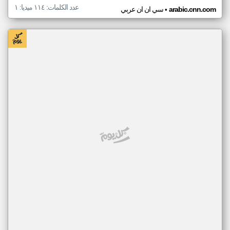
عدد الكلمات: ١١٤ ميديا: ١
•
arabic.cnn.com
سي ان ان عربي