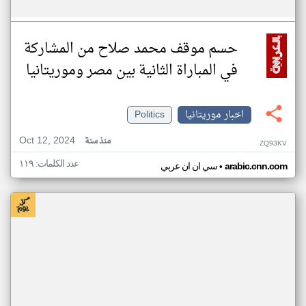
حسم موقف محمد صلاح من المشاركة
في المباراة الثانية بين مصر وموريتانيا
اخبار موريتانيا
Politics
Oct 12, 2024
منذ سنة
ZQ93KV
عدد الكلمات: ١١٩
•
arabic.cnn.com
سي ان ان عربي