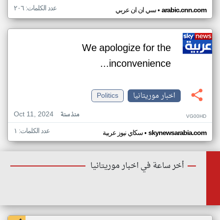
عدد الكلمات: ٢٠٦
•
arabic.cnn.com
سي ان ان عربي
We apologize for the
inconvenience...
اخبار موريتانيا
Politics
Oct 11, 2024
منذ سنة
VG00HD
عدد الكلمات: ١
•
skynewsarabia.com
سكاي نيوز عربية
أخر ساعة في اخبار موريتانيا