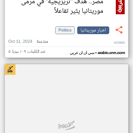
مصر.. هدف "تريزيجيه" في مرمى
موريتانيا يثير تفاعلاً
اخبار موريتانيا
Politics
Oct 11, 2024
منذ سنة
AC58ID
عدد الكلمات: ١٠٩ ميديا: ٥
•
arabic.cnn.com
سي ان ان عربي