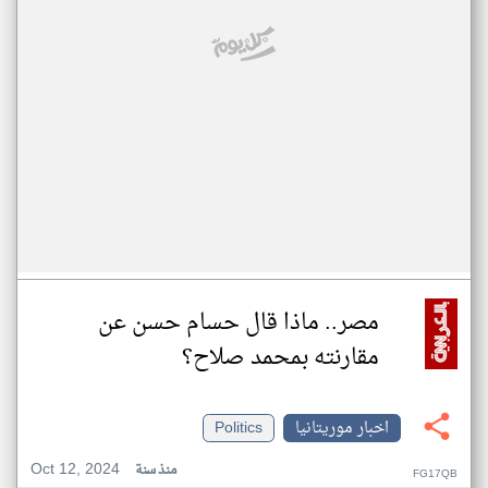
مصر.. ماذا قال حسام حسن عن
مقارنته بمحمد صلاح؟
اخبار موريتانيا
Politics
Oct 12, 2024
منذ سنة
FG17QB