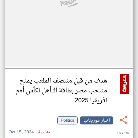
هدف من قبل منتصف الملعب يمنح
منتخب مصر بطاقة التأهل لكأس أمم
إفريقيا 2025
اخبار موريتانيا
Politics
Oct 15, 2024
منذ سنة
UP28TR