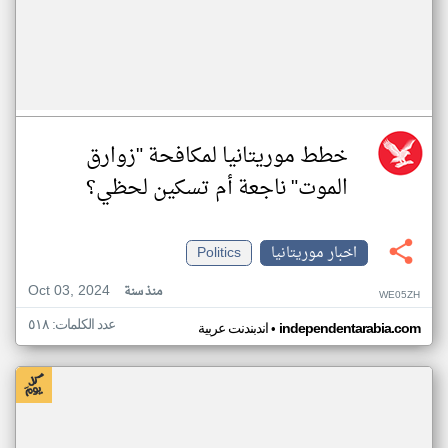
خطط موريتانيا لمكافحة "زوارق
الموت" ناجعة أم تسكين لحظي؟
اخبار موريتانيا
Politics
Oct 03, 2024
منذ سنة
WE05ZH
عدد الكلمات: ٥١٨
•
independentarabia.com
اندبندنت عربية