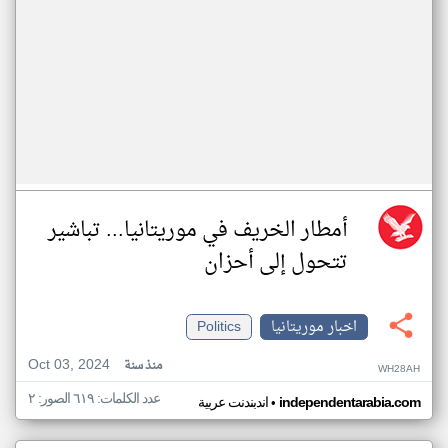
أمطار الخريف في موريتانيا... تباشير
تتحول إلى أحزان
اخبار موريتانيا
Politics
Oct 03, 2024
منذ سنة
WH28AH
عدد الكلمات: ٦١٩ الصور: ٢
•
independentarabia.com
اندبندنت عربية