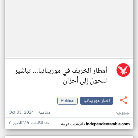
أمطار الخريف في موريتانيا... تباشير
تتحول إلى أحزان
اخبار موريتانيا
Politics
Oct 03, 2024
منذ سنة
WH28AH
عدد الكلمات: ٦١٩ الصور: ٢
•
independentarabia.com
اندبندنت عربية