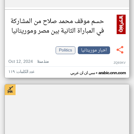
حسم موقف محمد صلاح من المشاركة
في المباراة الثانية بين مصر وموريتانيا
اخبار موريتانيا
Politics
Oct 12, 2024
منذ سنة
ZQ93KV
عدد الكلمات: ١١٩
•
arabic.cnn.com
سي ان ان عربي