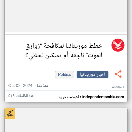
خطط موريتانيا لمكافحة "زوارق
الموت" ناجعة أم تسكين لحظي؟
اخبار موريتانيا
Politics
Oct 03, 2024
منذ سنة
WE05ZH
عدد الكلمات: ٥١٨
•
independentarabia.com
اندبندنت عربية