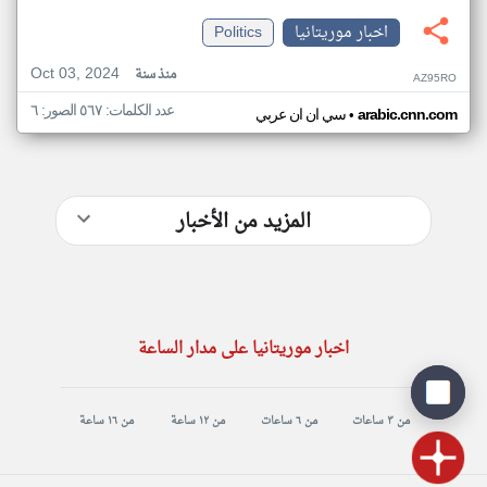
اخبار موريتانيا
Politics
Oct 03, 2024
منذ سنة
AZ95RO
عدد الكلمات: ٥٦٧ الصور: ٦
•
arabic.cnn.com
سي ان ان عربي
المزيد من الأخبار
اخبار موريتانيا على مدار الساعة
من ٣ ساعات
من ٦ ساعات
من ١٢ ساعة
من ١٦ ساعة