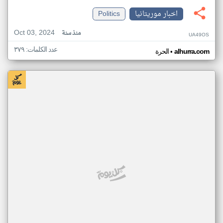
اخبار موريتانيا
Politics
Oct 03, 2024
منذ سنة
UA49OS
عدد الكلمات: ٣٧٩
•
alhurra.com
الحرة