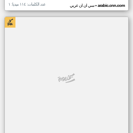
عدد الكلمات: ١١٤ ميديا: ١
•
arabic.cnn.com
سي ان ان عربي