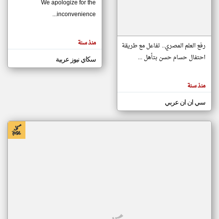
We apologize for the
inconvenience...
klyoum.com
تغيير الدولة
منذ سنة
تعبر
رفع العلم المصري.. تفاعل مع طريقة
مصادر الأخبار من موريتانيا
المقالات
الموجوده
احتفال حسام حسن بتأهل ...
سكاي نيوز عربية
اخبار موريتانيا على مدار الساعة
هنا عن
وجهة
نظر
أهم اخبار موريتانيا العاجلة والمباشرة
كاتبيها.
منذ سنة
سي ان ان عربي