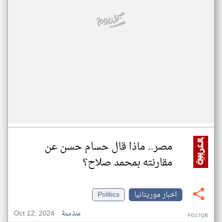
مصر.. ماذا قال حسام حسن عن
مقارنته بمحمد صلاح؟
اخبار موريتانيا
Politics
Oct 12, 2024
منذ سنة
FG17QB