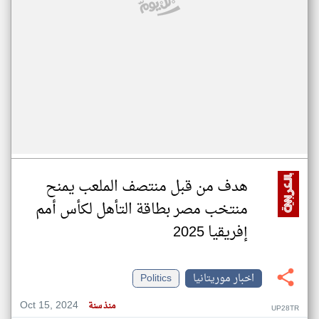
هدف من قبل منتصف الملعب يمنح
منتخب مصر بطاقة التأهل لكأس أمم
إفريقيا 2025
اخبار موريتانيا
Politics
Oct 15, 2024
منذ سنة
UP28TR