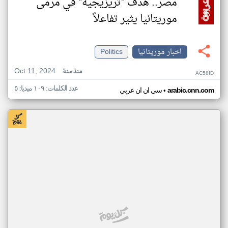
مصر.. هدف "تريزيجيه" في مرمى
موريتانيا يثير تفاعلاً
اخبار موريتانيا
Politics
Oct 11, 2024
منذ سنة
AC58ID
عدد الكلمات: ١٠٩ ميديا: ٥
•
arabic.cnn.com
سي ان ان عربي