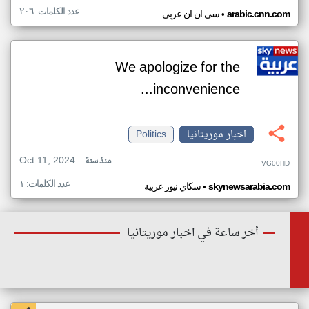
عدد الكلمات: ٢٠٦
•
arabic.cnn.com
سي ان ان عربي
We apologize for the
inconvenience...
اخبار موريتانيا
Politics
Oct 11, 2024
منذ سنة
VG00HD
عدد الكلمات: ١
•
skynewsarabia.com
سكاي نيوز عربية
أخر ساعة في اخبار موريتانيا