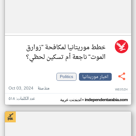
خطط موريتانيا لمكافحة "زوارق
الموت" ناجعة أم تسكين لحظي؟
اخبار موريتانيا
Politics
Oct 03, 2024
منذ سنة
WE05ZH
عدد الكلمات: ٥١٨
•
independentarabia.com
اندبندنت عربية