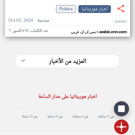
اخبار موريتانيا
Politics
Oct 03, 2024
منذ سنة
AZ95RO
عدد الكلمات: ٥٦٧ الصور: ٦
•
arabic.cnn.com
سي ان ان عربي
المزيد من الأخبار
اخبار موريتانيا على مدار الساعة
من ٣ ساعات
من ٦ ساعات
من ١٢ ساعة
من ١٦ ساعة