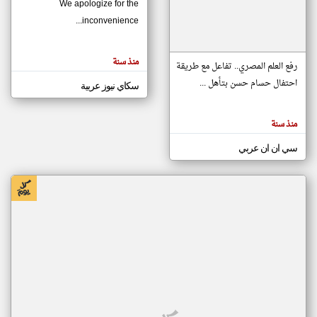
We apologize for the
inconvenience...
klyoum.com
تغيير الدولة
منذ سنة
تعبر
رفع العلم المصري.. تفاعل مع طريقة
مصادر الأخبار من موريتانيا
المقالات
الموجوده
احتفال حسام حسن بتأهل ...
سكاي نيوز عربية
اخبار موريتانيا على مدار الساعة
هنا عن
وجهة
نظر
أهم اخبار موريتانيا العاجلة والمباشرة
كاتبيها.
منذ سنة
سي ان ان عربي