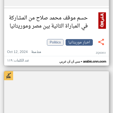
حسم موقف محمد صلاح من المشاركة
في المباراة الثانية بين مصر وموريتانيا
اخبار موريتانيا
Politics
Oct 12, 2024
منذ سنة
ZQ93KV
عدد الكلمات: ١١٩
•
arabic.cnn.com
سي ان ان عربي