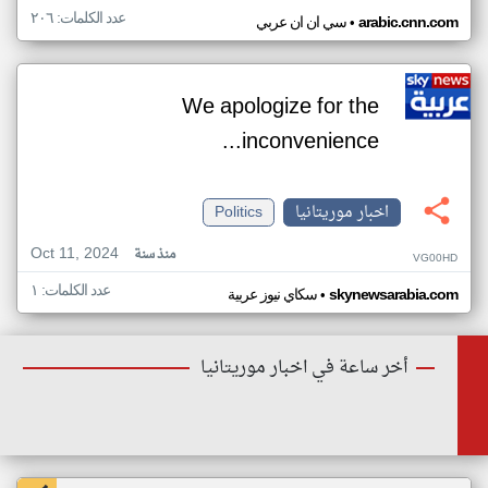
عدد الكلمات: ٢٠٦
•
arabic.cnn.com
سي ان ان عربي
We apologize for the
inconvenience...
اخبار موريتانيا
Politics
Oct 11, 2024
منذ سنة
VG00HD
عدد الكلمات: ١
•
skynewsarabia.com
سكاي نيوز عربية
أخر ساعة في اخبار موريتانيا