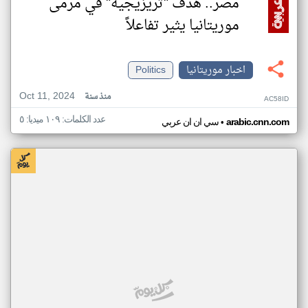
مصر.. هدف "تريزيجيه" في مرمى
موريتانيا يثير تفاعلاً
اخبار موريتانيا
Politics
Oct 11, 2024
منذ سنة
AC58ID
عدد الكلمات: ١٠٩ ميديا: ٥
•
arabic.cnn.com
سي ان ان عربي