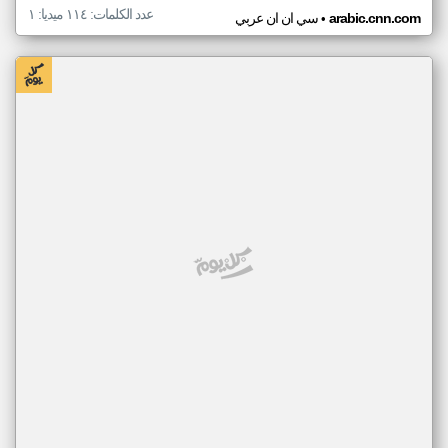
عدد الكلمات: ١١٤ ميديا: ١
•
arabic.cnn.com
سي ان ان عربي