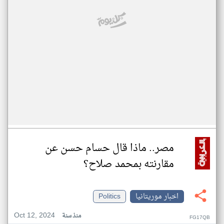
مصر.. ماذا قال حسام حسن عن
مقارنته بمحمد صلاح؟
اخبار موريتانيا
Politics
Oct 12, 2024
منذ سنة
FG17QB