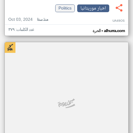
اخبار موريتانيا
Politics
Oct 03, 2024
منذ سنة
UA49OS
عدد الكلمات: ٣٧٩
•
alhurra.com
الحرة