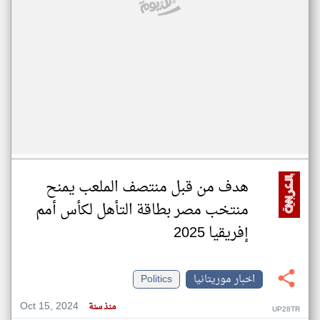
هدف من قبل منتصف الملعب يمنح
منتخب مصر بطاقة التأهل لكأس أمم
إفريقيا 2025
اخبار موريتانيا
Politics
Oct 15, 2024
منذ سنة
UP28TR