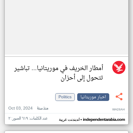
أمطار الخريف في موريتانيا... تباشير
تتحول إلى أحزان
اخبار موريتانيا
Politics
Oct 03, 2024
منذ سنة
WH28AH
عدد الكلمات: ٦١٩ الصور: ٢
•
independentarabia.com
اندبندنت عربية