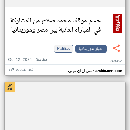
حسم موقف محمد صلاح من المشاركة
في المباراة الثانية بين مصر وموريتانيا
اخبار موريتانيا
Politics
Oct 12, 2024
منذ سنة
ZQ93KV
عدد الكلمات: ١١٩
•
arabic.cnn.com
سي ان ان عربي