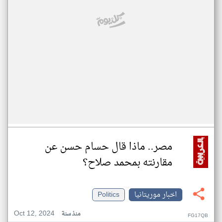
مصر.. ماذا قال حسام حسن عن
مقارنته بمحمد صلاح؟
اخبار موريتانيا
Politics
Oct 12, 2024
منذ سنة
FG17QB