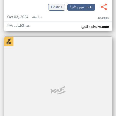
اخبار موريتانيا
Politics
Oct 03, 2024
منذ سنة
UA49OS
عدد الكلمات: ٣٧٩
•
alhurra.com
الحرة