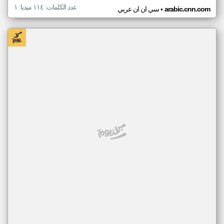
عدد الكلمات: ١١٤ ميديا: ١
•
arabic.cnn.com
سي ان ان عربي