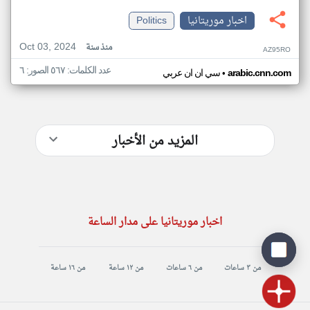
اخبار موريتانيا
Politics
Oct 03, 2024
منذ سنة
AZ95RO
عدد الكلمات: ٥٦٧ الصور: ٦
•
arabic.cnn.com
سي ان ان عربي
المزيد من الأخبار
اخبار موريتانيا على مدار الساعة
من ٣ ساعات
من ٦ ساعات
من ١٢ ساعة
من ١٦ ساعة