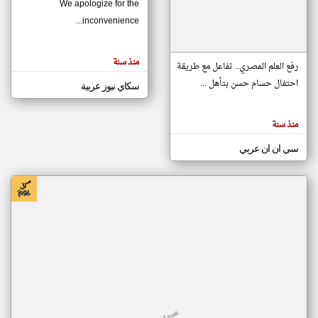
We apologize for the
inconvenience...
klyoum.com
تغيير الدولة
منذ سنة
تعبر
رفع العلم المصري.. تفاعل مع طريقة
مصادر الأخبار من موريتانيا
المقالات
الموجوده
احتفال حسام حسن بتأهل ...
سكاي نيوز عربية
اخبار موريتانيا على مدار الساعة
هنا عن
وجهة
نظر
أهم اخبار موريتانيا العاجلة والمباشرة
كاتبيها.
منذ سنة
سي ان ان عربي