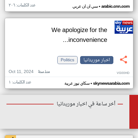
عدد الكلمات: ٢٠٦
•
arabic.cnn.com
سي ان ان عربي
We apologize for the
inconvenience...
اخبار موريتانيا
Politics
Oct 11, 2024
منذ سنة
VG00HD
عدد الكلمات: ١
•
skynewsarabia.com
سكاي نيوز عربية
أخر ساعة في اخبار موريتانيا