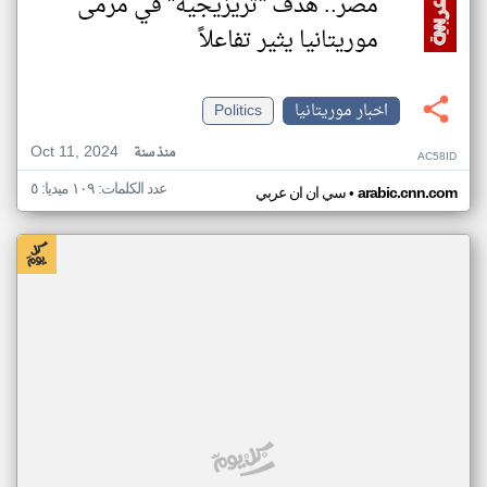
مصر.. هدف "تريزيجيه" في مرمى
موريتانيا يثير تفاعلاً
اخبار موريتانيا
Politics
Oct 11, 2024
منذ سنة
AC58ID
عدد الكلمات: ١٠٩ ميديا: ٥
•
arabic.cnn.com
سي ان ان عربي