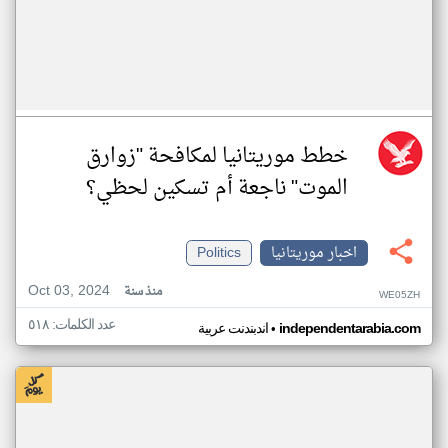
خطط موريتانيا لمكافحة "زوارق
الموت" ناجعة أم تسكين لحظي؟
اخبار موريتانيا
Politics
Oct 03, 2024
منذ سنة
WE05ZH
عدد الكلمات: ٥١٨
•
independentarabia.com
اندبندنت عربية