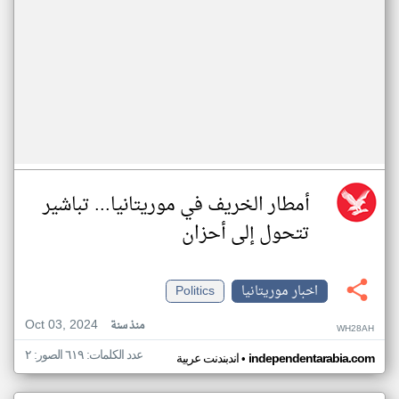
أمطار الخريف في موريتانيا... تباشير
تتحول إلى أحزان
اخبار موريتانيا
Politics
Oct 03, 2024
منذ سنة
WH28AH
عدد الكلمات: ٦١٩ الصور: ٢
•
independentarabia.com
اندبندنت عربية