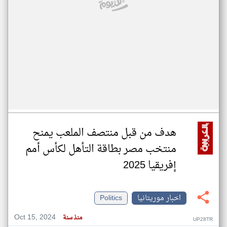
هدف من قبل منتصف الملعب يمنح
منتخب مصر بطاقة التأهل لكأس أمم
إفريقيا 2025
اخبار موريتانيا
Politics
Oct 15, 2024
منذ سنة
UP28TR