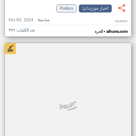
اخبار موريتانيا
Politics
Oct 03, 2024
منذ سنة
UA49OS
عدد الكلمات: ٣٧٩
•
alhurra.com
الحرة