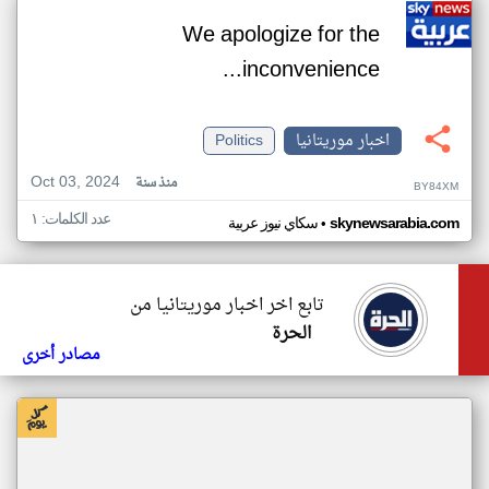
We apologize for the
inconvenience...
اخبار موريتانيا
Politics
Oct 03, 2024
منذ سنة
BY84XM
عدد الكلمات: ١
•
skynewsarabia.com
سكاي نيوز عربية
تابع اخر اخبار موريتانيا من
الحرة
مصادر أخرى