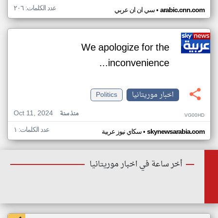
عدد الكلمات: ٢٠٦
•
arabic.cnn.com
سي ان ان عربي
We apologize for the
inconvenience...
اخبار موريتانيا
Politics
Oct 11, 2024
منذ سنة
VG00HD
عدد الكلمات: ١
•
skynewsarabia.com
سكاي نيوز عربية
أخر ساعة في اخبار موريتانيا