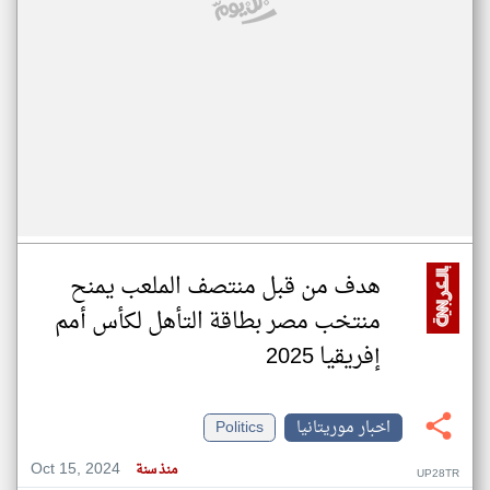
هدف من قبل منتصف الملعب يمنح
منتخب مصر بطاقة التأهل لكأس أمم
إفريقيا 2025
اخبار موريتانيا
Politics
Oct 15, 2024
منذ سنة
UP28TR