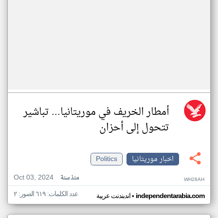
أمطار الخريف في موريتانيا... تباشير
تتحول إلى أحزان
اخبار موريتانيا
Politics
Oct 03, 2024
منذ سنة
WH28AH
عدد الكلمات: ٦١٩ الصور: ٢
•
independentarabia.com
اندبندنت عربية