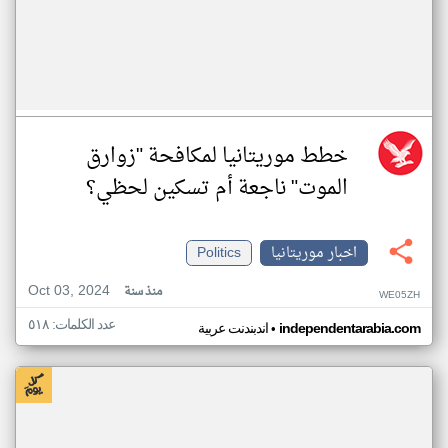
خطط موريتانيا لمكافحة "زوارق
الموت" ناجعة أم تسكين لحظي؟
اخبار موريتانيا
Politics
Oct 03, 2024
منذ سنة
WE05ZH
عدد الكلمات: ٥١٨
•
independentarabia.com
اندبندنت عربية