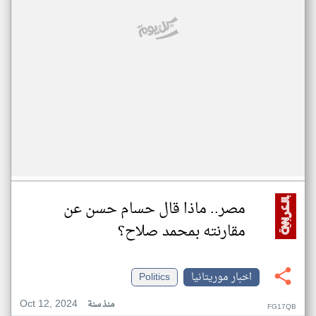
مصر.. ماذا قال حسام حسن عن
مقارنته بمحمد صلاح؟
اخبار موريتانيا
Politics
Oct 12, 2024
منذ سنة
FG17QB