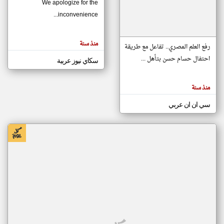
We apologize for the
inconvenience...
klyoum.com
تغيير الدولة
منذ سنة
تعبر
رفع العلم المصري.. تفاعل مع طريقة
مصادر الأخبار من موريتانيا
المقالات
الموجوده
احتفال حسام حسن بتأهل ...
سكاي نيوز عربية
اخبار موريتانيا على مدار الساعة
هنا عن
وجهة
نظر
أهم اخبار موريتانيا العاجلة والمباشرة
كاتبيها.
منذ سنة
سي ان ان عربي