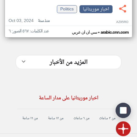
اخبار موريتانيا
Politics
Oct 03, 2024
منذ سنة
AZ95RO
عدد الكلمات: ٥٦٧ الصور: ٦
•
arabic.cnn.com
سي ان ان عربي
المزيد من الأخبار
اخبار موريتانيا على مدار الساعة
من ٣ ساعات
من ٦ ساعات
من ١٢ ساعة
من ١٦ ساعة