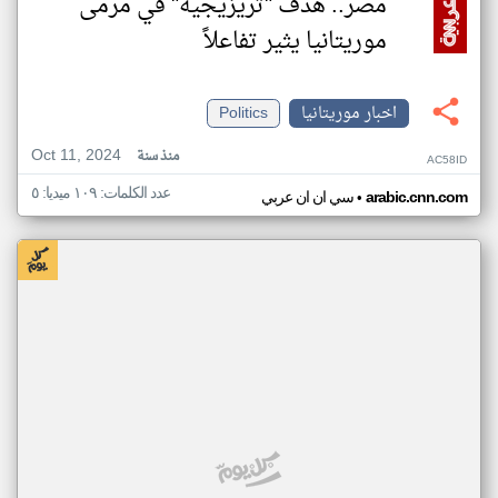
مصر.. هدف "تريزيجيه" في مرمى
موريتانيا يثير تفاعلاً
اخبار موريتانيا
Politics
Oct 11, 2024
منذ سنة
AC58ID
عدد الكلمات: ١٠٩ ميديا: ٥
•
arabic.cnn.com
سي ان ان عربي