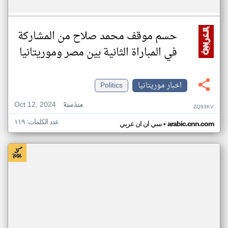
حسم موقف محمد صلاح من المشاركة
في المباراة الثانية بين مصر وموريتانيا
اخبار موريتانيا
Politics
Oct 12, 2024
منذ سنة
ZQ93KV
عدد الكلمات: ١١٩
•
arabic.cnn.com
سي ان ان عربي