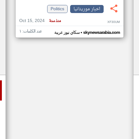
اخبار موريتانيا
Politics
Oct 15, 2024
منذ سنة
XF30UM
عدد الكلمات: ١
•
skynewsarabia.com
سكاي نيوز عربية