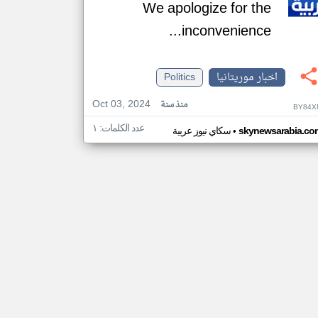
We apologize for the
inconvenience...
اخبار موريتانيا
Politics
Oct 03, 2024
منذ سنة
BY84X
عدد الكلمات: ١
•
skynewsarabia.co
سكاي نيوز عربية