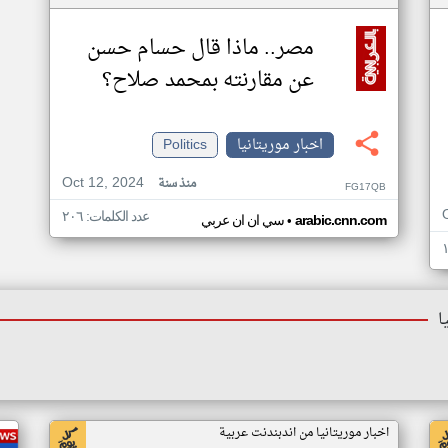
مصر.. ماذا قال حسام حسن
عن مقارنته بمحمد صلاح؟
اخبار موريتانيا
Politics
Oct 12, 2024
منذ سنة
FG17QB
عدد الكلمات: ٢٠٦
•
arabic.cnn.com
سي ان ان عربي
ا
اخبار موريتانيا من اندبندنت عربية