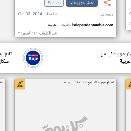
اخبار موريتانيا
Politics
Oct 03, 2024
منذ سنة
WH28AH
•
independentarabia.com
اندبندنت عربية
عدد الكلمات: ٦١٩ الصور: ٢
ار موريتانيا من
تابع اخ
عربية
سكاي
اخبار موريتانيا من اندبندنت عربية
اخ