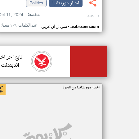
اخبار موريتانيا
Politics
Oct 11, 2024
منذ سنة
AC58ID
عدد الكلمات: ١٠٩ ميديا: ٥
•
arabic.cnn.com
سي ان ان عربي
تابع اخر اخب
اندبندنت 
اخبار موريتانيا من الحرة