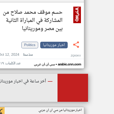
حسم موقف محمد صلاح من
المشاركة في المباراة الثانية
بين مصر وموريتانيا
اخبار موريتانيا
Politics
Oct 12, 2024
منذ سنة
ZQ93KV
عدد الكلمات: ١١٩
•
arabic.cnn.com
سي ان ان عربي
أخر ساعة في اخبار موريتاني
اخبار موريتانيا من سي ان ان عربي