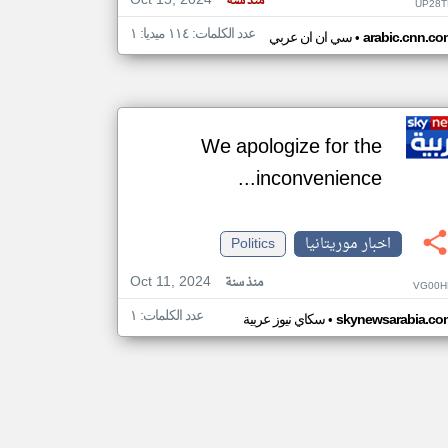
Oct 15, 2024
منذ سنة
UP28T
عدد الكلمات: ١١٤ ميديا: ١
•
arabic.cnn.co
سي ان ان عربي
We apologize for the
inconvenience...
اخبار موريتانيا
Politics
Oct 11, 2024
منذ سنة
VG00H
عدد الكلمات: ١
•
skynewsarabia.co
سكاي نيوز عربية