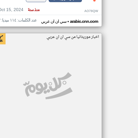
Oct 15, 2024
منذ سنة
AO78QW
عدد الكلمات: ١١٤ ميديا: ٣
•
arabic.cnn.com
سي ان ان عربي
اخبار موريتانيا من سي ان ان عربي