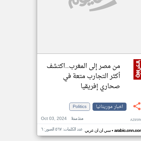
من مصر إلى المغرب..اكتشف
أكثر التجارب متعة في
صحاري إفريقيا
اخبار موريتانيا
Politics
Oct 03, 2024
منذ سنة
AZ95R
عدد الكلمات: ٥٦٧ الصور: ٦
•
arabic.cnn.co
سي ان ان عربي