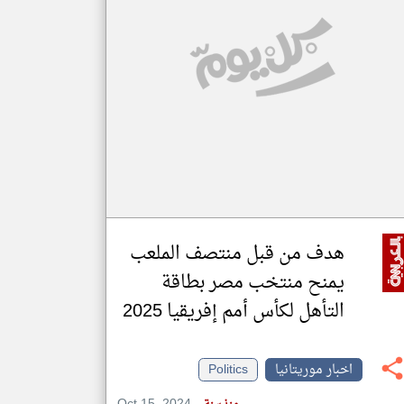
klyoum.com
تغيير الدولة
مصادر الأخبار من موريتانيا
اخبار موريتانيا على مدار الساعة
أهم اخبار موريتانيا العاجلة والمباشرة
هدف من قبل منتصف الملعب
يمنح منتخب مصر بطاقة
التأهل لكأس أمم إفريقيا 2025
اخبار موريتانيا
Politics