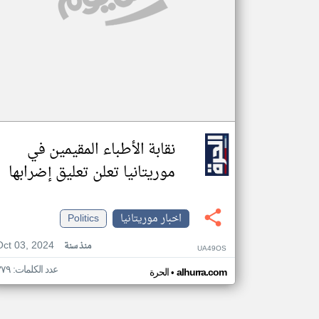
نقابة الأطباء المقيمين في
موريتانيا تعلن تعليق إضرابها
اخبار موريتانيا
Politics
Oct 03, 2024
منذ سنة
UA49OS
عدد الكلمات: ٣٧٩
•
alhurra.com
الحرة