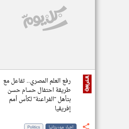
تعبر
المقالات
الموجوده
هنا عن
وجهة
نظر
كاتبيها.
رفع العلم المصري.. تفاعل مع
طريقة احتفال حسام حسن
بتأهل "الفراعنة" لكأس أمم
إفريقيا
اخبار موريتانيا
Politics