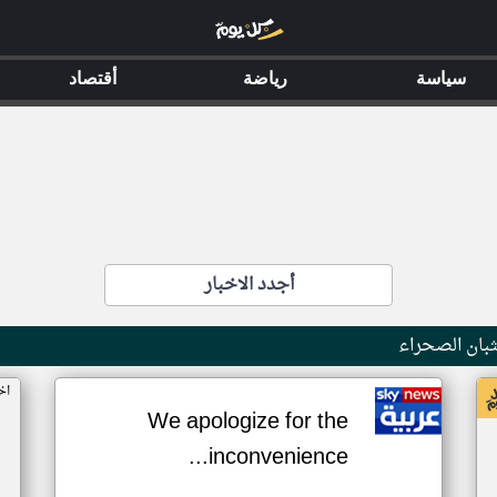
سياسة
رياضة
أقتصاد
أجدد الاخبار
بان الصحراء
اخ
We apologize for the
inconvenience...