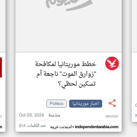
خطط موريتانيا لمكافحة
"زوارق الموت" ناجعة أم
تسكين لحظي؟
اخبار موريتانيا
Politics
Oct 03, 2024
منذ سنة
O
WE05ZH
عدد الكلمات: ٥١٨
•
independentarabia.com
اندبندنت عربية
m