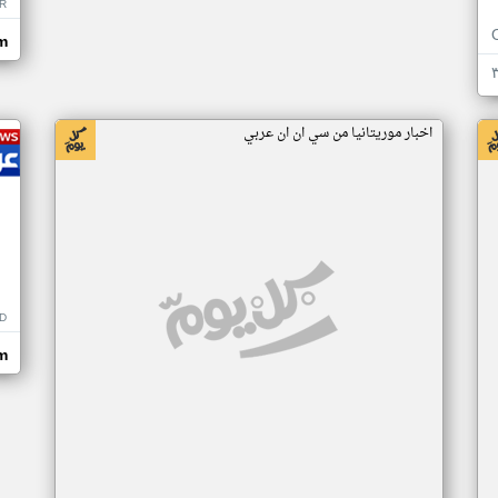
R
m
اخبار موريتانيا من سي ان ان عربي
D
m