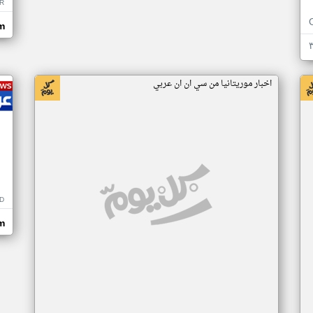
R
m
اخبار موريتانيا من سي ان ان عربي
D
m