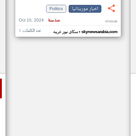
اخبار موريتانيا
Politics
Oct 15, 2024
منذ سنة
XF30UM
عدد الكلمات: ١
•
skynewsarabia.com
سكاي نيوز عربية