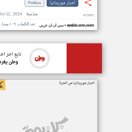
اخبار موريتانيا
Politics
Oct 11, 2024
منذ سنة
AC58ID
عدد الكلمات: ١٠٩ ميديا: ٥
•
arabic.cnn.com
سي ان ان عربي
تابع اخر اخب
وطن يغرد
اخبار موريتانيا من الحرة