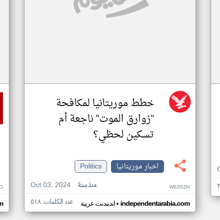
خطط موريتانيا لمكافحة
"زوارق الموت" ناجعة أم
تسكين لحظي؟
اخبار موريتانيا
Politics
Oct 03, 2024
منذ سنة
O
WE05ZH
عدد الكلمات: ٥١٨
•
independentarabia.com
اندبندنت عربية
m