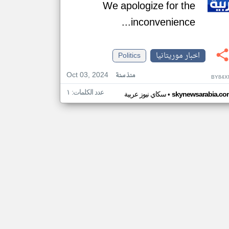
We apologize for the
inconvenience...
اخبار موريتانيا
Politics
Oct 03, 2024
منذ سنة
BY84X
عدد الكلمات: ١
•
skynewsarabia.co
سكاي نيوز عربية