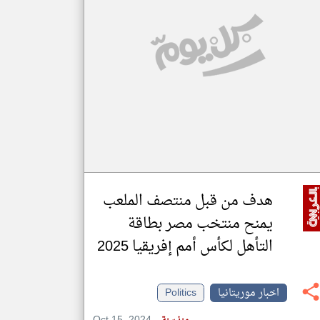
klyoum.com
تغيير الدولة
مصادر الأخبار من موريتانيا
اخبار موريتانيا على مدار الساعة
أهم اخبار موريتانيا العاجلة والمباشرة
هدف من قبل منتصف الملعب
يمنح منتخب مصر بطاقة
التأهل لكأس أمم إفريقيا 2025
اخبار موريتانيا
Politics