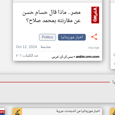
مصر.. ماذا قال حسام حسن
عن مقارنته بمحمد صلاح؟
اخبار موريتانيا
Politics
Oct 12, 2024
منذ سنة
FG17QB
عدد الكلمات: ٢٠٦
•
arabic.cnn.com
سي ان ان عربي
ا
اخبار موريتانيا من اندبندنت عربية