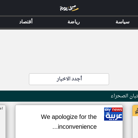
سياسة
رياضة
أقتصاد
أجدد الاخبار
بان الصحراء
اخ
We apologize for the
inconvenience...