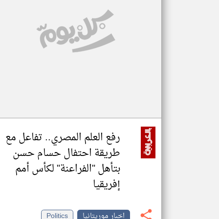
تعبر
المقالات
الموجوده
هنا عن
وجهة
نظر
كاتبيها.
رفع العلم المصري.. تفاعل مع
طريقة احتفال حسام حسن
بتأهل "الفراعنة" لكأس أمم
إفريقيا
اخبار موريتانيا
Politics