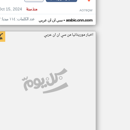
Oct 15, 2024
منذ سنة
AO78QW
عدد الكلمات: ١١٤ ميديا: ٣
•
arabic.cnn.com
سي ان ان عربي
اخبار موريتانيا من سي ان ان عربي