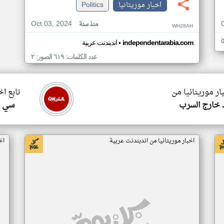
اخبار موريتانيا
Politics
Oct 03, 2024
منذ سنة
WH28AH
•
independentarabia.com
اندبندنت عربية
عدد الكلمات: ٦١٩ الصور: ٢
ار موريتانيا من
تابع اخ
 خارج السرب
سي ا
اخبار موريتانيا من اندبندنت عربية
اخ