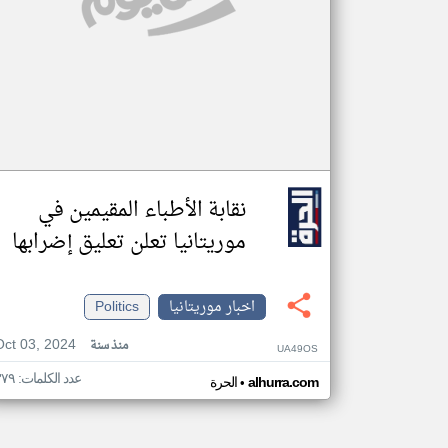
نقابة الأطباء المقيمين في
موريتانيا تعلن تعليق إضرابها
اخبار موريتانيا
Politics
Oct 03, 2024
منذ سنة
UA49OS
عدد الكلمات: ٣٧٩
•
alhurra.com
الحرة