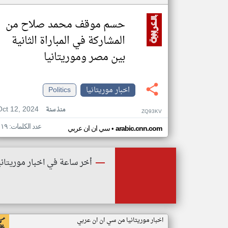
حسم موقف محمد صلاح من
المشاركة في المباراة الثانية
بين مصر وموريتانيا
اخبار موريتانيا
Politics
Oct 12, 2024
منذ سنة
ZQ93KV
عدد الكلمات: ١١٩
•
arabic.cnn.com
سي ان ان عربي
أخر ساعة في اخبار موريتاني
اخبار موريتانيا من سي ان ان عربي