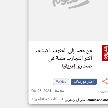
من مصر إلى المغرب..اكتشف
أكثر التجارب متعة في
صحاري إفريقيا
اخبار موريتانيا
Politics
Oct 03, 2024
منذ سنة
AZ95R
عدد الكلمات: ٥٦٧ الصور: ٦
•
arabic.cnn.co
سي ان ان عربي