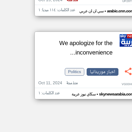
Oct 15, 2024
منذ سنة
UP28T
عدد الكلمات: ١١٤ ميديا: ١
•
arabic.cnn.co
سي ان ان عربي
We apologize for the
inconvenience...
اخبار موريتانيا
Politics
Oct 11, 2024
منذ سنة
VG00H
عدد الكلمات: ١
•
skynewsarabia.co
سكاي نيوز عربية