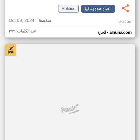
اخبار موريتانيا
Politics
Oct 03, 2024
منذ سنة
UA49OS
عدد الكلمات: ٣٧٩
•
alhurra.com
الحرة