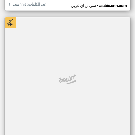
عدد الكلمات: ١١٤ ميديا: ١
•
arabic.cnn.com
سي ان ان عربي