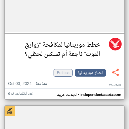
خطط موريتانيا لمكافحة "زوارق
الموت" ناجعة أم تسكين لحظي؟
اخبار موريتانيا
Politics
Oct 03, 2024
منذ سنة
WE05ZH
عدد الكلمات: ٥١٨
•
independentarabia.com
اندبندنت عربية