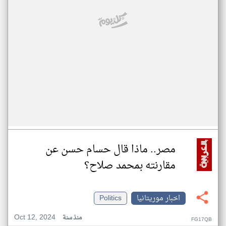
مصر.. ماذا قال حسام حسن عن
مقارنته بمحمد صلاح؟
اخبار موريتانيا
Politics
Oct 12, 2024
منذ سنة
FG17QB