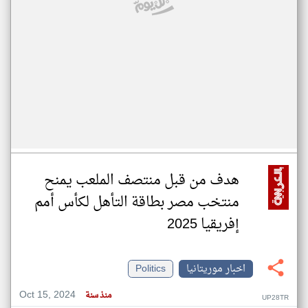
هدف من قبل منتصف الملعب يمنح
منتخب مصر بطاقة التأهل لكأس أمم
إفريقيا 2025
اخبار موريتانيا
Politics
Oct 15, 2024
منذ سنة
UP28TR