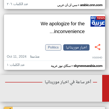
عدد الكلمات: ٢٠٦
•
arabic.cnn.com
سي ان ان عربي
We apologize for the
inconvenience...
اخبار موريتانيا
Politics
Oct 11, 2024
منذ سنة
VG00HD
عدد الكلمات: ١
•
skynewsarabia.com
سكاي نيوز عربية
أخر ساعة في اخبار موريتانيا