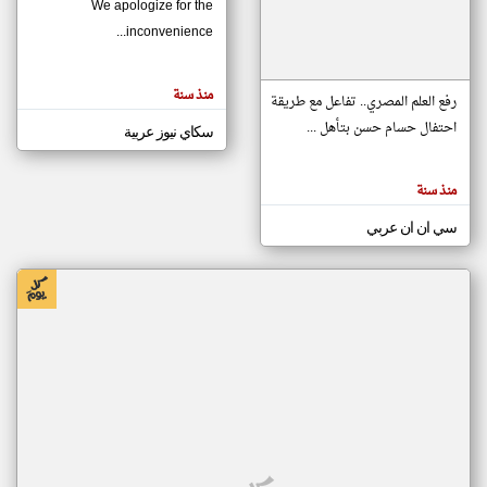
We apologize for the
inconvenience...
klyoum.com
تغيير الدولة
منذ سنة
تعبر
رفع العلم المصري.. تفاعل مع طريقة
مصادر الأخبار من موريتانيا
المقالات
الموجوده
احتفال حسام حسن بتأهل ...
سكاي نيوز عربية
اخبار موريتانيا على مدار الساعة
هنا عن
وجهة
نظر
أهم اخبار موريتانيا العاجلة والمباشرة
كاتبيها.
منذ سنة
سي ان ان عربي