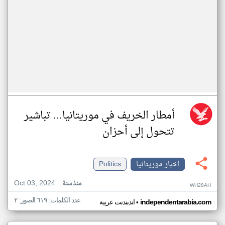
أمطار الخريف في موريتانيا... تباشير
تتحول إلى أحزان
اخبار موريتانيا
Politics
Oct 03, 2024
منذ سنة
WH28AH
عدد الكلمات: ٦١٩ الصور: ٢
•
independentarabia.com
اندبندنت عربية