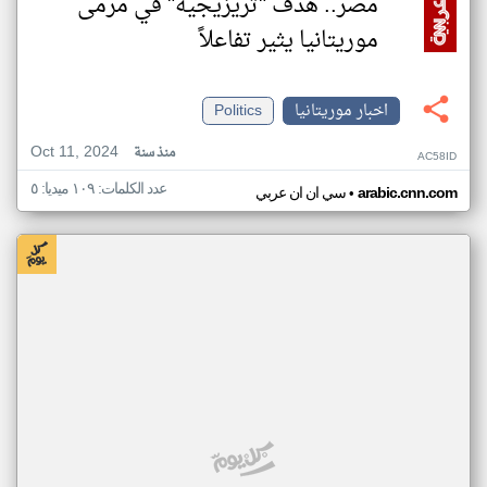
مصر.. هدف "تريزيجيه" في مرمى
موريتانيا يثير تفاعلاً
اخبار موريتانيا
Politics
Oct 11, 2024
منذ سنة
AC58ID
عدد الكلمات: ١٠٩ ميديا: ٥
•
arabic.cnn.com
سي ان ان عربي