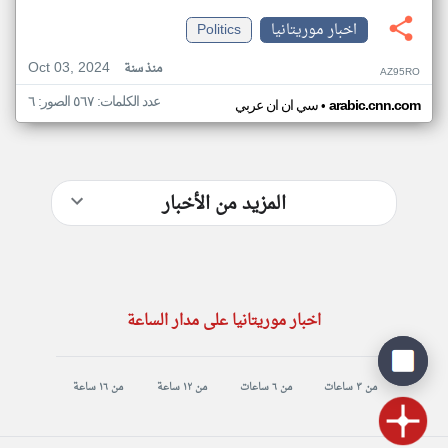
اخبار موريتانيا
Politics
Oct 03, 2024
منذ سنة
AZ95RO
عدد الكلمات: ٥٦٧ الصور: ٦
•
arabic.cnn.com
سي ان ان عربي
المزيد من الأخبار
اخبار موريتانيا على مدار الساعة
من ٣ ساعات
من ٦ ساعات
من ١٢ ساعة
من ١٦ ساعة