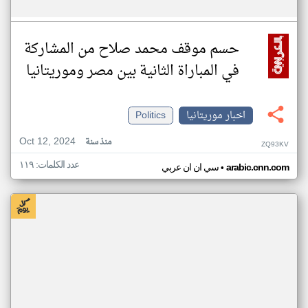
حسم موقف محمد صلاح من المشاركة
في المباراة الثانية بين مصر وموريتانيا
اخبار موريتانيا
Politics
Oct 12, 2024
منذ سنة
ZQ93KV
عدد الكلمات: ١١٩
•
arabic.cnn.com
سي ان ان عربي