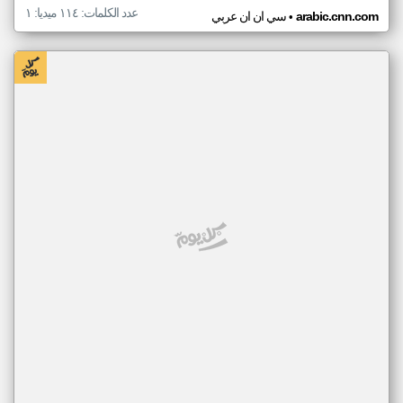
عدد الكلمات: ١١٤ ميديا: ١
•
arabic.cnn.com
سي ان ان عربي