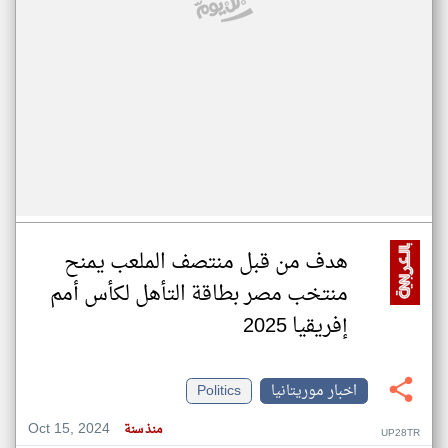
هدف من قبل منتصف الملعب يمنح
منتخب مصر بطاقة التأهل لكأس أمم
إفريقيا 2025
اخبار موريتانيا
Politics
Oct 15, 2024
منذ سنة
UP28TR