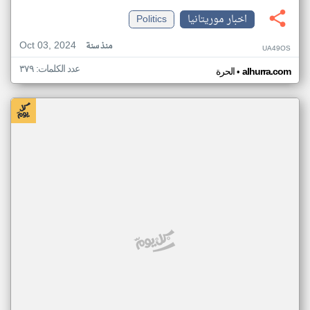
اخبار موريتانيا
Politics
Oct 03, 2024
منذ سنة
UA49OS
عدد الكلمات: ٣٧٩
•
alhurra.com
الحرة