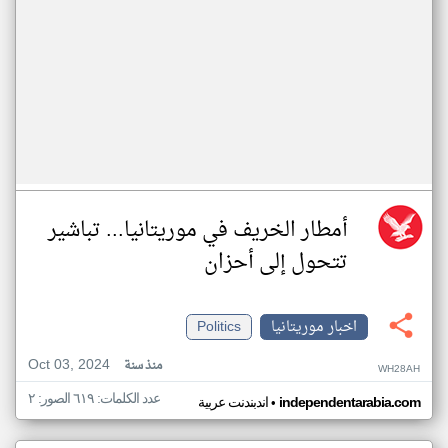
أمطار الخريف في موريتانيا... تباشير
تتحول إلى أحزان
اخبار موريتانيا
Politics
Oct 03, 2024
منذ سنة
WH28AH
عدد الكلمات: ٦١٩ الصور: ٢
•
independentarabia.com
اندبندنت عربية