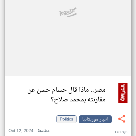
مصر.. ماذا قال حسام حسن عن
مقارنته بمحمد صلاح؟
اخبار موريتانيا
Politics
Oct 12, 2024
منذ سنة
FG17QB