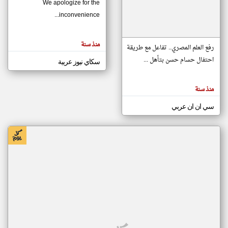
We apologize for the
inconvenience...
klyoum.com
تغيير الدولة
منذ سنة
تعبر
رفع العلم المصري.. تفاعل مع طريقة
مصادر الأخبار من موريتانيا
المقالات
الموجوده
احتفال حسام حسن بتأهل ...
سكاي نيوز عربية
اخبار موريتانيا على مدار الساعة
هنا عن
وجهة
نظر
أهم اخبار موريتانيا العاجلة والمباشرة
كاتبيها.
منذ سنة
سي ان ان عربي