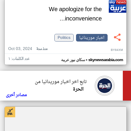
We apologize for the
inconvenience...
اخبار موريتانيا
Politics
Oct 03, 2024
منذ سنة
BY84XM
عدد الكلمات: ١
•
skynewsarabia.com
سكاي نيوز عربية
تابع اخر اخبار موريتانيا من
الحرة
مصادر أخرى