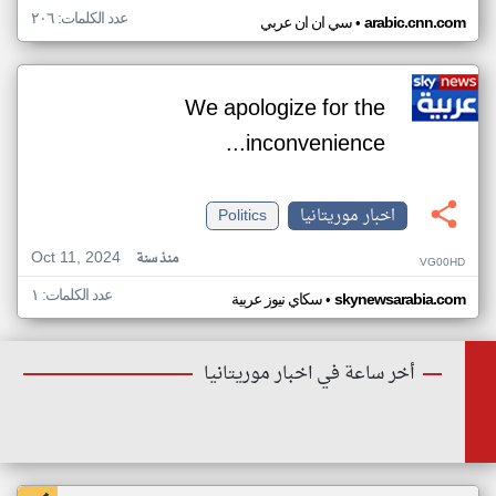
عدد الكلمات: ٢٠٦
•
arabic.cnn.com
سي ان ان عربي
We apologize for the
inconvenience...
اخبار موريتانيا
Politics
Oct 11, 2024
منذ سنة
VG00HD
عدد الكلمات: ١
•
skynewsarabia.com
سكاي نيوز عربية
أخر ساعة في اخبار موريتانيا