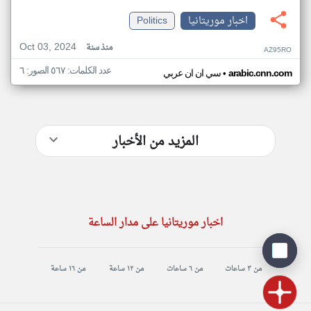
اخبار موريتانيا
Politics
Oct 03, 2024
منذ سنة
AZ95RO
عدد الكلمات: ٥٦٧ الصور: ٦
•
arabic.cnn.com
سي ان ان عربي
المزيد من الأخبار
اخبار موريتانيا على مدار الساعة
من ٣ ساعات
من ٦ ساعات
من ١٢ ساعة
من ١٦ ساعة