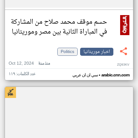
حسم موقف محمد صلاح من المشاركة
في المباراة الثانية بين مصر وموريتانيا
اخبار موريتانيا
Politics
Oct 12, 2024
منذ سنة
ZQ93KV
عدد الكلمات: ١١٩
•
arabic.cnn.com
سي ان ان عربي