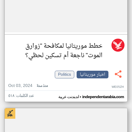
خطط موريتانيا لمكافحة "زوارق
الموت" ناجعة أم تسكين لحظي؟
اخبار موريتانيا
Politics
Oct 03, 2024
منذ سنة
WE05ZH
عدد الكلمات: ٥١٨
•
independentarabia.com
اندبندنت عربية