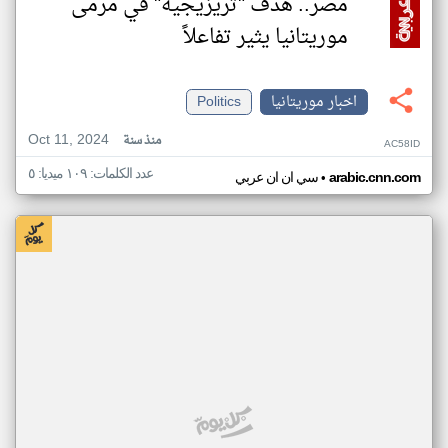
مصر.. هدف "تريزيجيه" في مرمى
موريتانيا يثير تفاعلاً
اخبار موريتانيا
Politics
Oct 11, 2024
منذ سنة
AC58ID
عدد الكلمات: ١٠٩ ميديا: ٥
•
arabic.cnn.com
سي ان ان عربي