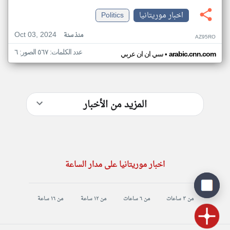
اخبار موريتانيا
Politics
Oct 03, 2024
منذ سنة
AZ95RO
عدد الكلمات: ٥٦٧ الصور: ٦
•
arabic.cnn.com
سي ان ان عربي
المزيد من الأخبار
اخبار موريتانيا على مدار الساعة
من ٣ ساعات
من ٦ ساعات
من ١٢ ساعة
من ١٦ ساعة