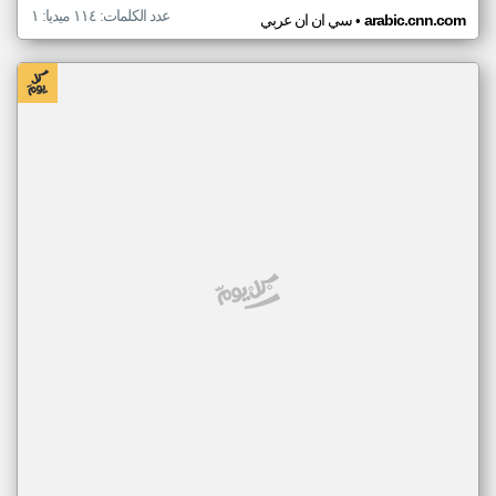
عدد الكلمات: ١١٤ ميديا: ١
•
arabic.cnn.com
سي ان ان عربي