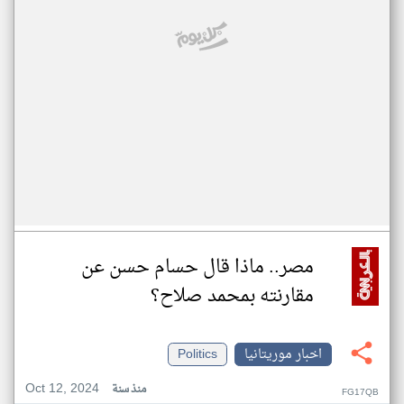
مصر.. ماذا قال حسام حسن عن
مقارنته بمحمد صلاح؟
اخبار موريتانيا
Politics
Oct 12, 2024
منذ سنة
FG17QB