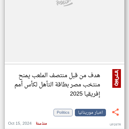
هدف من قبل منتصف الملعب يمنح
منتخب مصر بطاقة التأهل لكأس أمم
إفريقيا 2025
اخبار موريتانيا
Politics
Oct 15, 2024
منذ سنة
UP28TR