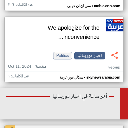
عدد الكلمات: ٢٠٦
•
arabic.cnn.com
سي ان ان عربي
We apologize for the
inconvenience...
اخبار موريتانيا
Politics
Oct 11, 2024
منذ سنة
VG00HD
عدد الكلمات: ١
•
skynewsarabia.com
سكاي نيوز عربية
أخر ساعة في اخبار موريتانيا