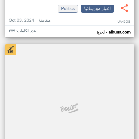
اخبار موريتانيا
Politics
Oct 03, 2024
منذ سنة
UA49OS
عدد الكلمات: ٣٧٩
•
alhurra.com
الحرة