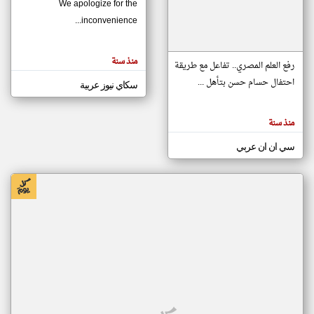
We apologize for the
inconvenience...
klyoum.com
تغيير الدولة
منذ سنة
تعبر
رفع العلم المصري.. تفاعل مع طريقة
مصادر الأخبار من موريتانيا
المقالات
الموجوده
احتفال حسام حسن بتأهل ...
سكاي نيوز عربية
اخبار موريتانيا على مدار الساعة
هنا عن
وجهة
نظر
أهم اخبار موريتانيا العاجلة والمباشرة
كاتبيها.
منذ سنة
سي ان ان عربي