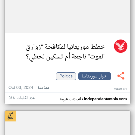
خطط موريتانيا لمكافحة "زوارق
الموت" ناجعة أم تسكين لحظي؟
اخبار موريتانيا
Politics
Oct 03, 2024
منذ سنة
WE05ZH
عدد الكلمات: ٥١٨
•
independentarabia.com
اندبندنت عربية