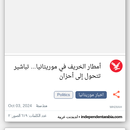
أمطار الخريف في موريتانيا... تباشير
تتحول إلى أحزان
اخبار موريتانيا
Politics
Oct 03, 2024
منذ سنة
WH28AH
عدد الكلمات: ٦١٩ الصور: ٢
•
independentarabia.com
اندبندنت عربية