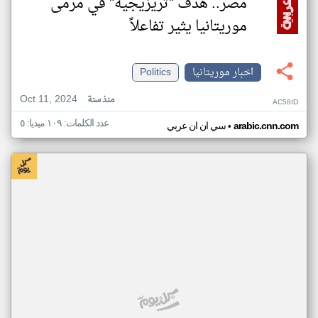
مصر.. هدف "تريزيجيه" في مرمى
موريتانيا يثير تفاعلاً
اخبار موريتانيا
Politics
Oct 11, 2024
منذ سنة
AC58ID
عدد الكلمات: ١٠٩ ميديا: ٥
•
arabic.cnn.com
سي ان ان عربي