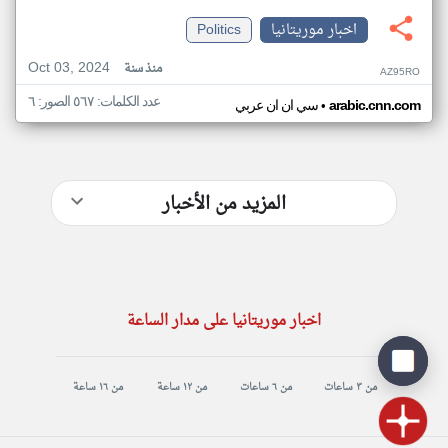
اخبار موريتانيا
Politics
Oct 03, 2024
منذ سنة
AZ95RO
عدد الكلمات: ٥٦٧ الصور: ٦
•
arabic.cnn.com
سي ان ان عربي
المزيد من الأخبار
اخبار موريتانيا على مدار الساعة
من ٣ ساعات
من ٦ ساعات
من ١٢ ساعة
من ١٦ ساعة