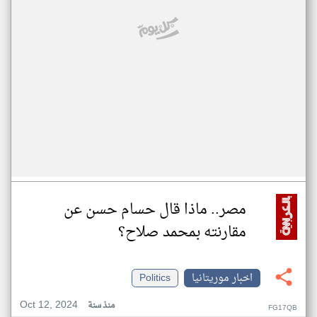
مصر.. ماذا قال حسام حسن عن
مقارنته بمحمد صلاح؟
اخبار موريتانيا
Politics
Oct 12, 2024
منذ سنة
FG17QB