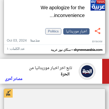
We apologize for the
inconvenience...
اخبار موريتانيا
Politics
Oct 03, 2024
منذ سنة
BY84XM
عدد الكلمات: ١
•
skynewsarabia.com
سكاي نيوز عربية
تابع اخر اخبار موريتانيا من
الحرة
مصادر أخرى