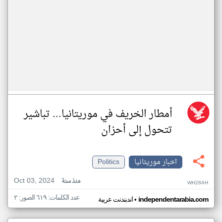
أمطار الخريف في موريتانيا... تباشير
تتحول إلى أحزان
اخبار موريتانيا
Politics
Oct 03, 2024
منذ سنة
WH28AH
عدد الكلمات: ٦١٩ الصور: ٢
•
independentarabia.com
اندبندنت عربية