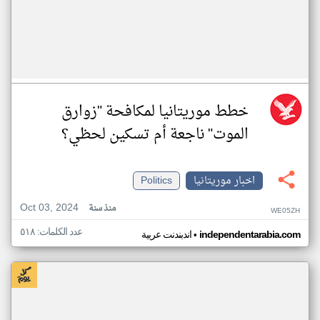
خطط موريتانيا لمكافحة "زوارق
الموت" ناجعة أم تسكين لحظي؟
اخبار موريتانيا
Politics
Oct 03, 2024
منذ سنة
WE05ZH
عدد الكلمات: ٥١٨
•
independentarabia.com
اندبندنت عربية