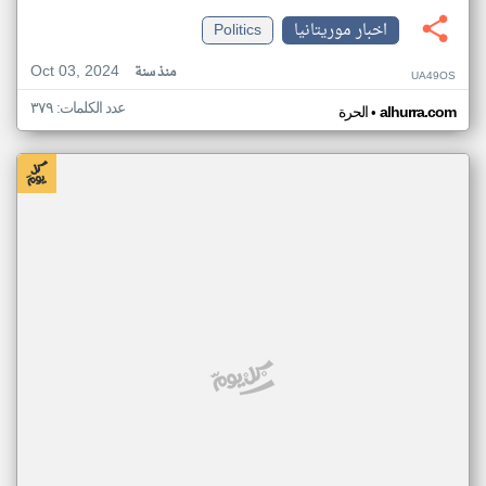
اخبار موريتانيا
Politics
Oct 03, 2024
منذ سنة
UA49OS
عدد الكلمات: ٣٧٩
•
alhurra.com
الحرة