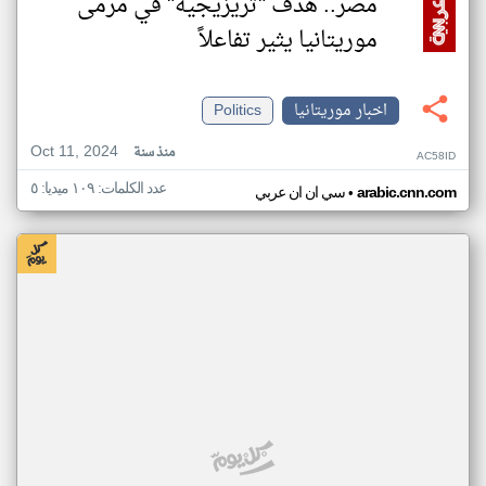
مصر.. هدف "تريزيجيه" في مرمى
موريتانيا يثير تفاعلاً
اخبار موريتانيا
Politics
Oct 11, 2024
منذ سنة
AC58ID
عدد الكلمات: ١٠٩ ميديا: ٥
•
arabic.cnn.com
سي ان ان عربي