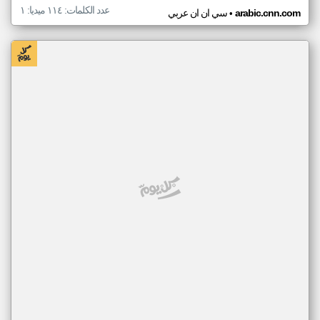
عدد الكلمات: ١١٤ ميديا: ١
•
arabic.cnn.com
سي ان ان عربي