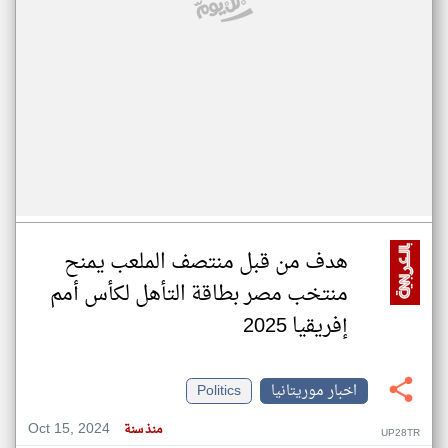
هدف من قبل منتصف الملعب يمنح
منتخب مصر بطاقة التأهل لكأس أمم
إفريقيا 2025
اخبار موريتانيا
Politics
Oct 15, 2024
منذ سنة
UP28TR