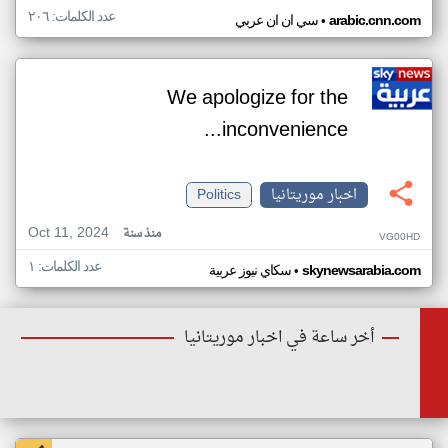
عدد الكلمات: ٢٠٦
•
arabic.cnn.com
سي ان ان عربي
We apologize for the
inconvenience...
اخبار موريتانيا
Politics
Oct 11, 2024
منذ سنة
VG00HD
عدد الكلمات: ١
•
skynewsarabia.com
سكاي نيوز عربية
أخر ساعة في اخبار موريتانيا