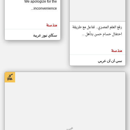
We apologize for the
inconvenience...
klyoum.com
تغيير الدولة
منذ سنة
تعبر
رفع العلم المصري.. تفاعل مع طريقة
مصادر الأخبار من موريتانيا
المقالات
الموجوده
احتفال حسام حسن بتأهل ...
سكاي نيوز عربية
اخبار موريتانيا على مدار الساعة
هنا عن
وجهة
نظر
أهم اخبار موريتانيا العاجلة والمباشرة
كاتبيها.
منذ سنة
سي ان ان عربي