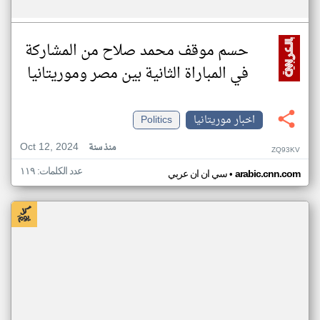
حسم موقف محمد صلاح من المشاركة
في المباراة الثانية بين مصر وموريتانيا
اخبار موريتانيا
Politics
Oct 12, 2024
منذ سنة
ZQ93KV
عدد الكلمات: ١١٩
•
arabic.cnn.com
سي ان ان عربي