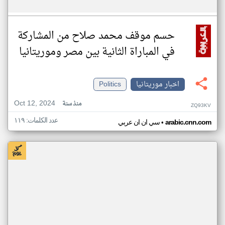
حسم موقف محمد صلاح من المشاركة
في المباراة الثانية بين مصر وموريتانيا
اخبار موريتانيا
Politics
Oct 12, 2024
منذ سنة
ZQ93KV
عدد الكلمات: ١١٩
•
arabic.cnn.com
سي ان ان عربي