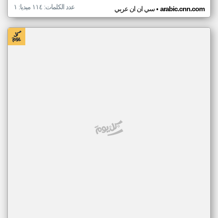
عدد الكلمات: ١١٤ ميديا: ١
•
arabic.cnn.com
سي ان ان عربي