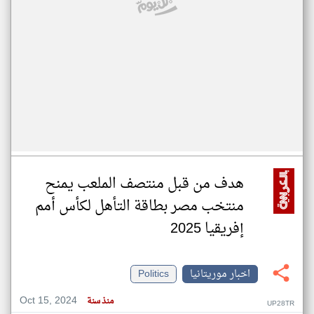
هدف من قبل منتصف الملعب يمنح
منتخب مصر بطاقة التأهل لكأس أمم
إفريقيا 2025
اخبار موريتانيا
Politics
Oct 15, 2024
منذ سنة
UP28TR