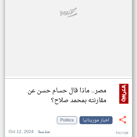
مصر.. ماذا قال حسام حسن عن
مقارنته بمحمد صلاح؟
اخبار موريتانيا
Politics
Oct 12, 2024
منذ سنة
FG17QB