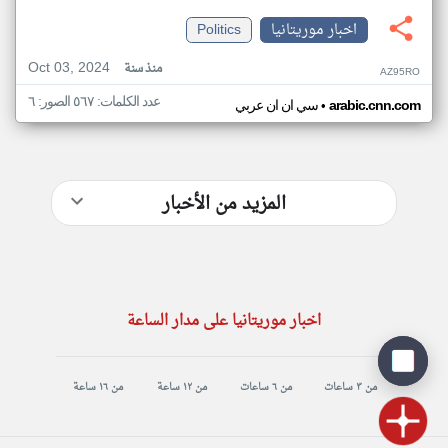
اخبار موريتانيا
Politics
Oct 03, 2024
منذ سنة
AZ95RO
عدد الكلمات: ٥٦٧ الصور: ٦
•
arabic.cnn.com
سي ان ان عربي
المزيد من الأخبار
اخبار موريتانيا على مدار الساعة
من ٣ ساعات
من ٦ ساعات
من ١٢ ساعة
من ١٦ ساعة