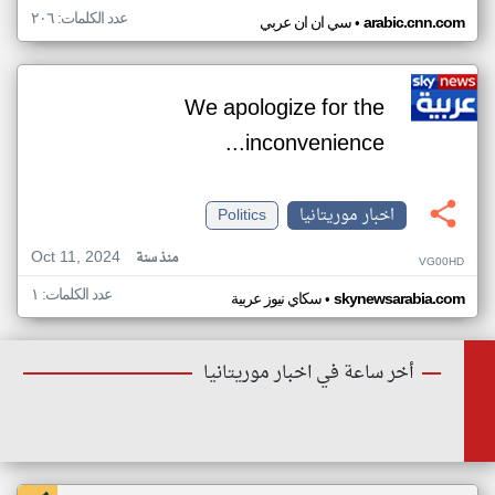
عدد الكلمات: ٢٠٦
•
arabic.cnn.com
سي ان ان عربي
We apologize for the
inconvenience...
اخبار موريتانيا
Politics
Oct 11, 2024
منذ سنة
VG00HD
عدد الكلمات: ١
•
skynewsarabia.com
سكاي نيوز عربية
أخر ساعة في اخبار موريتانيا