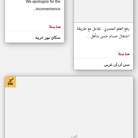
We apologize for the
inconvenience...
klyoum.com
تغيير الدولة
منذ سنة
تعبر
رفع العلم المصري.. تفاعل مع طريقة
مصادر الأخبار من موريتانيا
المقالات
الموجوده
احتفال حسام حسن بتأهل ...
سكاي نيوز عربية
اخبار موريتانيا على مدار الساعة
هنا عن
وجهة
نظر
أهم اخبار موريتانيا العاجلة والمباشرة
كاتبيها.
منذ سنة
سي ان ان عربي