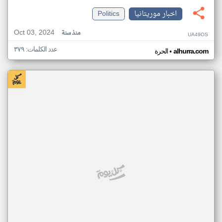
اخبار موريتانيا
Politics
Oct 03, 2024
منذ سنة
UA49OS
عدد الكلمات: ٣٧٩
•
alhurra.com
الحرة