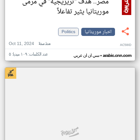
مصر.. هدف "تريزيجيه" في مرمى
موريتانيا يثير تفاعلاً
اخبار موريتانيا
Politics
Oct 11, 2024
منذ سنة
AC58ID
عدد الكلمات: ١٠٩ ميديا: ٥
•
arabic.cnn.com
سي ان ان عربي