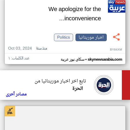
We apologize for the
inconvenience...
اخبار موريتانيا
Politics
Oct 03, 2024
منذ سنة
BY84XM
عدد الكلمات: ١
•
skynewsarabia.com
سكاي نيوز عربية
تابع اخر اخبار موريتانيا من
الحرة
مصادر أخرى