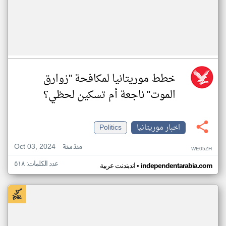
خطط موريتانيا لمكافحة "زوارق
الموت" ناجعة أم تسكين لحظي؟
اخبار موريتانيا
Politics
Oct 03, 2024
منذ سنة
WE05ZH
عدد الكلمات: ٥١٨
•
independentarabia.com
اندبندنت عربية