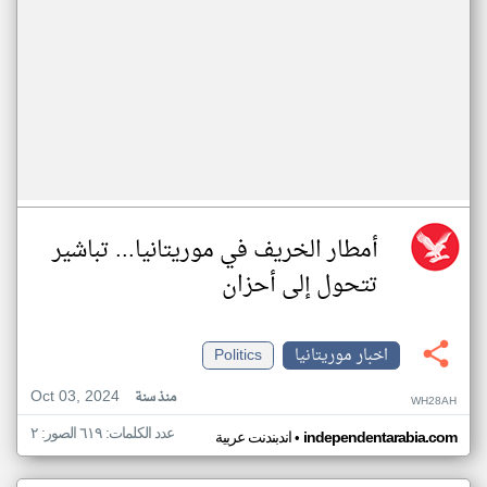
أمطار الخريف في موريتانيا... تباشير
تتحول إلى أحزان
اخبار موريتانيا
Politics
Oct 03, 2024
منذ سنة
WH28AH
عدد الكلمات: ٦١٩ الصور: ٢
•
independentarabia.com
اندبندنت عربية