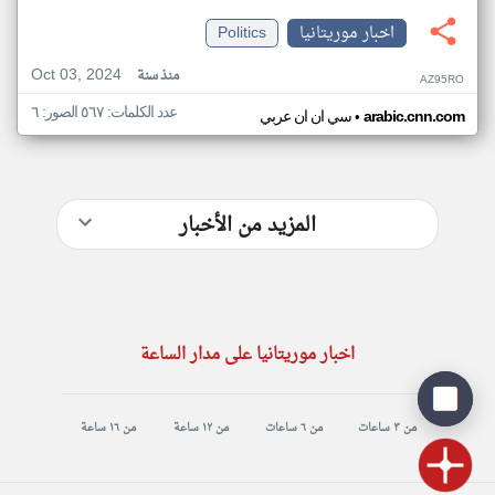
اخبار موريتانيا
Politics
Oct 03, 2024
منذ سنة
AZ95RO
عدد الكلمات: ٥٦٧ الصور: ٦
•
arabic.cnn.com
سي ان ان عربي
المزيد من الأخبار
اخبار موريتانيا على مدار الساعة
من ٣ ساعات
من ٦ ساعات
من ١٢ ساعة
من ١٦ ساعة