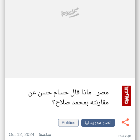
مصر.. ماذا قال حسام حسن عن
مقارنته بمحمد صلاح؟
اخبار موريتانيا
Politics
Oct 12, 2024
منذ سنة
FG17QB