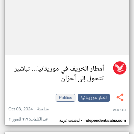
أمطار الخريف في موريتانيا... تباشير
تتحول إلى أحزان
اخبار موريتانيا
Politics
Oct 03, 2024
منذ سنة
WH28AH
عدد الكلمات: ٦١٩ الصور: ٢
•
independentarabia.com
اندبندنت عربية