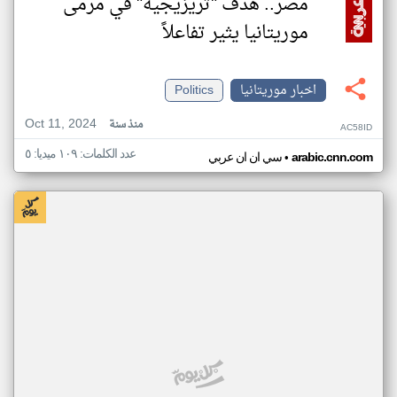
مصر.. هدف "تريزيجيه" في مرمى
موريتانيا يثير تفاعلاً
اخبار موريتانيا
Politics
Oct 11, 2024
منذ سنة
AC58ID
عدد الكلمات: ١٠٩ ميديا: ٥
•
arabic.cnn.com
سي ان ان عربي