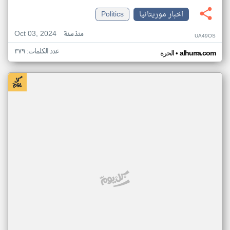
اخبار موريتانيا
Politics
Oct 03, 2024
منذ سنة
UA49OS
عدد الكلمات: ٣٧٩
•
alhurra.com
الحرة