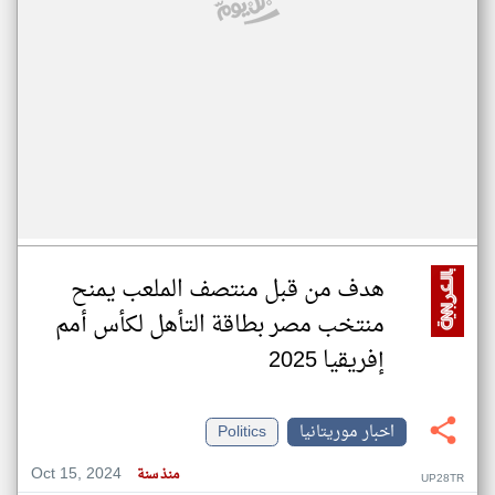
هدف من قبل منتصف الملعب يمنح
منتخب مصر بطاقة التأهل لكأس أمم
إفريقيا 2025
اخبار موريتانيا
Politics
Oct 15, 2024
منذ سنة
UP28TR