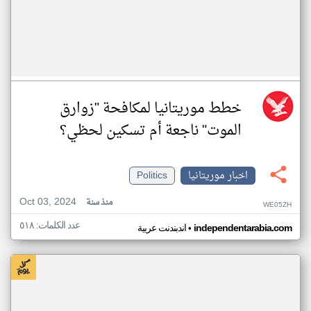
خطط موريتانيا لمكافحة "زوارق
الموت" ناجعة أم تسكين لحظي؟
اخبار موريتانيا
Politics
Oct 03, 2024
منذ سنة
WE05ZH
عدد الكلمات: ٥١٨
•
independentarabia.com
اندبندنت عربية