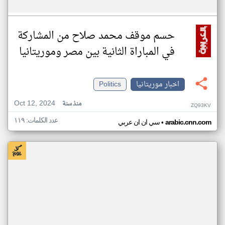
حسم موقف محمد صلاح من المشاركة
في المباراة الثانية بين مصر وموريتانيا
اخبار موريتانيا
Politics
Oct 12, 2024
منذ سنة
ZQ93KV
عدد الكلمات: ١١٩
•
arabic.cnn.com
سي ان ان عربي