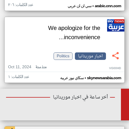
عدد الكلمات: ٢٠٦
•
arabic.cnn.com
سي ان ان عربي
We apologize for the
inconvenience...
اخبار موريتانيا
Politics
Oct 11, 2024
منذ سنة
VG00HD
عدد الكلمات: ١
•
skynewsarabia.com
سكاي نيوز عربية
أخر ساعة في اخبار موريتانيا