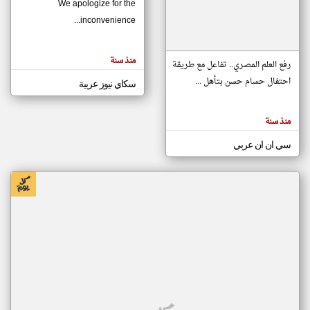
We apologize for the
inconvenience...
klyoum.com
تغيير الدولة
منذ سنة
تعبر
رفع العلم المصري.. تفاعل مع طريقة
مصادر الأخبار من موريتانيا
المقالات
الموجوده
احتفال حسام حسن بتأهل ...
سكاي نيوز عربية
اخبار موريتانيا على مدار الساعة
هنا عن
وجهة
نظر
أهم اخبار موريتانيا العاجلة والمباشرة
كاتبيها.
منذ سنة
سي ان ان عربي