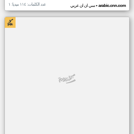
عدد الكلمات: ١١٤ ميديا: ١
•
arabic.cnn.com
سي ان ان عربي