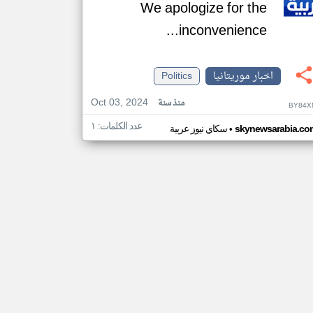
We apologize for the
inconvenience...
اخبار موريتانيا
Politics
Oct 03, 2024
منذ سنة
BY84X
عدد الكلمات: ١
•
skynewsarabia.co
سكاي نيوز عربية