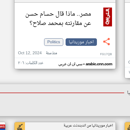
مصر.. ماذا قال حسام حسن
عن مقارنته بمحمد صلاح؟
اخبار موريتانيا
Politics
Oct 12, 2024
منذ سنة
FG17QB
عدد الكلمات: ٢٠٦
•
arabic.cnn.com
سي ان ان عربي
ا
اخبار موريتانيا من اندبندنت عربية