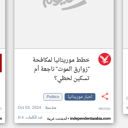
خطط موريتانيا لمكافحة
"زوارق الموت" ناجعة أم
تسكين لحظي؟
اخبار موريتانيا
Politics
Oct 03, 2024
منذ سنة
O
WE05ZH
عدد الكلمات: ٥١٨
•
independentarabia.com
اندبندنت عربية
m