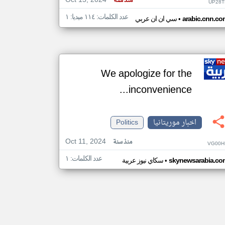
Oct 15, 2024
منذ سنة
UP28T
عدد الكلمات: ١١٤ ميديا: ١
•
arabic.cnn.co
سي ان ان عربي
We apologize for the
inconvenience...
اخبار موريتانيا
Politics
Oct 11, 2024
منذ سنة
VG00H
عدد الكلمات: ١
•
skynewsarabia.co
سكاي نيوز عربية