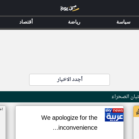
سياسة
رياضة
أقتصاد
أجدد الاخبار
بان الصحراء
اخ
We apologize for the
inconvenience...