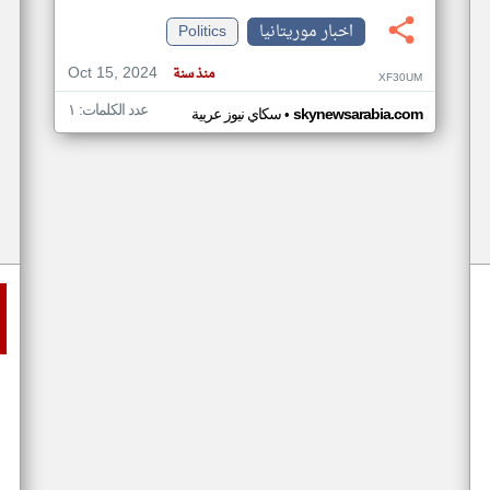
اخبار موريتانيا
Politics
Oct 15, 2024
منذ سنة
XF30UM
عدد الكلمات: ١
•
skynewsarabia.com
سكاي نيوز عربية