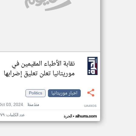
نقابة الأطباء المقيمين في
موريتانيا تعلن تعليق إضرابها
اخبار موريتانيا
Politics
Oct 03, 2024
منذ سنة
UA49OS
عدد الكلمات: ٣٧٩
•
alhurra.com
الحرة