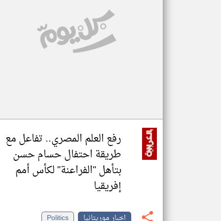
تعبر
المقالات
الموجوده
هنا عن
وجهة
نظر
كاتبيها.
رفع العلم المصري.. تفاعل مع
طريقة احتفال حسام حسن
بتأهل "الفراعنة" لكأس أمم
إفريقيا
اخبار موريتانيا
Politics