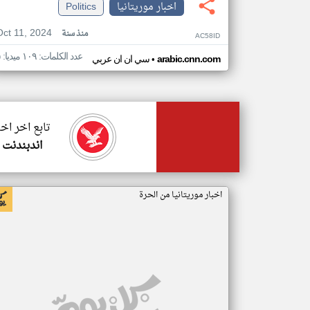
اخبار موريتانيا
Politics
Oct 11, 2024
منذ سنة
AC58ID
عدد الكلمات: ١٠٩ ميديا: ٥
•
arabic.cnn.com
سي ان ان عربي
تابع اخر اخب
اندبندنت 
اخبار موريتانيا من الحرة