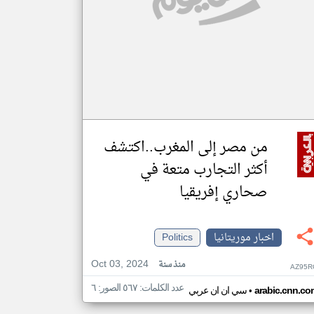
من مصر إلى المغرب..اكتشف
أكثر التجارب متعة في
صحاري إفريقيا
اخبار موريتانيا
Politics
Oct 03, 2024
منذ سنة
AZ95R
عدد الكلمات: ٥٦٧ الصور: ٦
•
arabic.cnn.co
سي ان ان عربي