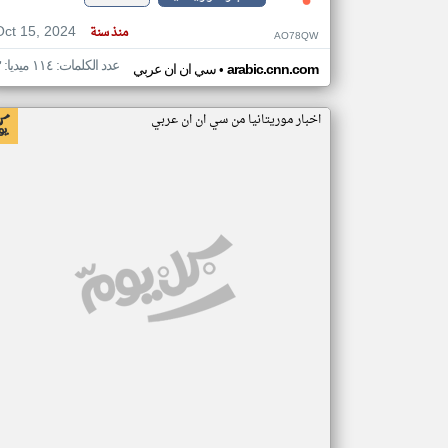
Oct 15, 2024
منذ سنة
AO78QW
عدد الكلمات: ١١٤ ميديا: ٣
•
arabic.cnn.com
سي ان ان عربي
اخبار موريتانيا من سي ان ان عربي