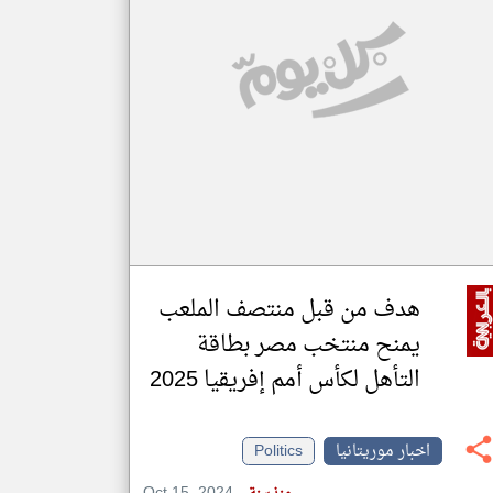
klyoum.com
تغيير الدولة
مصادر الأخبار من موريتانيا
اخبار موريتانيا على مدار الساعة
أهم اخبار موريتانيا العاجلة والمباشرة
هدف من قبل منتصف الملعب
يمنح منتخب مصر بطاقة
التأهل لكأس أمم إفريقيا 2025
اخبار موريتانيا
Politics