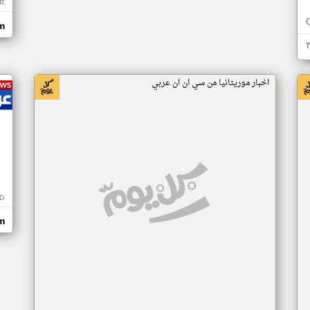
R
m
اخبار موريتانيا من سي ان ان عربي
D
m