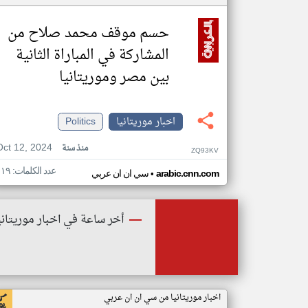
حسم موقف محمد صلاح من
المشاركة في المباراة الثانية
بين مصر وموريتانيا
اخبار موريتانيا
Politics
Oct 12, 2024
منذ سنة
ZQ93KV
عدد الكلمات: ١١٩
•
arabic.cnn.com
سي ان ان عربي
أخر ساعة في اخبار موريتاني
اخبار موريتانيا من سي ان ان عربي