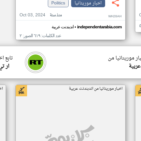
اخبار موريتانيا
Politics
Oct 03, 2024
منذ سنة
WH28AH
•
independentarabia.com
اندبندنت عربية
عدد الكلمات: ٦١٩ الصور: ٢
ار موريتانيا من
تابع اخ
عربية
ار ت
اخبار موريتانيا من اندبندنت عربية
اخ