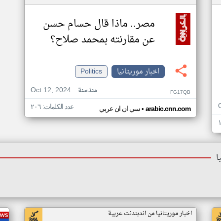
مصر.. ماذا قال حسام حسن
عن مقارنته بمحمد صلاح؟
اخبار موريتانيا
Politics
Oct 12, 2024
منذ سنة
FG17QB
عدد الكلمات: ٢٠٦
•
arabic.cnn.com
سي ان ان عربي
ا
اخبار موريتانيا من اندبندنت عربية