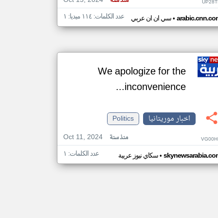
Oct 15, 2024
منذ سنة
UP28T
عدد الكلمات: ١١٤ ميديا: ١
•
arabic.cnn.co
سي ان ان عربي
We apologize for the
inconvenience...
اخبار موريتانيا
Politics
Oct 11, 2024
منذ سنة
VG00H
عدد الكلمات: ١
•
skynewsarabia.co
سكاي نيوز عربية