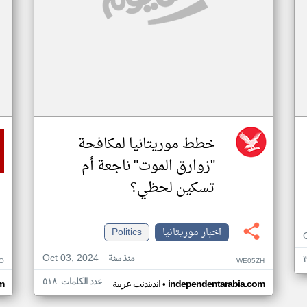
خطط موريتانيا لمكافحة
"زوارق الموت" ناجعة أم
تسكين لحظي؟
اخبار موريتانيا
Politics
Oct 03, 2024
منذ سنة
O
WE05ZH
عدد الكلمات: ٥١٨
•
independentarabia.com
اندبندنت عربية
m