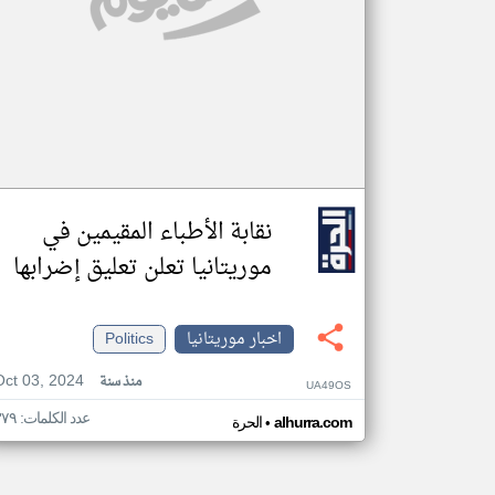
نقابة الأطباء المقيمين في
موريتانيا تعلن تعليق إضرابها
اخبار موريتانيا
Politics
Oct 03, 2024
منذ سنة
UA49OS
عدد الكلمات: ٣٧٩
•
alhurra.com
الحرة