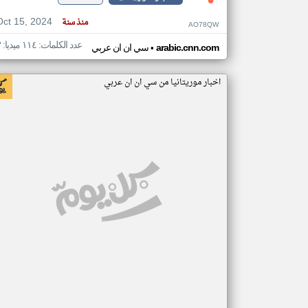
Oct 15, 2024
منذ سنة
AO78QW
عدد الكلمات: ١١٤ ميديا: ٣
•
arabic.cnn.com
سي ان ان عربي
اخبار موريتانيا من سي ان ان عربي