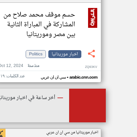
حسم موقف محمد صلاح من
المشاركة في المباراة الثانية
بين مصر وموريتانيا
اخبار موريتانيا
Politics
Oct 12, 2024
منذ سنة
ZQ93KV
عدد الكلمات: ١١٩
•
arabic.cnn.com
سي ان ان عربي
أخر ساعة في اخبار موريتاني
اخبار موريتانيا من سي ان ان عربي