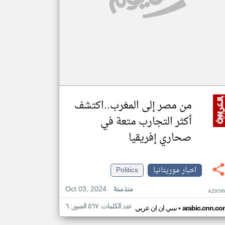
من مصر إلى المغرب..اكتشف
أكثر التجارب متعة في
صحاري إفريقيا
اخبار موريتانيا
Politics
Oct 03, 2024
منذ سنة
AZ95R
عدد الكلمات: ٥٦٧ الصور: ٦
•
arabic.cnn.co
سي ان ان عربي