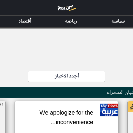
سياسة
رياضة
أقتصاد
أجدد الاخبار
بان الصحراء
اخ
We apologize for the
inconvenience...