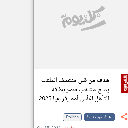
klyoum.com
تغيير الدولة
مصادر الأخبار من موريتانيا
اخبار موريتانيا على مدار الساعة
أهم اخبار موريتانيا العاجلة والمباشرة
هدف من قبل منتصف الملعب
يمنح منتخب مصر بطاقة
التأهل لكأس أمم إفريقيا 2025
اخبار موريتانيا
Politics