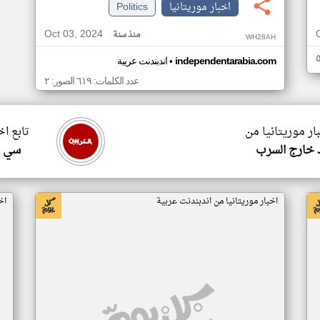
اخبار موريتانيا
Politics
Oct 03, 2024
منذ سنة
WH28AH
•
independentarabia.com
اندبندنت عربية
عدد الكلمات: ٦١٩ الصور: ٢
ار موريتانيا من
تابع اخ
 خارج السرب
سي ا
اخبار موريتانيا من اندبندنت عربية
اخ