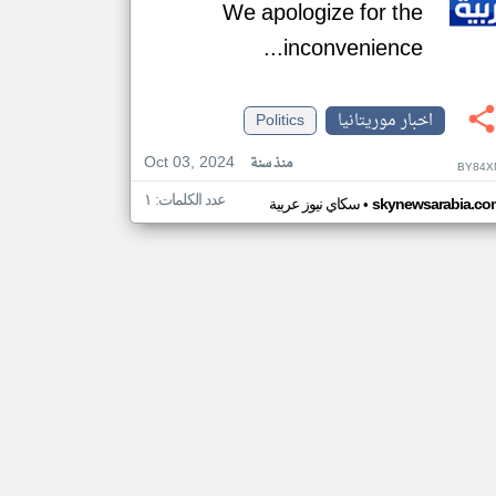
We apologize for the
inconvenience...
اخبار موريتانيا
Politics
Oct 03, 2024
منذ سنة
BY84X
عدد الكلمات: ١
•
skynewsarabia.co
سكاي نيوز عربية