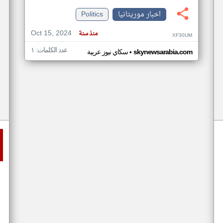
اخبار موريتانيا
Politics
Oct 15, 2024
منذ سنة
XF30UM
عدد الكلمات: ١
•
skynewsarabia.com
سكاي نيوز عربية