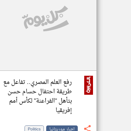
تعبر
المقالات
الموجوده
هنا عن
وجهة
نظر
كاتبيها.
رفع العلم المصري.. تفاعل مع
طريقة احتفال حسام حسن
بتأهل "الفراعنة" لكأس أمم
إفريقيا
اخبار موريتانيا
Politics