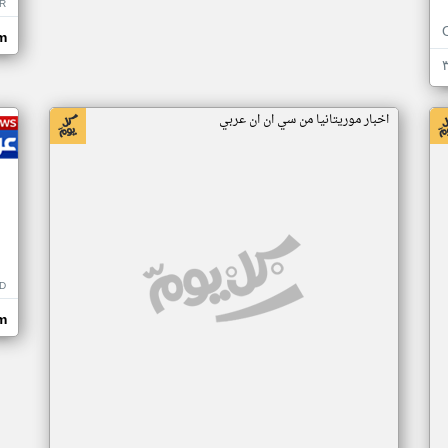
R
m
اخبار موريتانيا من سي ان ان عربي
D
m