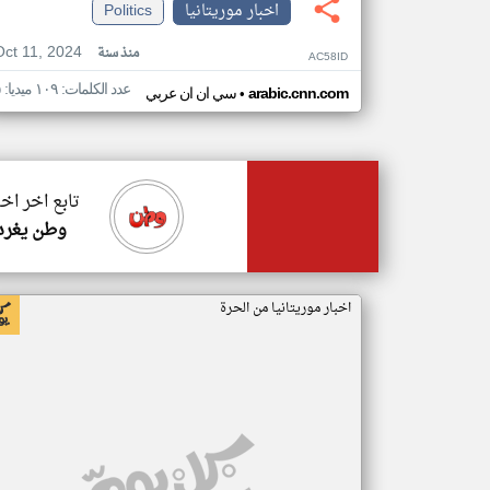
اخبار موريتانيا
Politics
Oct 11, 2024
منذ سنة
AC58ID
عدد الكلمات: ١٠٩ ميديا: ٥
•
arabic.cnn.com
سي ان ان عربي
تابع اخر اخب
وطن يغرد
اخبار موريتانيا من الحرة