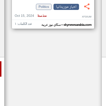
اخبار موريتانيا
Politics
Oct 15, 2024
منذ سنة
XF30UM
عدد الكلمات: ١
•
skynewsarabia.com
سكاي نيوز عربية