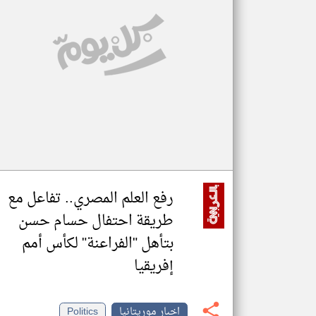
تعبر
المقالات
الموجوده
هنا عن
وجهة
نظر
كاتبيها.
رفع العلم المصري.. تفاعل مع
طريقة احتفال حسام حسن
بتأهل "الفراعنة" لكأس أمم
إفريقيا
اخبار موريتانيا
Politics