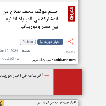
حسم موقف محمد صلاح من
المشاركة في المباراة الثانية
بين مصر وموريتانيا
اخبار موريتانيا
Politics
Oct 12, 2024
منذ سنة
ZQ93KV
عدد الكلمات: ١١٩
•
arabic.cnn.com
سي ان ان عربي
أخر ساعة في اخبار موريتاني
اخبار موريتانيا من سي ان ان عربي