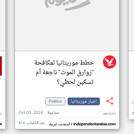
خطط موريتانيا لمكافحة
"زوارق الموت" ناجعة أم
تسكين لحظي؟
اخبار موريتانيا
Politics
Oct 03, 2024
منذ سنة
O
WE05ZH
عدد الكلمات: ٥١٨
•
independentarabia.com
اندبندنت عربية
m