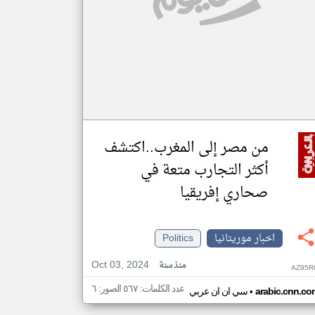
من مصر إلى المغرب..اكتشف
أكثر التجارب متعة في
صحاري إفريقيا
اخبار موريتانيا
Politics
Oct 03, 2024
منذ سنة
AZ95R
عدد الكلمات: ٥٦٧ الصور: ٦
•
arabic.cnn.co
سي ان ان عربي