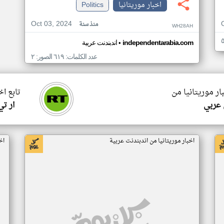
اخبار موريتانيا
Politics
Oct 03, 2024
منذ سنة
WH28AH
•
independentarabia.com
اندبندنت عربية
عدد الكلمات: ٦١٩ الصور: ٢
ار موريتانيا من
تابع اخ
 عربي
ار ت
اخبار موريتانيا من اندبندنت عربية
اخ