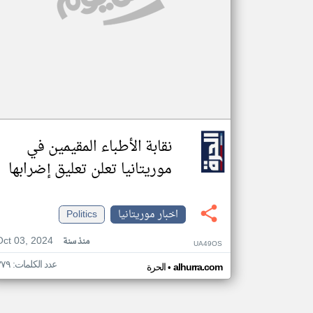
نقابة الأطباء المقيمين في
موريتانيا تعلن تعليق إضرابها
اخبار موريتانيا
Politics
Oct 03, 2024
منذ سنة
UA49OS
عدد الكلمات: ٣٧٩
•
alhurra.com
الحرة