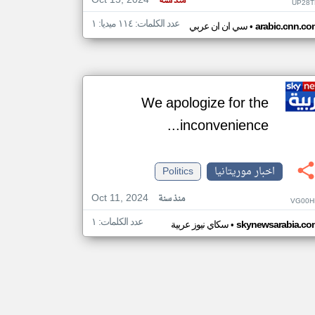
Oct 15, 2024
منذ سنة
UP28T
عدد الكلمات: ١١٤ ميديا: ١
•
arabic.cnn.co
سي ان ان عربي
We apologize for the
inconvenience...
اخبار موريتانيا
Politics
Oct 11, 2024
منذ سنة
VG00H
عدد الكلمات: ١
•
skynewsarabia.co
سكاي نيوز عربية