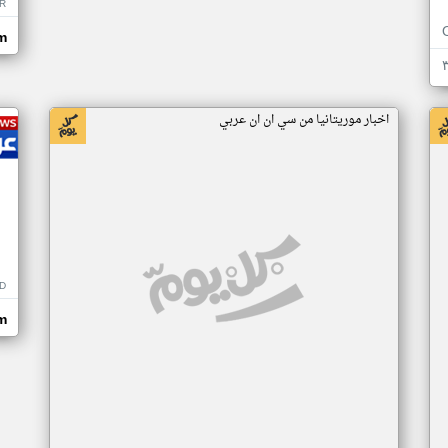
R
m
اخبار موريتانيا من سي ان ان عربي
D
m