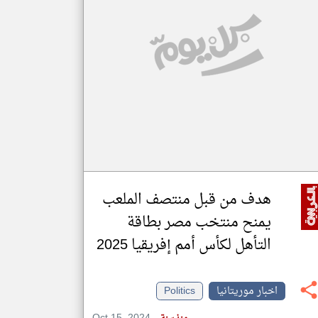
klyoum.com
تغيير الدولة
مصادر الأخبار من موريتانيا
اخبار موريتانيا على مدار الساعة
أهم اخبار موريتانيا العاجلة والمباشرة
هدف من قبل منتصف الملعب
يمنح منتخب مصر بطاقة
التأهل لكأس أمم إفريقيا 2025
اخبار موريتانيا
Politics