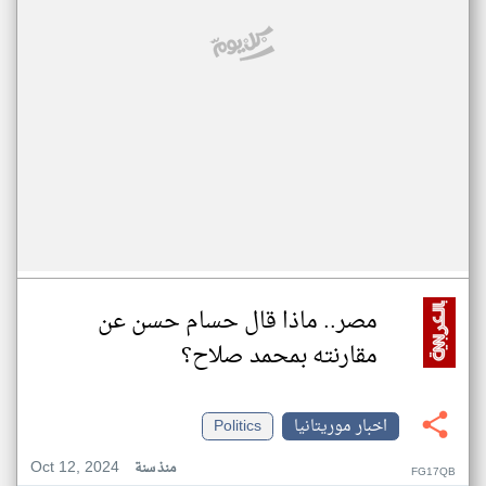
مصر.. ماذا قال حسام حسن عن
مقارنته بمحمد صلاح؟
اخبار موريتانيا
Politics
Oct 12, 2024
منذ سنة
FG17QB