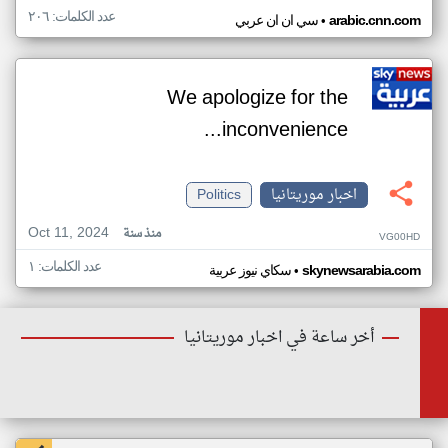
عدد الكلمات: ٢٠٦
•
arabic.cnn.com
سي ان ان عربي
We apologize for the
inconvenience...
اخبار موريتانيا
Politics
Oct 11, 2024
منذ سنة
VG00HD
عدد الكلمات: ١
•
skynewsarabia.com
سكاي نيوز عربية
أخر ساعة في اخبار موريتانيا