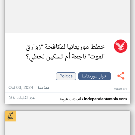
خطط موريتانيا لمكافحة "زوارق
الموت" ناجعة أم تسكين لحظي؟
اخبار موريتانيا
Politics
Oct 03, 2024
منذ سنة
WE05ZH
عدد الكلمات: ٥١٨
•
independentarabia.com
اندبندنت عربية