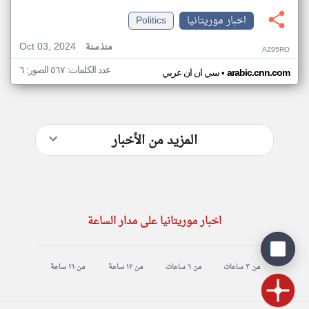
اخبار موريتانيا
Politics
Oct 03, 2024
منذ سنة
AZ95RO
عدد الكلمات: ٥٦٧ الصور: ٦
•
arabic.cnn.com
سي ان ان عربي
المزيد من الأخبار
اخبار موريتانيا على مدار الساعة
من ٣ ساعات
من ٦ ساعات
من ١٢ ساعة
من ١٦ ساعة