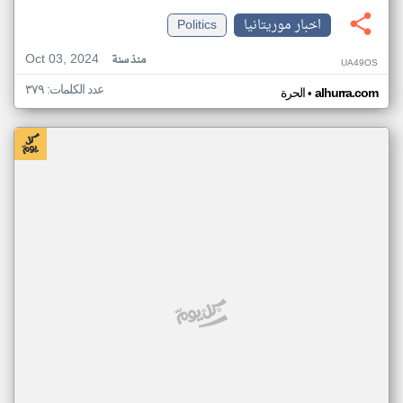
اخبار موريتانيا
Politics
Oct 03, 2024
منذ سنة
UA49OS
عدد الكلمات: ٣٧٩
•
alhurra.com
الحرة