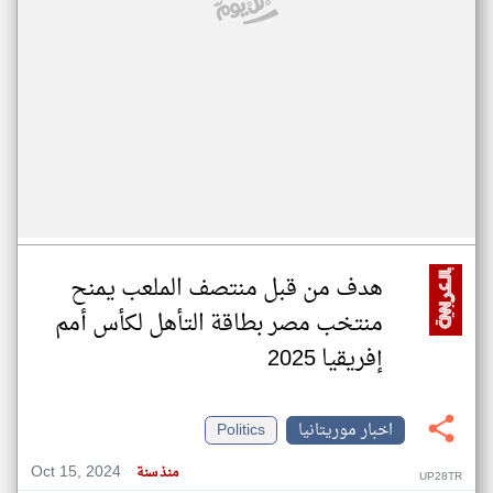
هدف من قبل منتصف الملعب يمنح
منتخب مصر بطاقة التأهل لكأس أمم
إفريقيا 2025
اخبار موريتانيا
Politics
Oct 15, 2024
منذ سنة
UP28TR