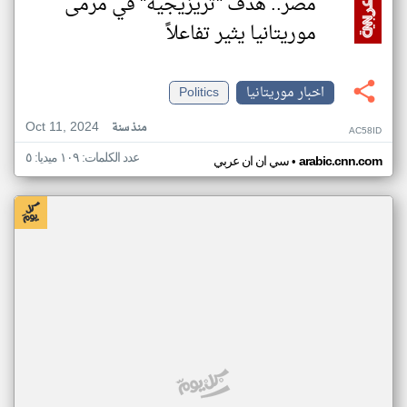
مصر.. هدف "تريزيجيه" في مرمى
موريتانيا يثير تفاعلاً
اخبار موريتانيا
Politics
Oct 11, 2024
منذ سنة
AC58ID
عدد الكلمات: ١٠٩ ميديا: ٥
•
arabic.cnn.com
سي ان ان عربي