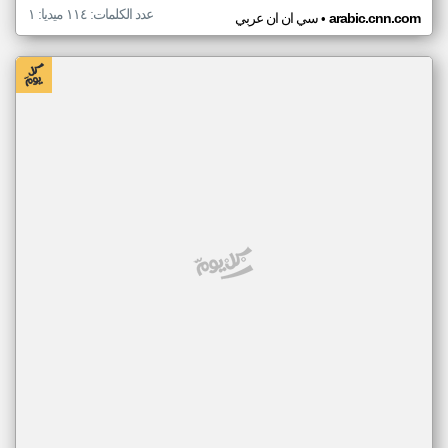
عدد الكلمات: ١١٤ ميديا: ١
•
arabic.cnn.com
سي ان ان عربي