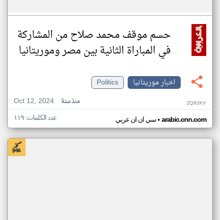
حسم موقف محمد صلاح من المشاركة
في المباراة الثانية بين مصر وموريتانيا
اخبار موريتانيا
Politics
Oct 12, 2024
منذ سنة
ZQ93KV
عدد الكلمات: ١١٩
•
arabic.cnn.com
سي ان ان عربي