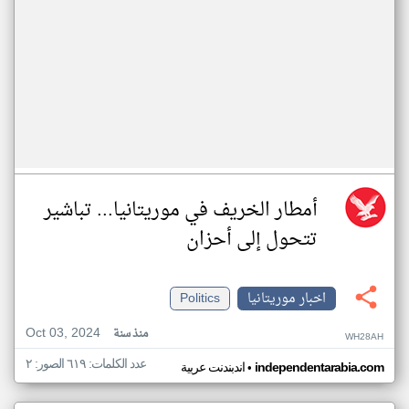
أمطار الخريف في موريتانيا... تباشير
تتحول إلى أحزان
اخبار موريتانيا
Politics
Oct 03, 2024
منذ سنة
WH28AH
عدد الكلمات: ٦١٩ الصور: ٢
•
independentarabia.com
اندبندنت عربية