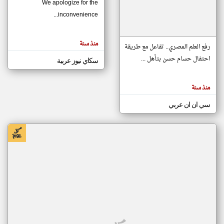
We apologize for the
inconvenience...
klyoum.com
تغيير الدولة
منذ سنة
تعبر
رفع العلم المصري.. تفاعل مع طريقة
مصادر الأخبار من موريتانيا
المقالات
الموجوده
احتفال حسام حسن بتأهل ...
سكاي نيوز عربية
اخبار موريتانيا على مدار الساعة
هنا عن
وجهة
نظر
أهم اخبار موريتانيا العاجلة والمباشرة
كاتبيها.
منذ سنة
سي ان ان عربي