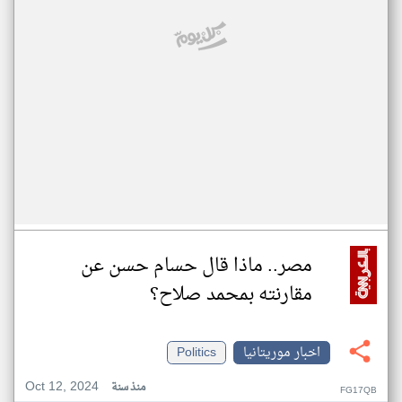
مصر.. ماذا قال حسام حسن عن
مقارنته بمحمد صلاح؟
اخبار موريتانيا
Politics
Oct 12, 2024
منذ سنة
FG17QB