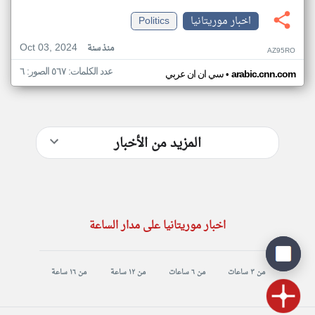
اخبار موريتانيا
Politics
Oct 03, 2024
منذ سنة
AZ95RO
عدد الكلمات: ٥٦٧ الصور: ٦
•
arabic.cnn.com
سي ان ان عربي
المزيد من الأخبار
اخبار موريتانيا على مدار الساعة
من ٣ ساعات
من ٦ ساعات
من ١٢ ساعة
من ١٦ ساعة