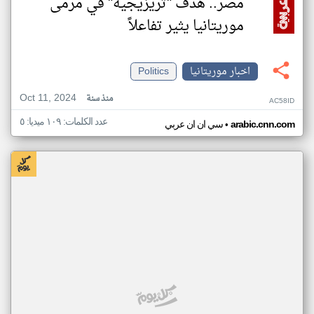
مصر.. هدف "تريزيجيه" في مرمى
موريتانيا يثير تفاعلاً
اخبار موريتانيا
Politics
Oct 11, 2024
منذ سنة
AC58ID
عدد الكلمات: ١٠٩ ميديا: ٥
•
arabic.cnn.com
سي ان ان عربي