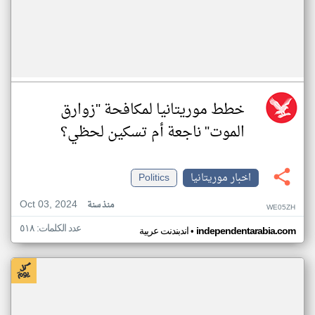
خطط موريتانيا لمكافحة "زوارق
الموت" ناجعة أم تسكين لحظي؟
اخبار موريتانيا
Politics
Oct 03, 2024
منذ سنة
WE05ZH
عدد الكلمات: ٥١٨
•
independentarabia.com
اندبندنت عربية