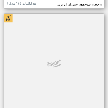
عدد الكلمات: ١١٤ ميديا: ١
•
arabic.cnn.com
سي ان ان عربي