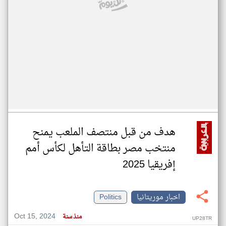
هدف من قبل منتصف الملعب يمنح
منتخب مصر بطاقة التأهل لكأس أمم
إفريقيا 2025
اخبار موريتانيا
Politics
Oct 15, 2024
منذ سنة
UP28TR