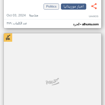
اخبار موريتانيا
Politics
Oct 03, 2024
منذ سنة
UA49OS
عدد الكلمات: ٣٧٩
•
alhurra.com
الحرة