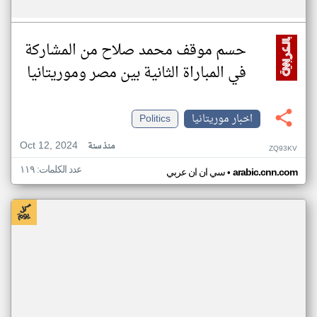
حسم موقف محمد صلاح من المشاركة
في المباراة الثانية بين مصر وموريتانيا
اخبار موريتانيا
Politics
Oct 12, 2024
منذ سنة
ZQ93KV
عدد الكلمات: ١١٩
•
arabic.cnn.com
سي ان ان عربي