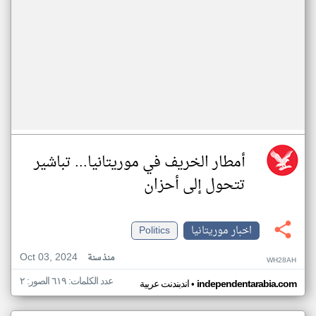
أمطار الخريف في موريتانيا... تباشير
تتحول إلى أحزان
اخبار موريتانيا
Politics
Oct 03, 2024
منذ سنة
WH28AH
عدد الكلمات: ٦١٩ الصور: ٢
•
independentarabia.com
اندبندنت عربية