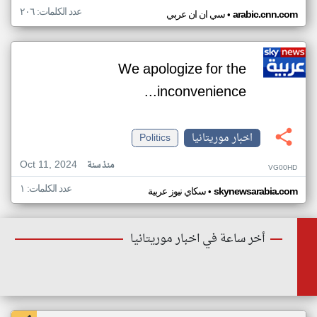
عدد الكلمات: ٢٠٦
•
arabic.cnn.com
سي ان ان عربي
We apologize for the
inconvenience...
اخبار موريتانيا
Politics
Oct 11, 2024
منذ سنة
VG00HD
عدد الكلمات: ١
•
skynewsarabia.com
سكاي نيوز عربية
أخر ساعة في اخبار موريتانيا