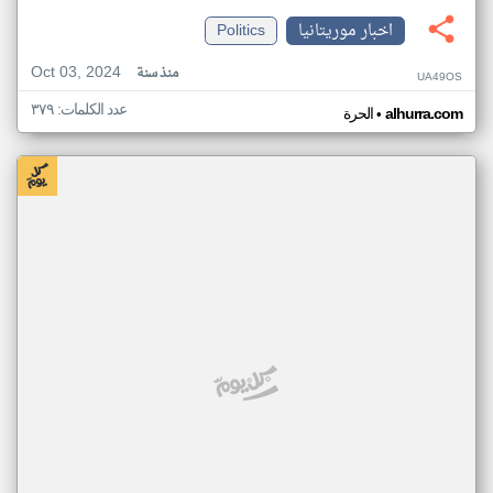
اخبار موريتانيا
Politics
Oct 03, 2024
منذ سنة
UA49OS
عدد الكلمات: ٣٧٩
•
alhurra.com
الحرة