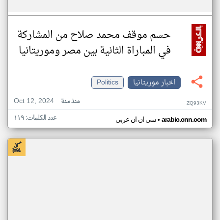
حسم موقف محمد صلاح من المشاركة
في المباراة الثانية بين مصر وموريتانيا
اخبار موريتانيا
Politics
Oct 12, 2024
منذ سنة
ZQ93KV
عدد الكلمات: ١١٩
•
arabic.cnn.com
سي ان ان عربي