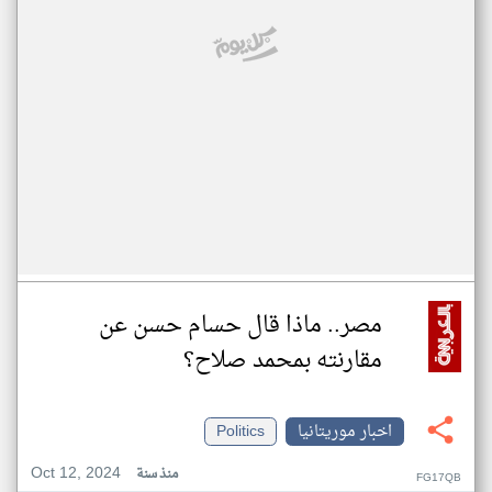
مصر.. ماذا قال حسام حسن عن
مقارنته بمحمد صلاح؟
اخبار موريتانيا
Politics
Oct 12, 2024
منذ سنة
FG17QB