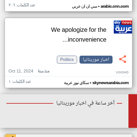
عدد الكلمات: ٢٠٦
•
arabic.cnn.com
سي ان ان عربي
We apologize for the
inconvenience...
اخبار موريتانيا
Politics
Oct 11, 2024
منذ سنة
VG00HD
عدد الكلمات: ١
•
skynewsarabia.com
سكاي نيوز عربية
أخر ساعة في اخبار موريتانيا