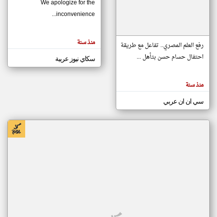
We apologize for the
inconvenience...
klyoum.com
تغيير الدولة
منذ سنة
تعبر
رفع العلم المصري.. تفاعل مع طريقة
مصادر الأخبار من موريتانيا
المقالات
الموجوده
احتفال حسام حسن بتأهل ...
سكاي نيوز عربية
اخبار موريتانيا على مدار الساعة
هنا عن
وجهة
نظر
أهم اخبار موريتانيا العاجلة والمباشرة
كاتبيها.
منذ سنة
سي ان ان عربي