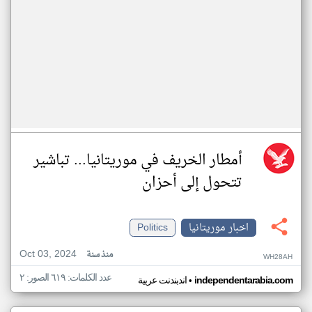
أمطار الخريف في موريتانيا... تباشير
تتحول إلى أحزان
اخبار موريتانيا
Politics
Oct 03, 2024
منذ سنة
WH28AH
عدد الكلمات: ٦١٩ الصور: ٢
•
independentarabia.com
اندبندنت عربية