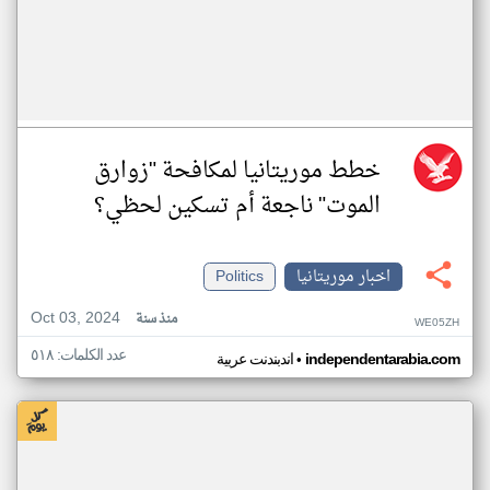
خطط موريتانيا لمكافحة "زوارق
الموت" ناجعة أم تسكين لحظي؟
اخبار موريتانيا
Politics
Oct 03, 2024
منذ سنة
WE05ZH
عدد الكلمات: ٥١٨
•
independentarabia.com
اندبندنت عربية