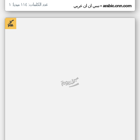
عدد الكلمات: ١١٤ ميديا: ١
•
arabic.cnn.com
سي ان ان عربي