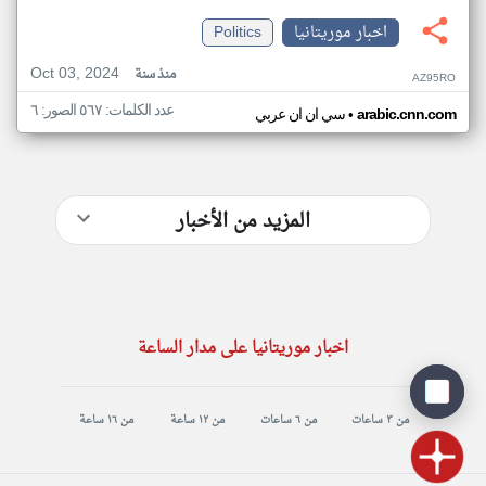
اخبار موريتانيا
Politics
Oct 03, 2024
منذ سنة
AZ95RO
عدد الكلمات: ٥٦٧ الصور: ٦
•
arabic.cnn.com
سي ان ان عربي
المزيد من الأخبار
اخبار موريتانيا على مدار الساعة
من ٣ ساعات
من ٦ ساعات
من ١٢ ساعة
من ١٦ ساعة