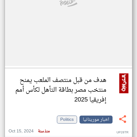
هدف من قبل منتصف الملعب يمنح
منتخب مصر بطاقة التأهل لكأس أمم
إفريقيا 2025
اخبار موريتانيا
Politics
Oct 15, 2024
منذ سنة
UP28TR