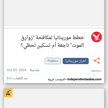
خطط موريتانيا لمكافحة "زوارق
الموت" ناجعة أم تسكين لحظي؟
اخبار موريتانيا
Politics
Oct 03, 2024
منذ سنة
WE05ZH
عدد الكلمات: ٥١٨
•
independentarabia.com
اندبندنت عربية