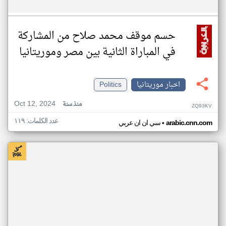
حسم موقف محمد صلاح من المشاركة
في المباراة الثانية بين مصر وموريتانيا
اخبار موريتانيا
Politics
Oct 12, 2024
منذ سنة
ZQ93KV
عدد الكلمات: ١١٩
•
arabic.cnn.com
سي ان ان عربي