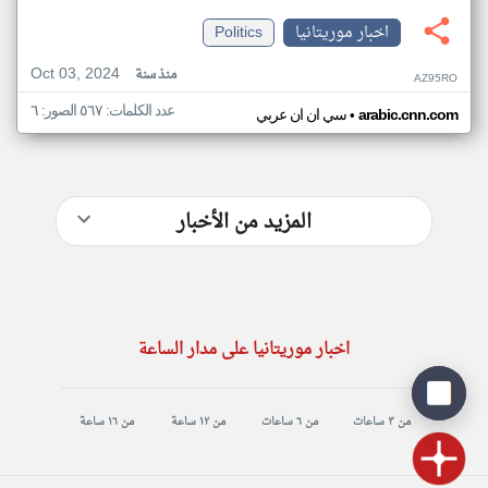
اخبار موريتانيا
Politics
Oct 03, 2024
منذ سنة
AZ95RO
عدد الكلمات: ٥٦٧ الصور: ٦
•
arabic.cnn.com
سي ان ان عربي
المزيد من الأخبار
اخبار موريتانيا على مدار الساعة
من ٣ ساعات
من ٦ ساعات
من ١٢ ساعة
من ١٦ ساعة