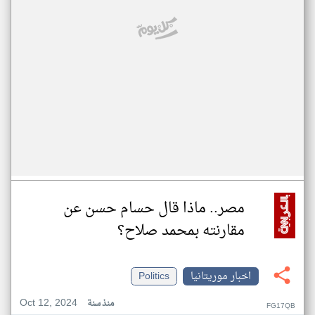
مصر.. ماذا قال حسام حسن عن
مقارنته بمحمد صلاح؟
اخبار موريتانيا
Politics
Oct 12, 2024
منذ سنة
FG17QB