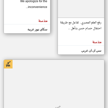
We apologize for the
inconvenience...
klyoum.com
تغيير الدولة
منذ سنة
تعبر
رفع العلم المصري.. تفاعل مع طريقة
مصادر الأخبار من موريتانيا
المقالات
الموجوده
احتفال حسام حسن بتأهل ...
سكاي نيوز عربية
اخبار موريتانيا على مدار الساعة
هنا عن
وجهة
نظر
أهم اخبار موريتانيا العاجلة والمباشرة
كاتبيها.
منذ سنة
سي ان ان عربي