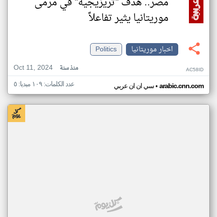
مصر.. هدف "تريزيجيه" في مرمى
موريتانيا يثير تفاعلاً
اخبار موريتانيا
Politics
Oct 11, 2024
منذ سنة
AC58ID
عدد الكلمات: ١٠٩ ميديا: ٥
•
arabic.cnn.com
سي ان ان عربي