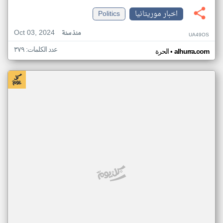
اخبار موريتانيا
Politics
Oct 03, 2024
منذ سنة
UA49OS
عدد الكلمات: ٣٧٩
•
alhurra.com
الحرة