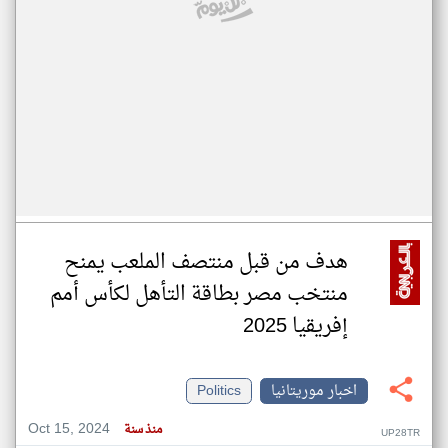
هدف من قبل منتصف الملعب يمنح
منتخب مصر بطاقة التأهل لكأس أمم
إفريقيا 2025
اخبار موريتانيا
Politics
Oct 15, 2024
منذ سنة
UP28TR