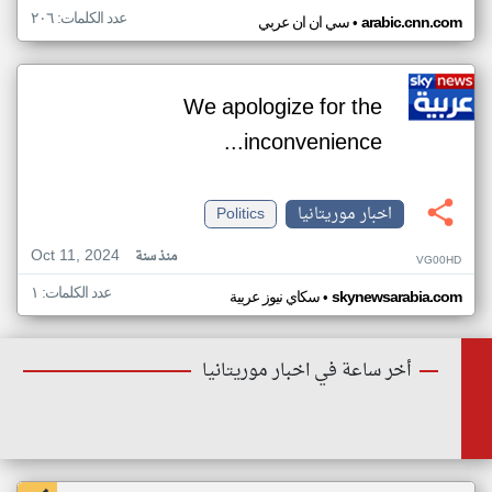
عدد الكلمات: ٢٠٦
•
arabic.cnn.com
سي ان ان عربي
We apologize for the
inconvenience...
اخبار موريتانيا
Politics
Oct 11, 2024
منذ سنة
VG00HD
عدد الكلمات: ١
•
skynewsarabia.com
سكاي نيوز عربية
أخر ساعة في اخبار موريتانيا