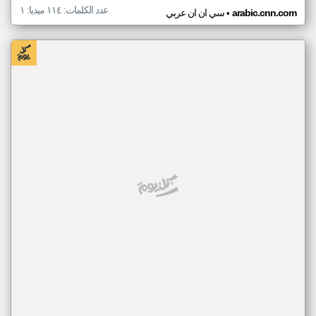
عدد الكلمات: ١١٤ ميديا: ١
•
arabic.cnn.com
سي ان ان عربي