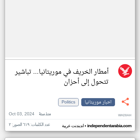
أمطار الخريف في موريتانيا... تباشير
تتحول إلى أحزان
اخبار موريتانيا
Politics
Oct 03, 2024
منذ سنة
WH28AH
عدد الكلمات: ٦١٩ الصور: ٢
•
independentarabia.com
اندبندنت عربية