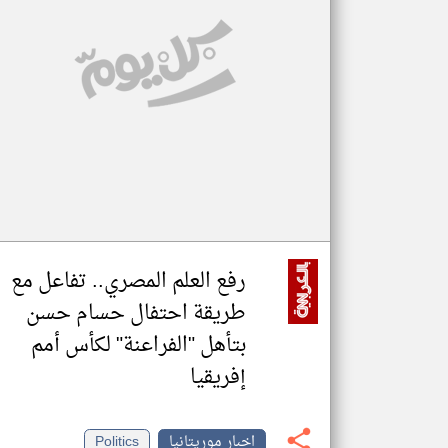
تعبر
المقالات
الموجوده
هنا عن
وجهة
نظر
كاتبيها.
رفع العلم المصري.. تفاعل مع
طريقة احتفال حسام حسن
بتأهل "الفراعنة" لكأس أمم
إفريقيا
اخبار موريتانيا
Politics