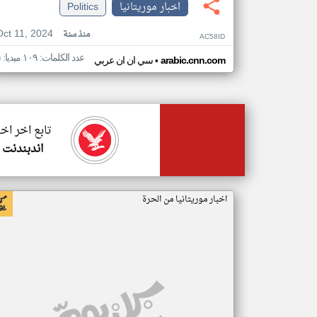
اخبار موريتانيا
Politics
Oct 11, 2024
منذ سنة
AC58ID
عدد الكلمات: ١٠٩ ميديا: ٥
•
arabic.cnn.com
سي ان ان عربي
تابع اخر اخب
اندبندنت 
اخبار موريتانيا من الحرة