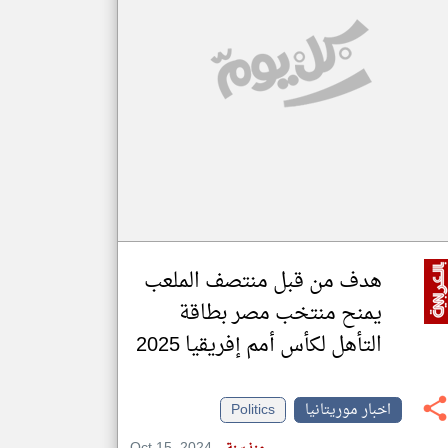
klyoum.com
تغيير الدولة
مصادر الأخبار من موريتانيا
اخبار موريتانيا على مدار الساعة
أهم اخبار موريتانيا العاجلة والمباشرة
هدف من قبل منتصف الملعب
يمنح منتخب مصر بطاقة
التأهل لكأس أمم إفريقيا 2025
اخبار موريتانيا
Politics