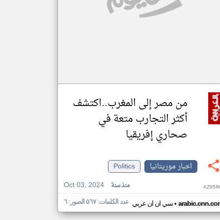
من مصر إلى المغرب..اكتشف
أكثر التجارب متعة في
صحاري إفريقيا
اخبار موريتانيا
Politics
Oct 03, 2024
منذ سنة
AZ95R
عدد الكلمات: ٥٦٧ الصور: ٦
•
arabic.cnn.co
سي ان ان عربي