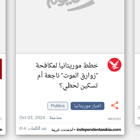
خطط موريتانيا لمكافحة
"زوارق الموت" ناجعة أم
تسكين لحظي؟
اخبار موريتانيا
Politics
Oct 03, 2024
منذ سنة
O
WE05ZH
عدد الكلمات: ٥١٨
•
independentarabia.com
اندبندنت عربية
m