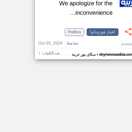
We apologize for the
inconvenience...
اخبار موريتانيا
Politics
Oct 03, 2024
منذ سنة
BY84X
عدد الكلمات: ١
•
skynewsarabia.co
سكاي نيوز عربية