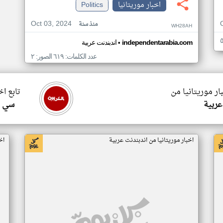
اخبار موريتانيا
Politics
Oct 03, 2024
منذ سنة
WH28AH
•
independentarabia.com
اندبندنت عربية
عدد الكلمات: ٦١٩ الصور: ٢
ار موريتانيا من
تابع اخ
عربية
سي ا
اخبار موريتانيا من اندبندنت عربية
اخ