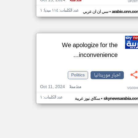
Oct 15, 2024
منذ سنة
UP28T
عدد الكلمات: ١١٤ ميديا: ١
•
arabic.cnn.co
سي ان ان عربي
We apologize for the
inconvenience...
اخبار موريتانيا
Politics
Oct 11, 2024
منذ سنة
VG00H
عدد الكلمات: ١
•
skynewsarabia.co
سكاي نيوز عربية