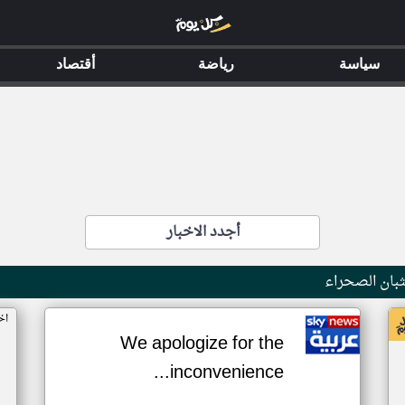
سياسة
رياضة
أقتصاد
أجدد الاخبار
بان الصحراء
اخ
We apologize for the
inconvenience...