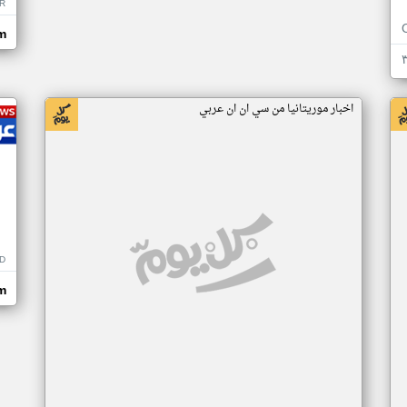
R
m
اخبار موريتانيا من سي ان ان عربي
D
m