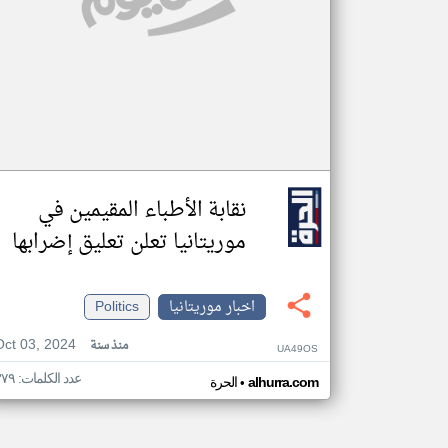
نقابة الأطباء المقيمين في
موريتانيا تعلن تعليق إضرابها
اخبار موريتانيا
Politics
Oct 03, 2024
منذ سنة
UA49OS
عدد الكلمات: ٣٧٩
•
alhurra.com
الحرة