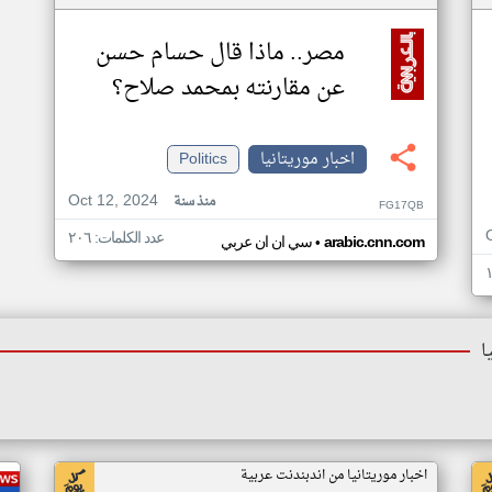
مصر.. ماذا قال حسام حسن
عن مقارنته بمحمد صلاح؟
اخبار موريتانيا
Politics
Oct 12, 2024
منذ سنة
FG17QB
عدد الكلمات: ٢٠٦
•
arabic.cnn.com
سي ان ان عربي
ا
اخبار موريتانيا من اندبندنت عربية