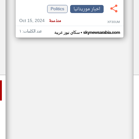
اخبار موريتانيا
Politics
Oct 15, 2024
منذ سنة
XF30UM
عدد الكلمات: ١
•
skynewsarabia.com
سكاي نيوز عربية