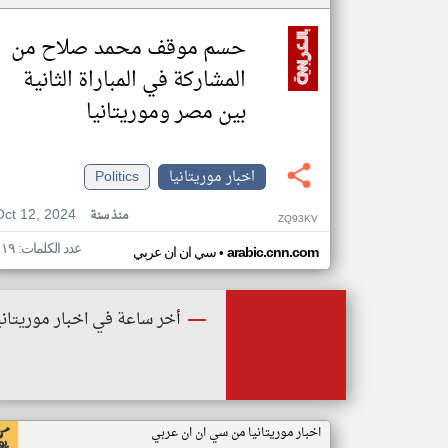
حسم موقف محمد صلاح من
المشاركة في المباراة الثانية
بين مصر وموريتانيا
اخبار موريتانيا
Politics
Oct 12, 2024
منذ سنة
ZQ93KV
عدد الكلمات: ١١٩
•
arabic.cnn.com
سي ان ان عربي
أخر ساعة في اخبار موريتاني
اخبار موريتانيا من سي ان ان عربي