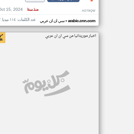
Oct 15, 2024
منذ سنة
AO78QW
عدد الكلمات: ١١٤ ميديا: ٣
•
arabic.cnn.com
سي ان ان عربي
اخبار موريتانيا من سي ان ان عربي