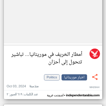
أمطار الخريف في موريتانيا... تباشير
تتحول إلى أحزان
اخبار موريتانيا
Politics
Oct 03, 2024
منذ سنة
WH28AH
عدد الكلمات: ٦١٩ الصور: ٢
•
independentarabia.com
اندبندنت عربية