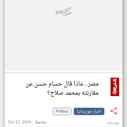
مصر.. ماذا قال حسام حسن عن
مقارنته بمحمد صلاح؟
اخبار موريتانيا
Politics
Oct 12, 2024
منذ سنة
FG17QB