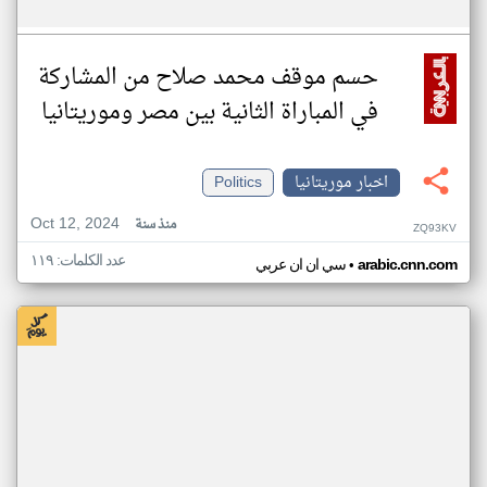
حسم موقف محمد صلاح من المشاركة
في المباراة الثانية بين مصر وموريتانيا
اخبار موريتانيا
Politics
Oct 12, 2024
منذ سنة
ZQ93KV
عدد الكلمات: ١١٩
•
arabic.cnn.com
سي ان ان عربي