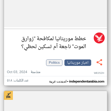
خطط موريتانيا لمكافحة "زوارق
الموت" ناجعة أم تسكين لحظي؟
اخبار موريتانيا
Politics
Oct 03, 2024
منذ سنة
WE05ZH
عدد الكلمات: ٥١٨
•
independentarabia.com
اندبندنت عربية