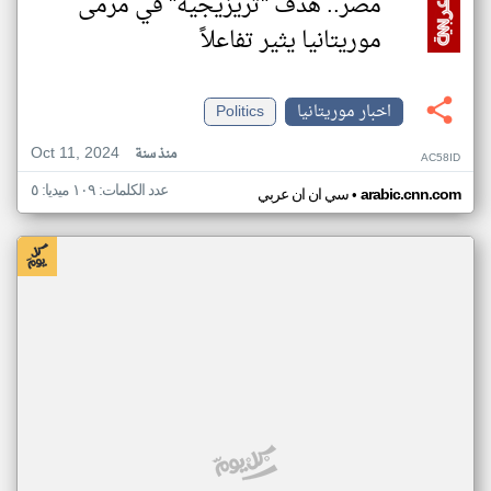
مصر.. هدف "تريزيجيه" في مرمى
موريتانيا يثير تفاعلاً
اخبار موريتانيا
Politics
Oct 11, 2024
منذ سنة
AC58ID
عدد الكلمات: ١٠٩ ميديا: ٥
•
arabic.cnn.com
سي ان ان عربي