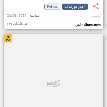
اخبار موريتانيا
Politics
Oct 03, 2024
منذ سنة
UA49OS
عدد الكلمات: ٣٧٩
•
alhurra.com
الحرة