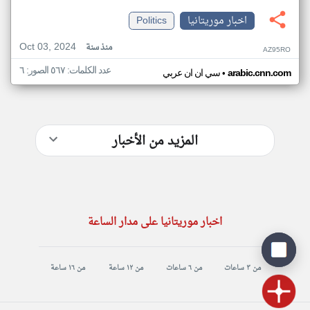
اخبار موريتانيا
Politics
Oct 03, 2024
منذ سنة
AZ95RO
عدد الكلمات: ٥٦٧ الصور: ٦
•
arabic.cnn.com
سي ان ان عربي
المزيد من الأخبار
اخبار موريتانيا على مدار الساعة
من ٣ ساعات
من ٦ ساعات
من ١٢ ساعة
من ١٦ ساعة