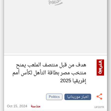
هدف من قبل منتصف الملعب يمنح
منتخب مصر بطاقة التأهل لكأس أمم
إفريقيا 2025
اخبار موريتانيا
Politics
Oct 15, 2024
منذ سنة
UP28TR