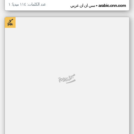
عدد الكلمات: ١١٤ ميديا: ١
•
arabic.cnn.com
سي ان ان عربي