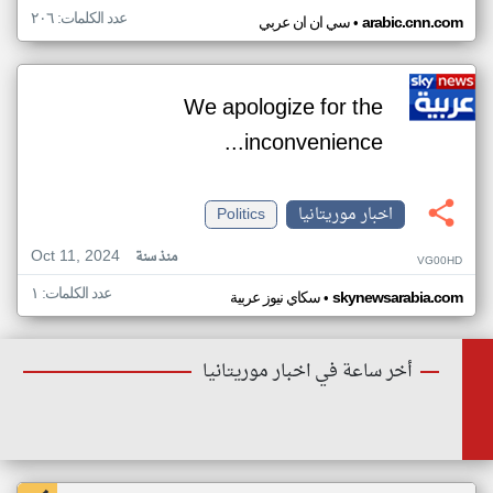
عدد الكلمات: ٢٠٦
•
arabic.cnn.com
سي ان ان عربي
We apologize for the
inconvenience...
اخبار موريتانيا
Politics
Oct 11, 2024
منذ سنة
VG00HD
عدد الكلمات: ١
•
skynewsarabia.com
سكاي نيوز عربية
أخر ساعة في اخبار موريتانيا