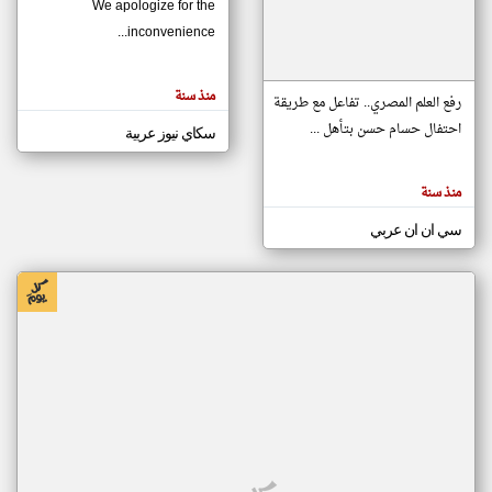
We apologize for the
inconvenience...
klyoum.com
تغيير الدولة
منذ سنة
تعبر
رفع العلم المصري.. تفاعل مع طريقة
مصادر الأخبار من موريتانيا
المقالات
الموجوده
احتفال حسام حسن بتأهل ...
سكاي نيوز عربية
اخبار موريتانيا على مدار الساعة
هنا عن
وجهة
نظر
أهم اخبار موريتانيا العاجلة والمباشرة
كاتبيها.
منذ سنة
سي ان ان عربي