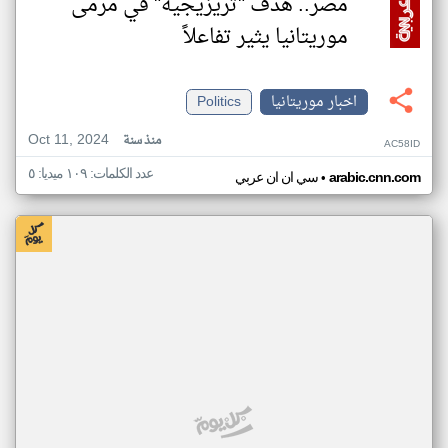
مصر.. هدف "تريزيجيه" في مرمى
موريتانيا يثير تفاعلاً
اخبار موريتانيا
Politics
Oct 11, 2024
منذ سنة
AC58ID
عدد الكلمات: ١٠٩ ميديا: ٥
•
arabic.cnn.com
سي ان ان عربي