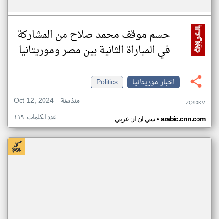
حسم موقف محمد صلاح من المشاركة
في المباراة الثانية بين مصر وموريتانيا
اخبار موريتانيا
Politics
Oct 12, 2024
منذ سنة
ZQ93KV
عدد الكلمات: ١١٩
•
arabic.cnn.com
سي ان ان عربي