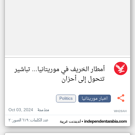
أمطار الخريف في موريتانيا... تباشير
تتحول إلى أحزان
اخبار موريتانيا
Politics
Oct 03, 2024
منذ سنة
WH28AH
عدد الكلمات: ٦١٩ الصور: ٢
•
independentarabia.com
اندبندنت عربية