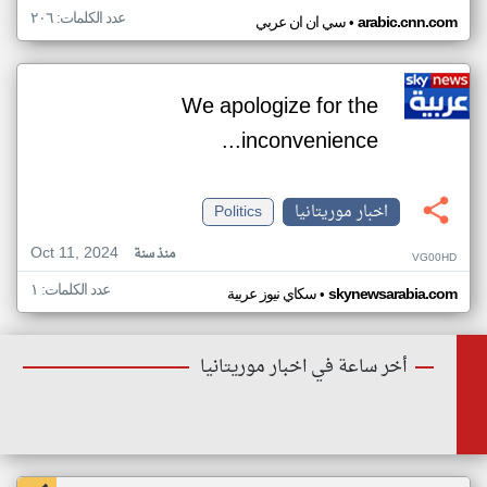
عدد الكلمات: ٢٠٦
•
arabic.cnn.com
سي ان ان عربي
We apologize for the
inconvenience...
اخبار موريتانيا
Politics
Oct 11, 2024
منذ سنة
VG00HD
عدد الكلمات: ١
•
skynewsarabia.com
سكاي نيوز عربية
أخر ساعة في اخبار موريتانيا