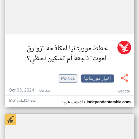
خطط موريتانيا لمكافحة "زوارق
الموت" ناجعة أم تسكين لحظي؟
اخبار موريتانيا
Politics
Oct 03, 2024
منذ سنة
WE05ZH
عدد الكلمات: ٥١٨
•
independentarabia.com
اندبندنت عربية