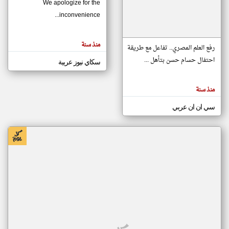
We apologize for the
inconvenience...
klyoum.com
تغيير الدولة
منذ سنة
تعبر
رفع العلم المصري.. تفاعل مع طريقة
مصادر الأخبار من موريتانيا
المقالات
الموجوده
احتفال حسام حسن بتأهل ...
سكاي نيوز عربية
اخبار موريتانيا على مدار الساعة
هنا عن
وجهة
نظر
أهم اخبار موريتانيا العاجلة والمباشرة
كاتبيها.
منذ سنة
سي ان ان عربي