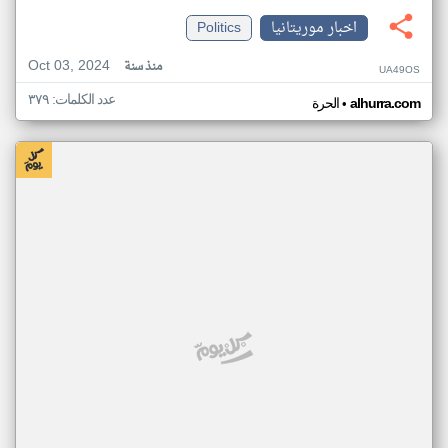
اخبار موريتانيا
Politics
Oct 03, 2024
منذ سنة
UA49OS
عدد الكلمات: ٣٧٩
•
alhurra.com
الحرة