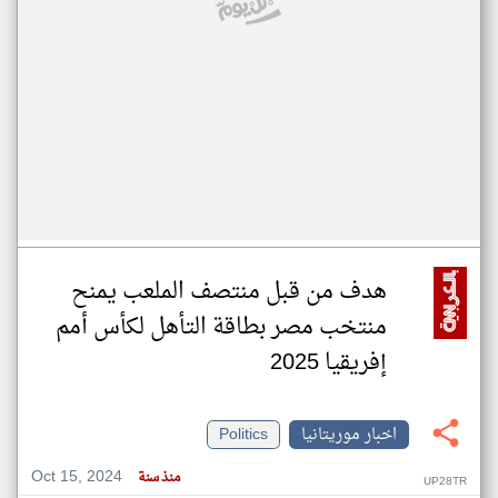
هدف من قبل منتصف الملعب يمنح
منتخب مصر بطاقة التأهل لكأس أمم
إفريقيا 2025
اخبار موريتانيا
Politics
Oct 15, 2024
منذ سنة
UP28TR