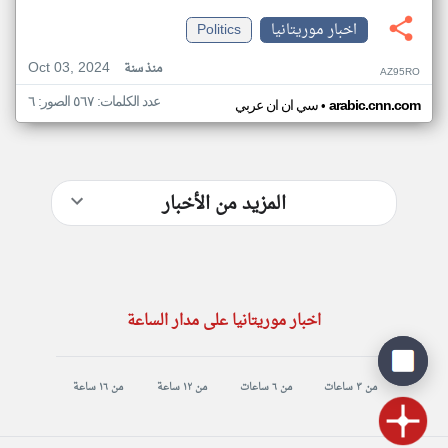
اخبار موريتانيا
Politics
Oct 03, 2024
منذ سنة
AZ95RO
عدد الكلمات: ٥٦٧ الصور: ٦
•
arabic.cnn.com
سي ان ان عربي
المزيد من الأخبار
اخبار موريتانيا على مدار الساعة
من ٣ ساعات
من ٦ ساعات
من ١٢ ساعة
من ١٦ ساعة