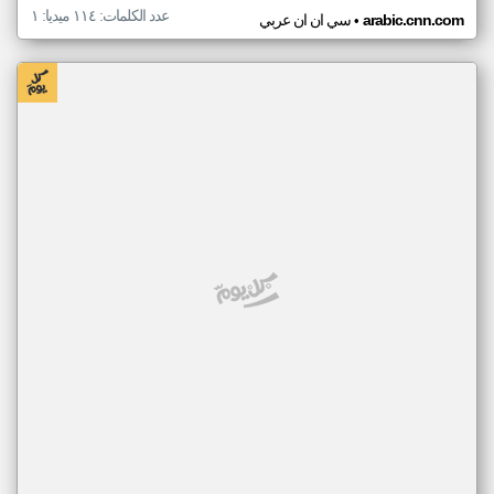
عدد الكلمات: ١١٤ ميديا: ١
•
arabic.cnn.com
سي ان ان عربي