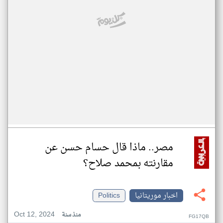
مصر.. ماذا قال حسام حسن عن
مقارنته بمحمد صلاح؟
اخبار موريتانيا
Politics
Oct 12, 2024
منذ سنة
FG17QB