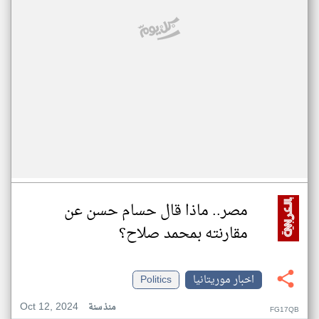
مصر.. ماذا قال حسام حسن عن
مقارنته بمحمد صلاح؟
اخبار موريتانيا
Politics
Oct 12, 2024
منذ سنة
FG17QB