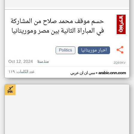
حسم موقف محمد صلاح من المشاركة
في المباراة الثانية بين مصر وموريتانيا
اخبار موريتانيا
Politics
Oct 12, 2024
منذ سنة
ZQ93KV
عدد الكلمات: ١١٩
•
arabic.cnn.com
سي ان ان عربي