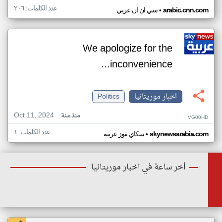
عدد الكلمات: ٢٠٦
•
arabic.cnn.com
سي ان ان عربي
We apologize for the
inconvenience...
اخبار موريتانيا
Politics
Oct 11, 2024
منذ سنة
VG00HD
عدد الكلمات: ١
•
skynewsarabia.com
سكاي نيوز عربية
أخر ساعة في اخبار موريتانيا