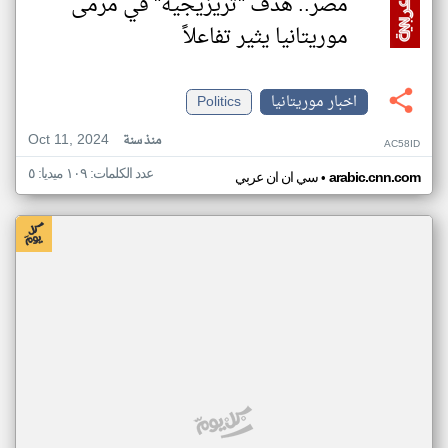
مصر.. هدف "تريزيجيه" في مرمى
موريتانيا يثير تفاعلاً
اخبار موريتانيا
Politics
Oct 11, 2024
منذ سنة
AC58ID
عدد الكلمات: ١٠٩ ميديا: ٥
•
arabic.cnn.com
سي ان ان عربي