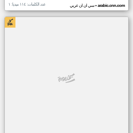
عدد الكلمات: ١١٤ ميديا: ١
•
arabic.cnn.com
سي ان ان عربي