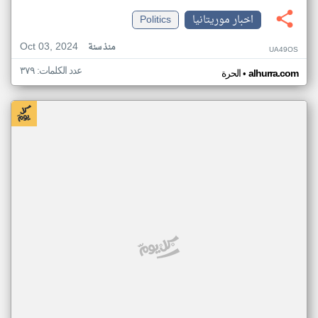
اخبار موريتانيا
Politics
Oct 03, 2024
منذ سنة
UA49OS
عدد الكلمات: ٣٧٩
•
alhurra.com
الحرة