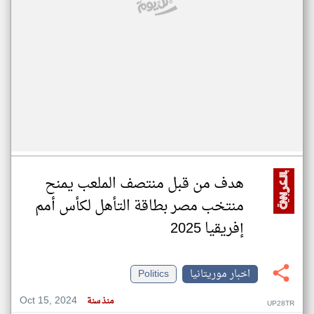
هدف من قبل منتصف الملعب يمنح
منتخب مصر بطاقة التأهل لكأس أمم
إفريقيا 2025
اخبار موريتانيا
Politics
Oct 15, 2024
منذ سنة
UP28TR