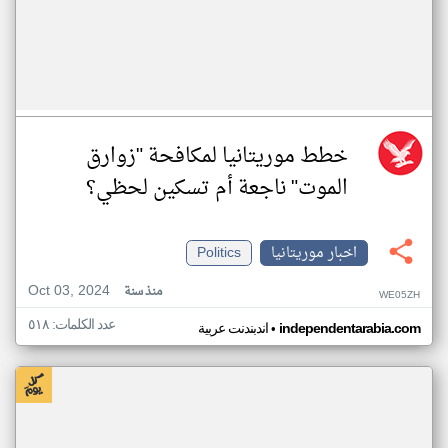
خطط موريتانيا لمكافحة "زوارق
الموت" ناجعة أم تسكين لحظي؟
اخبار موريتانيا
Politics
Oct 03, 2024
منذ سنة
WE05ZH
عدد الكلمات: ٥١٨
•
independentarabia.com
اندبندنت عربية