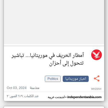
أمطار الخريف في موريتانيا... تباشير
تتحول إلى أحزان
اخبار موريتانيا
Politics
Oct 03, 2024
منذ سنة
WH28AH
عدد الكلمات: ٦١٩ الصور: ٢
•
independentarabia.com
اندبندنت عربية