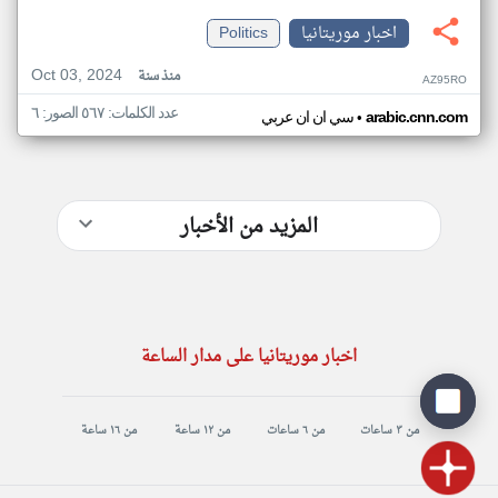
اخبار موريتانيا
Politics
Oct 03, 2024
منذ سنة
AZ95RO
عدد الكلمات: ٥٦٧ الصور: ٦
•
arabic.cnn.com
سي ان ان عربي
المزيد من الأخبار
اخبار موريتانيا على مدار الساعة
من ٣ ساعات
من ٦ ساعات
من ١٢ ساعة
من ١٦ ساعة