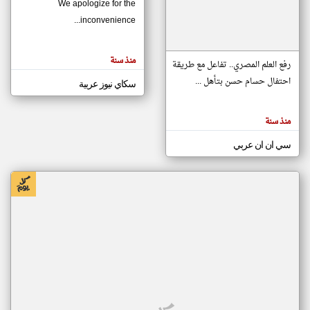
We apologize for the
inconvenience...
klyoum.com
تغيير الدولة
منذ سنة
تعبر
رفع العلم المصري.. تفاعل مع طريقة
مصادر الأخبار من موريتانيا
المقالات
الموجوده
احتفال حسام حسن بتأهل ...
سكاي نيوز عربية
اخبار موريتانيا على مدار الساعة
هنا عن
وجهة
نظر
أهم اخبار موريتانيا العاجلة والمباشرة
كاتبيها.
منذ سنة
سي ان ان عربي