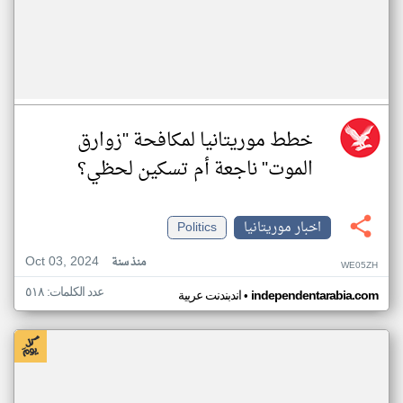
خطط موريتانيا لمكافحة "زوارق
الموت" ناجعة أم تسكين لحظي؟
اخبار موريتانيا
Politics
Oct 03, 2024
منذ سنة
WE05ZH
عدد الكلمات: ٥١٨
•
independentarabia.com
اندبندنت عربية