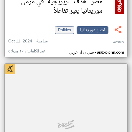
مصر.. هدف "تريزيجيه" في مرمى
موريتانيا يثير تفاعلاً
اخبار موريتانيا
Politics
Oct 11, 2024
منذ سنة
AC58ID
عدد الكلمات: ١٠٩ ميديا: ٥
•
arabic.cnn.com
سي ان ان عربي