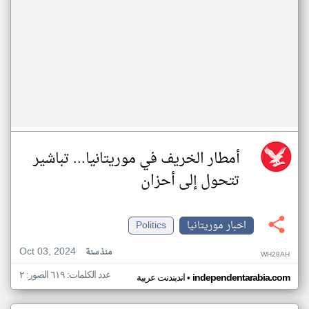
أمطار الخريف في موريتانيا... تباشير
تتحول إلى أحزان
اخبار موريتانيا
Politics
Oct 03, 2024
منذ سنة
WH28AH
عدد الكلمات: ٦١٩ الصور: ٢
•
independentarabia.com
اندبندنت عربية