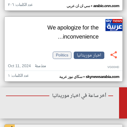
عدد الكلمات: ٢٠٦
•
arabic.cnn.com
سي ان ان عربي
We apologize for the
inconvenience...
اخبار موريتانيا
Politics
Oct 11, 2024
منذ سنة
VG00HD
عدد الكلمات: ١
•
skynewsarabia.com
سكاي نيوز عربية
أخر ساعة في اخبار موريتانيا