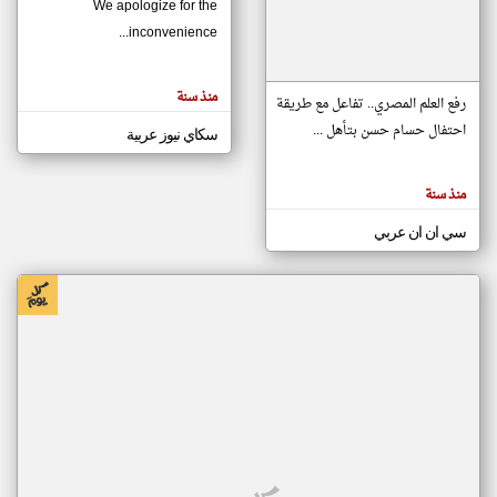
We apologize for the
inconvenience...
klyoum.com
تغيير الدولة
منذ سنة
تعبر
رفع العلم المصري.. تفاعل مع طريقة
مصادر الأخبار من موريتانيا
المقالات
الموجوده
احتفال حسام حسن بتأهل ...
سكاي نيوز عربية
اخبار موريتانيا على مدار الساعة
هنا عن
وجهة
نظر
أهم اخبار موريتانيا العاجلة والمباشرة
كاتبيها.
منذ سنة
سي ان ان عربي