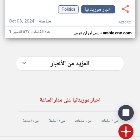
اخبار موريتانيا
Politics
Oct 03, 2024
منذ سنة
AZ95RO
عدد الكلمات: ٥٦٧ الصور: ٦
•
arabic.cnn.com
سي ان ان عربي
المزيد من الأخبار
اخبار موريتانيا على مدار الساعة
من ٣ ساعات
من ٦ ساعات
من ١٢ ساعة
من ١٦ ساعة