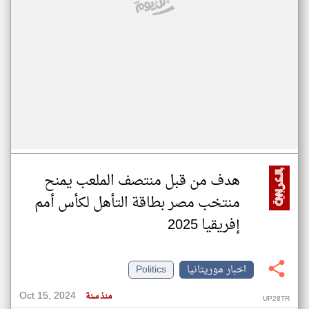
هدف من قبل منتصف الملعب يمنح
منتخب مصر بطاقة التأهل لكأس أمم
إفريقيا 2025
اخبار موريتانيا
Politics
Oct 15, 2024
منذ سنة
UP28TR