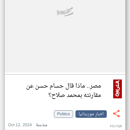
مصر.. ماذا قال حسام حسن عن
مقارنته بمحمد صلاح؟
اخبار موريتانيا
Politics
Oct 12, 2024
منذ سنة
FG17QB