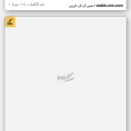
عدد الكلمات: ١١٤ ميديا: ١
•
arabic.cnn.com
سي ان ان عربي