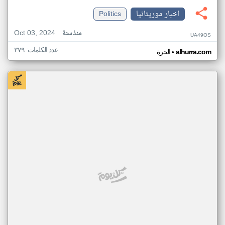
اخبار موريتانيا
Politics
Oct 03, 2024
منذ سنة
UA49OS
عدد الكلمات: ٣٧٩
•
alhurra.com
الحرة