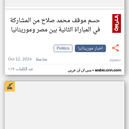
حسم موقف محمد صلاح من المشاركة
في المباراة الثانية بين مصر وموريتانيا
اخبار موريتانيا
Politics
Oct 12, 2024
منذ سنة
ZQ93KV
عدد الكلمات: ١١٩
•
arabic.cnn.com
سي ان ان عربي