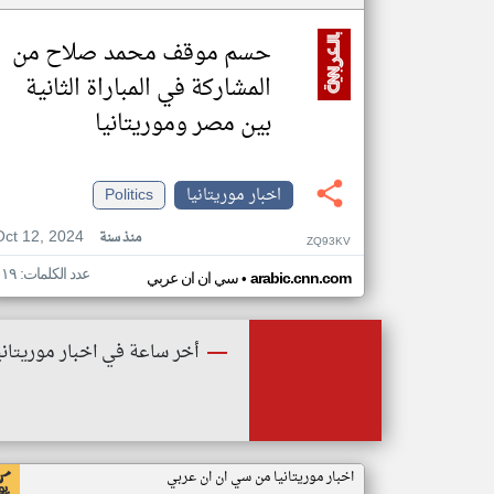
حسم موقف محمد صلاح من
المشاركة في المباراة الثانية
بين مصر وموريتانيا
اخبار موريتانيا
Politics
Oct 12, 2024
منذ سنة
ZQ93KV
عدد الكلمات: ١١٩
•
arabic.cnn.com
سي ان ان عربي
أخر ساعة في اخبار موريتاني
اخبار موريتانيا من سي ان ان عربي