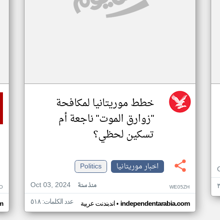
خطط موريتانيا لمكافحة
"زوارق الموت" ناجعة أم
تسكين لحظي؟
اخبار موريتانيا
Politics
Oct 03, 2024
منذ سنة
O
WE05ZH
عدد الكلمات: ٥١٨
•
independentarabia.com
اندبندنت عربية
m