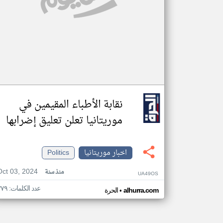
نقابة الأطباء المقيمين في
موريتانيا تعلن تعليق إضرابها
اخبار موريتانيا
Politics
Oct 03, 2024
منذ سنة
UA49OS
عدد الكلمات: ٣٧٩
•
alhurra.com
الحرة