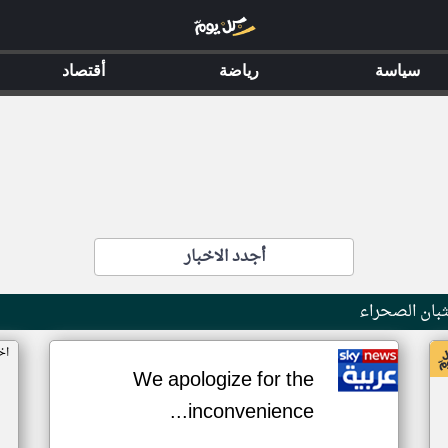
سياسة
رياضة
أقتصاد
أجدد الاخبار
بان الصحراء
اخ
We apologize for the
inconvenience...