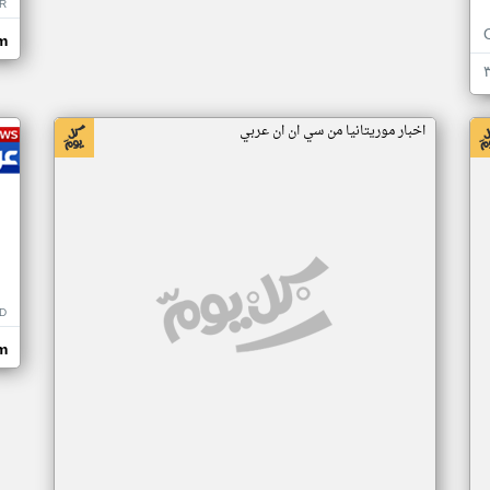
R
m
اخبار موريتانيا من سي ان ان عربي
D
m