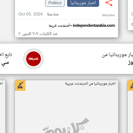
اخبار موريتانيا
Politics
Oct 03, 2024
منذ سنة
WH28AH
•
independentarabia.com
اندبندنت عربية
عدد الكلمات: ٦١٩ الصور: ٢
ار موريتانيا من
تابع اخ
وز
سي ا
اخبار موريتانيا من اندبندنت عربية
اخ