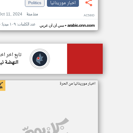
اخبار موريتانيا
Politics
Oct 11, 2024
منذ سنة
AC58ID
عدد الكلمات: ١٠٩ ميديا: ٥
•
arabic.cnn.com
سي ان ان عربي
تابع اخر اخب
النهضة ني
اخبار موريتانيا من الحرة