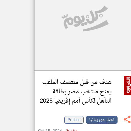
klyoum.com
تغيير الدولة
مصادر الأخبار من موريتانيا
اخبار موريتانيا على مدار الساعة
أهم اخبار موريتانيا العاجلة والمباشرة
هدف من قبل منتصف الملعب
يمنح منتخب مصر بطاقة
التأهل لكأس أمم إفريقيا 2025
اخبار موريتانيا
Politics