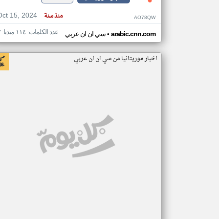
Oct 15, 2024
منذ سنة
AO78QW
عدد الكلمات: ١١٤ ميديا: ٣
•
arabic.cnn.com
سي ان ان عربي
اخبار موريتانيا من سي ان ان عربي