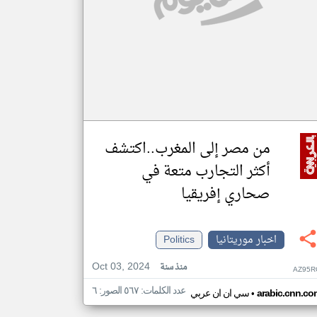
من مصر إلى المغرب..اكتشف
أكثر التجارب متعة في
صحاري إفريقيا
اخبار موريتانيا
Politics
Oct 03, 2024
منذ سنة
AZ95R
عدد الكلمات: ٥٦٧ الصور: ٦
•
arabic.cnn.co
سي ان ان عربي