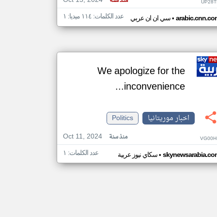
Oct 15, 2024
منذ سنة
UP28T
عدد الكلمات: ١١٤ ميديا: ١
•
arabic.cnn.co
سي ان ان عربي
We apologize for the
inconvenience...
اخبار موريتانيا
Politics
Oct 11, 2024
منذ سنة
VG00H
عدد الكلمات: ١
•
skynewsarabia.co
سكاي نيوز عربية