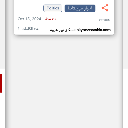
اخبار موريتانيا
Politics
Oct 15, 2024
منذ سنة
XF30UM
عدد الكلمات: ١
•
skynewsarabia.com
سكاي نيوز عربية