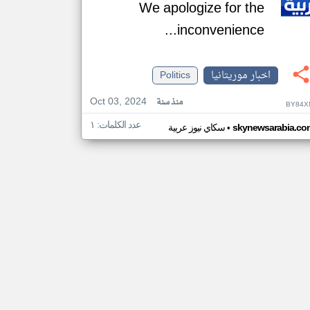
We apologize for the
inconvenience...
اخبار موريتانيا
Politics
Oct 03, 2024
منذ سنة
BY84X
عدد الكلمات: ١
•
skynewsarabia.co
سكاي نيوز عربية