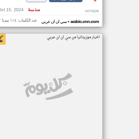
Oct 15, 2024
منذ سنة
AO78QW
عدد الكلمات: ١١٤ ميديا: ٣
•
arabic.cnn.com
سي ان ان عربي
اخبار موريتانيا من سي ان ان عربي