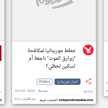
خطط موريتانيا لمكافحة
"زوارق الموت" ناجعة أم
تسكين لحظي؟
اخبار موريتانيا
Politics
Oct 03, 2024
منذ سنة
O
WE05ZH
عدد الكلمات: ٥١٨
•
independentarabia.com
اندبندنت عربية
m