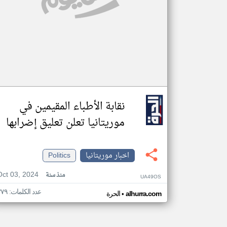
نقابة الأطباء المقيمين في
موريتانيا تعلن تعليق إضرابها
اخبار موريتانيا
Politics
Oct 03, 2024
منذ سنة
UA49OS
عدد الكلمات: ٣٧٩
•
alhurra.com
الحرة