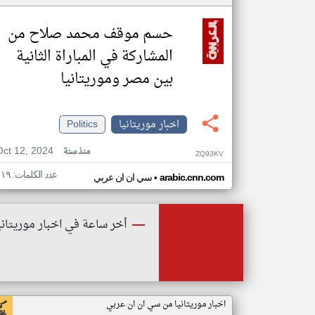
حسم موقف محمد صلاح من
المشاركة في المباراة الثانية
بين مصر وموريتانيا
اخبار موريتانيا
Politics
Oct 12, 2024
منذ سنة
ZQ93KV
عدد الكلمات: ١١٩
•
arabic.cnn.com
سي ان ان عربي
أخر ساعة في اخبار موريتاني
اخبار موريتانيا من سي ان ان عربي