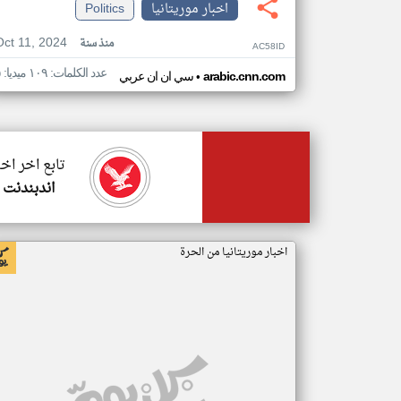
اخبار موريتانيا
Politics
Oct 11, 2024
منذ سنة
AC58ID
عدد الكلمات: ١٠٩ ميديا: ٥
•
arabic.cnn.com
سي ان ان عربي
تابع اخر اخب
اندبندنت 
اخبار موريتانيا من الحرة