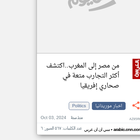
من مصر إلى المغرب..اكتشف
أكثر التجارب متعة في
صحاري إفريقيا
اخبار موريتانيا
Politics
Oct 03, 2024
منذ سنة
AZ95R
عدد الكلمات: ٥٦٧ الصور: ٦
•
arabic.cnn.co
سي ان ان عربي