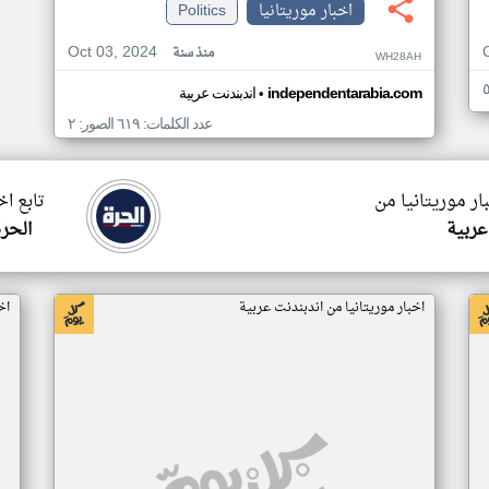
اخبار موريتانيا
Politics
Oct 03, 2024
منذ سنة
WH28AH
•
independentarabia.com
اندبندنت عربية
عدد الكلمات: ٦١٩ الصور: ٢
ار موريتانيا من
تابع اخ
عربية
الحرة
اخبار موريتانيا من اندبندنت عربية
اخ