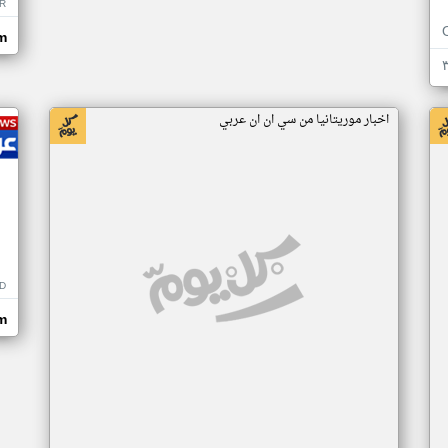
R
m
اخبار موريتانيا من سي ان ان عربي
D
m