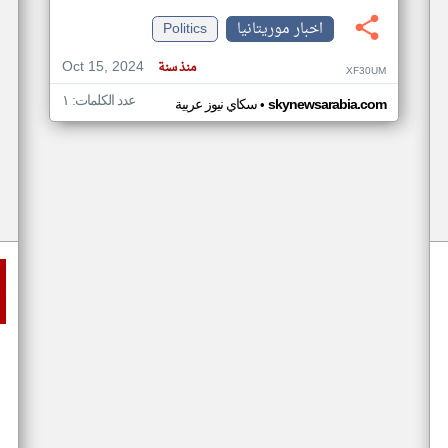
اخبار موريتانيا
Politics
Oct 15, 2024
منذ سنة
XF30UM
عدد الكلمات: ١
•
skynewsarabia.com
سكاي نيوز عربية