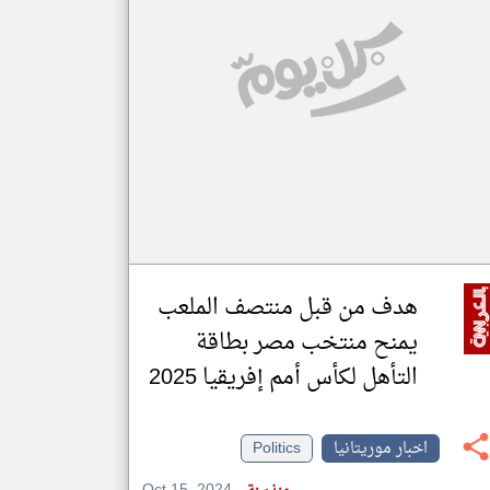
klyoum.com
تغيير الدولة
مصادر الأخبار من موريتانيا
اخبار موريتانيا على مدار الساعة
أهم اخبار موريتانيا العاجلة والمباشرة
هدف من قبل منتصف الملعب
يمنح منتخب مصر بطاقة
التأهل لكأس أمم إفريقيا 2025
اخبار موريتانيا
Politics