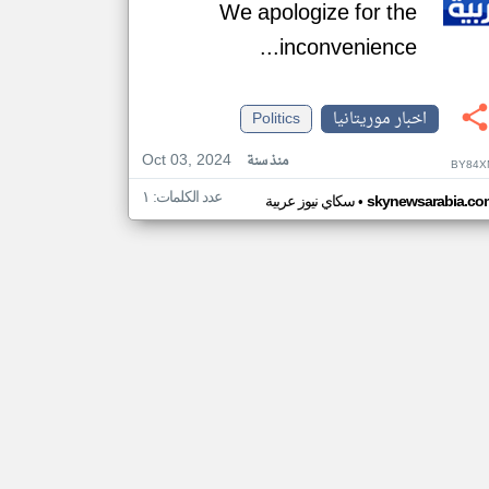
We apologize for the
inconvenience...
اخبار موريتانيا
Politics
Oct 03, 2024
منذ سنة
BY84X
عدد الكلمات: ١
•
skynewsarabia.co
سكاي نيوز عربية