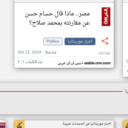
مصر.. ماذا قال حسام حسن
عن مقارنته بمحمد صلاح؟
اخبار موريتانيا
Politics
Oct 12, 2024
منذ سنة
FG17QB
عدد الكلمات: ٢٠٦
•
arabic.cnn.com
سي ان ان عربي
ا
اخبار موريتانيا من اندبندنت عربية