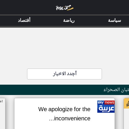
سياسة
رياضة
أقتصاد
أجدد الاخبار
بان الصحراء
اخ
We apologize for the
inconvenience...