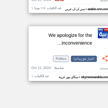
Oct 15, 2024
منذ سنة
UP28T
عدد الكلمات: ١١٤ ميديا: ١
•
arabic.cnn.co
سي ان ان عربي
We apologize for the
inconvenience...
اخبار موريتانيا
Politics
Oct 11, 2024
منذ سنة
VG00H
عدد الكلمات: ١
•
skynewsarabia.co
سكاي نيوز عربية