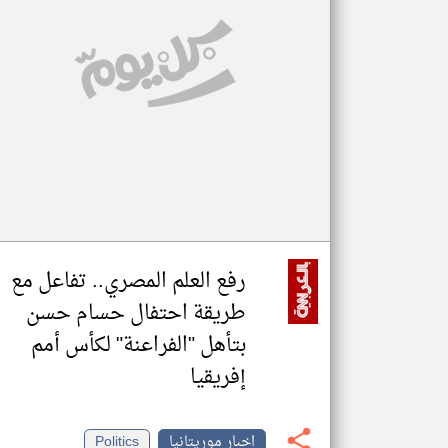
تعبر
المقالات
الموجوده
هنا عن
وجهة
نظر
كاتبيها.
رفع العلم المصري.. تفاعل مع
طريقة احتفال حسام حسن
بتأهل "الفراعنة" لكأس أمم
إفريقيا
اخبار موريتانيا
Politics