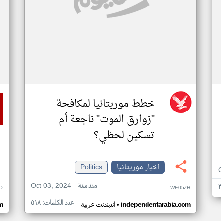
خطط موريتانيا لمكافحة
"زوارق الموت" ناجعة أم
تسكين لحظي؟
اخبار موريتانيا
Politics
Oct 03, 2024
منذ سنة
O
WE05ZH
عدد الكلمات: ٥١٨
•
independentarabia.com
اندبندنت عربية
m