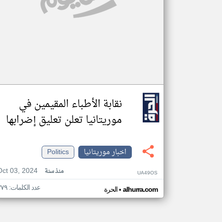
نقابة الأطباء المقيمين في
موريتانيا تعلن تعليق إضرابها
اخبار موريتانيا
Politics
Oct 03, 2024
منذ سنة
UA49OS
عدد الكلمات: ٣٧٩
•
alhurra.com
الحرة