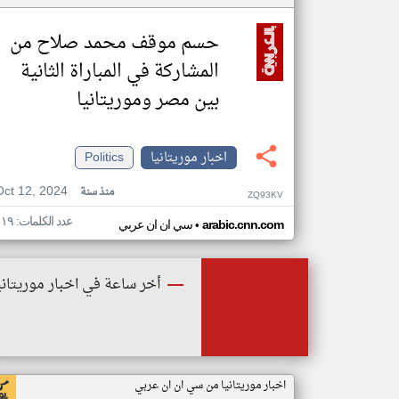
حسم موقف محمد صلاح من
المشاركة في المباراة الثانية
بين مصر وموريتانيا
اخبار موريتانيا
Politics
Oct 12, 2024
منذ سنة
ZQ93KV
عدد الكلمات: ١١٩
•
arabic.cnn.com
سي ان ان عربي
أخر ساعة في اخبار موريتاني
اخبار موريتانيا من سي ان ان عربي