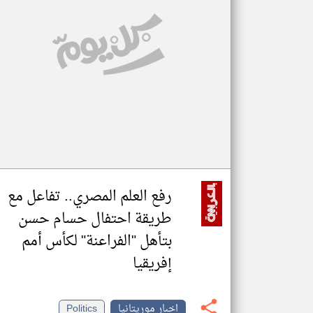
تعبر
المقالات
الموجوده
هنا عن
وجهة
نظر
كاتبيها.
رفع العلم المصري.. تفاعل مع
طريقة احتفال حسام حسن
بتأهل "الفراعنة" لكأس أمم
إفريقيا
اخبار موريتانيا
Politics