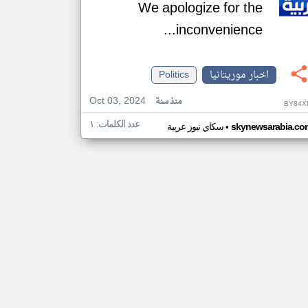
We apologize for the
inconvenience...
اخبار موريتانيا
Politics
Oct 03, 2024
منذ سنة
BY84X
عدد الكلمات: ١
•
skynewsarabia.co
سكاي نيوز عربية