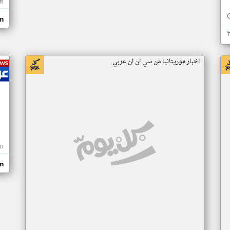
R
m
اخبار موريتانيا من سي ان ان عربي
D
m