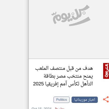
klyoum.com
تغيير الدولة
مصادر الأخبار من موريتانيا
اخبار موريتانيا على مدار الساعة
أهم اخبار موريتانيا العاجلة والمباشرة
هدف من قبل منتصف الملعب
يمنح منتخب مصر بطاقة
التأهل لكأس أمم إفريقيا 2025
اخبار موريتانيا
Politics