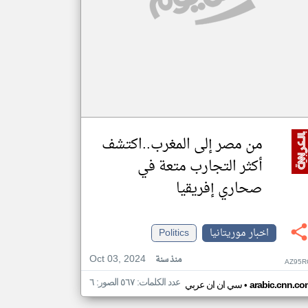
من مصر إلى المغرب..اكتشف
أكثر التجارب متعة في
صحاري إفريقيا
اخبار موريتانيا
Politics
Oct 03, 2024
منذ سنة
AZ95R
عدد الكلمات: ٥٦٧ الصور: ٦
•
arabic.cnn.co
سي ان ان عربي