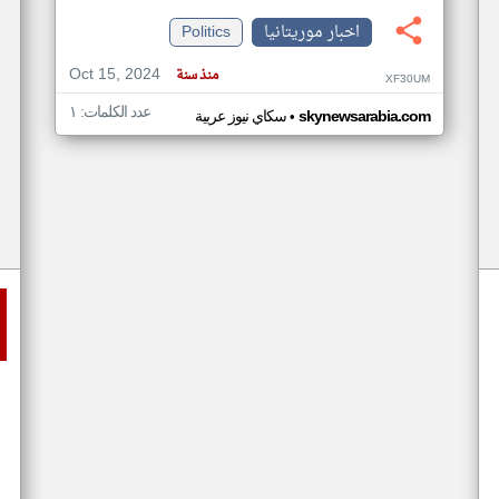
اخبار موريتانيا
Politics
Oct 15, 2024
منذ سنة
XF30UM
عدد الكلمات: ١
•
skynewsarabia.com
سكاي نيوز عربية