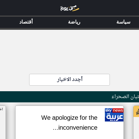
سياسة
رياضة
أقتصاد
أجدد الاخبار
بان الصحراء
اخ
We apologize for the
inconvenience...