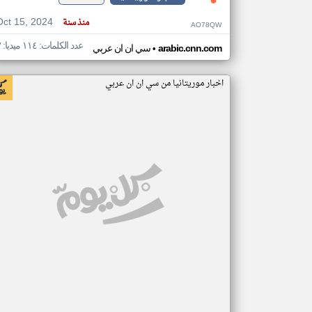
Oct 15, 2024
منذ سنة
AO78QW
عدد الكلمات: ١١٤ ميديا: ٣
•
arabic.cnn.com
سي ان ان عربي
اخبار موريتانيا من سي ان ان عربي