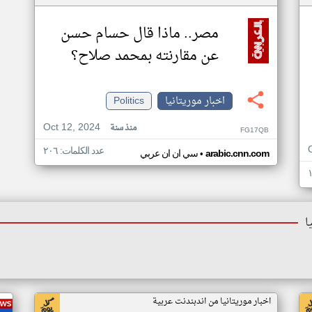
مصر.. ماذا قال حسام حسن
عن مقارنته بمحمد صلاح؟
اخبار موريتانيا
Politics
Oct 12, 2024
منذ سنة
FG17QB
عدد الكلمات: ٢٠٦
•
arabic.cnn.com
سي ان ان عربي
ا
اخبار موريتانيا من اندبندنت عربية