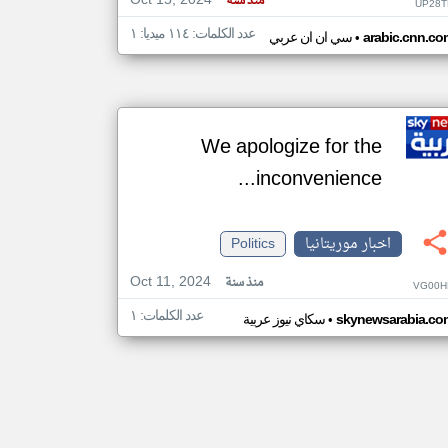
Oct 15, 2024
منذ سنة
UP28T
عدد الكلمات: ١١٤ ميديا: ١
•
arabic.cnn.co
سي ان ان عربي
We apologize for the
inconvenience...
اخبار موريتانيا
Politics
Oct 11, 2024
منذ سنة
VG00H
عدد الكلمات: ١
•
skynewsarabia.co
سكاي نيوز عربية