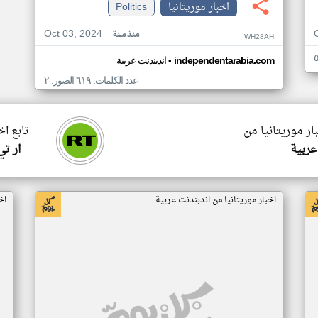
اخبار موريتانيا
Politics
Oct 03, 2024
منذ سنة
WH28AH
•
independentarabia.com
اندبندنت عربية
عدد الكلمات: ٦١٩ الصور: ٢
ار موريتانيا من
تابع اخ
عربية
ار ت
اخبار موريتانيا من اندبندنت عربية
اخ