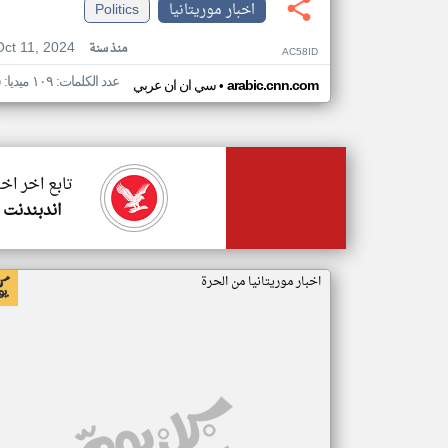
اخبار موريتانيا
Politics
Oct 11, 2024
منذ سنة
AC58ID
عدد الكلمات: ١٠٩ ميديا: ٥
•
arabic.cnn.com
سي ان ان عربي
تابع اخر اخب
اندبندنت 
اخبار موريتانيا من الحرة