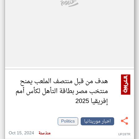
هدف من قبل منتصف الملعب يمنح
منتخب مصر بطاقة التأهل لكأس أمم
إفريقيا 2025
اخبار موريتانيا
Politics
Oct 15, 2024
منذ سنة
UP28TR