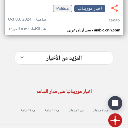
اخبار موريتانيا
Politics
Oct 03, 2024
منذ سنة
AZ95RO
عدد الكلمات: ٥٦٧ الصور: ٦
•
arabic.cnn.com
سي ان ان عربي
المزيد من الأخبار
اخبار موريتانيا على مدار الساعة
من ٣ ساعات
من ٦ ساعات
من ١٢ ساعة
من ١٦ ساعة