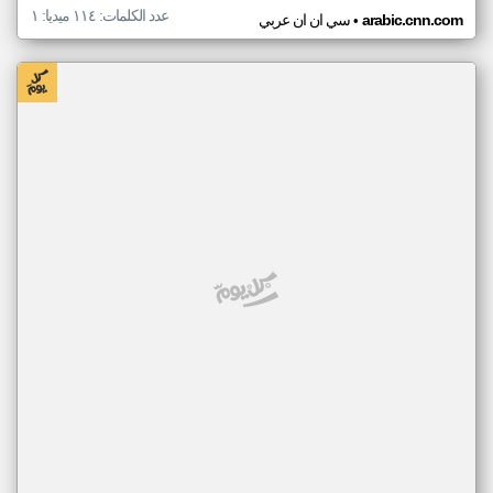
عدد الكلمات: ١١٤ ميديا: ١
•
arabic.cnn.com
سي ان ان عربي