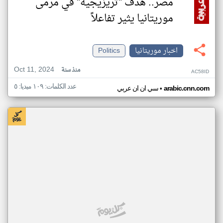
مصر.. هدف "تريزيجيه" في مرمى
موريتانيا يثير تفاعلاً
اخبار موريتانيا
Politics
Oct 11, 2024
منذ سنة
AC58ID
عدد الكلمات: ١٠٩ ميديا: ٥
•
arabic.cnn.com
سي ان ان عربي