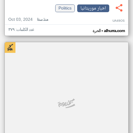
اخبار موريتانيا
Politics
Oct 03, 2024
منذ سنة
UA49OS
عدد الكلمات: ٣٧٩
•
alhurra.com
الحرة