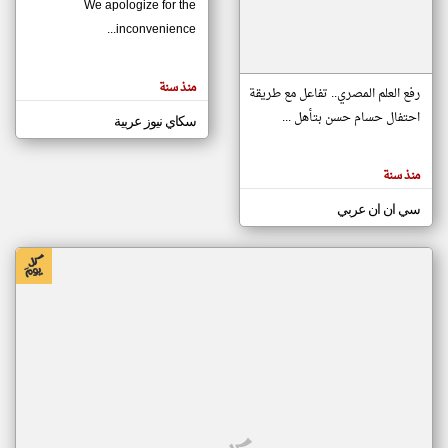
We apologize for the
inconvenience...
klyoum.com
تغيير الدولة
منذ سنة
تعبر
رفع العلم المصري.. تفاعل مع طريقة
مصادر الأخبار من موريتانيا
المقالات
الموجوده
احتفال حسام حسن بتأهل ...
سكاي نيوز عربية
اخبار موريتانيا على مدار الساعة
هنا عن
وجهة
نظر
أهم اخبار موريتانيا العاجلة والمباشرة
كاتبيها.
منذ سنة
سي ان ان عربي