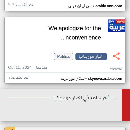
عدد الكلمات: ٢٠٦
•
arabic.cnn.com
سي ان ان عربي
We apologize for the
inconvenience...
اخبار موريتانيا
Politics
Oct 11, 2024
منذ سنة
VG00HD
عدد الكلمات: ١
•
skynewsarabia.com
سكاي نيوز عربية
أخر ساعة في اخبار موريتانيا