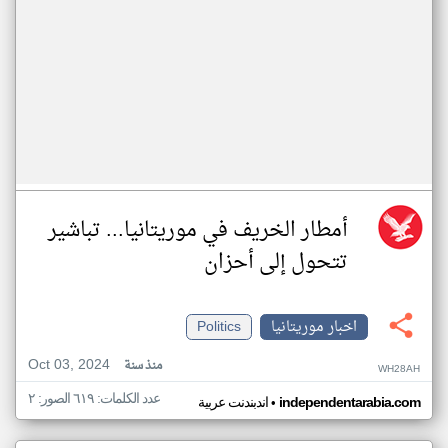
أمطار الخريف في موريتانيا... تباشير
تتحول إلى أحزان
اخبار موريتانيا
Politics
Oct 03, 2024
منذ سنة
WH28AH
عدد الكلمات: ٦١٩ الصور: ٢
•
independentarabia.com
اندبندنت عربية