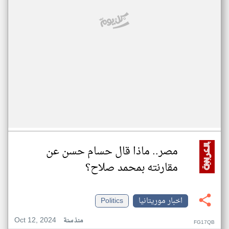
مصر.. ماذا قال حسام حسن عن
مقارنته بمحمد صلاح؟
اخبار موريتانيا
Politics
Oct 12, 2024
منذ سنة
FG17QB