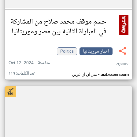
حسم موقف محمد صلاح من المشاركة
في المباراة الثانية بين مصر وموريتانيا
اخبار موريتانيا
Politics
Oct 12, 2024
منذ سنة
ZQ93KV
عدد الكلمات: ١١٩
•
arabic.cnn.com
سي ان ان عربي