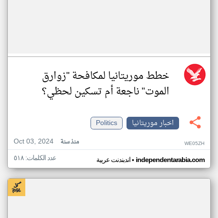
خطط موريتانيا لمكافحة "زوارق
الموت" ناجعة أم تسكين لحظي؟
اخبار موريتانيا
Politics
Oct 03, 2024
منذ سنة
WE05ZH
عدد الكلمات: ٥١٨
•
independentarabia.com
اندبندنت عربية