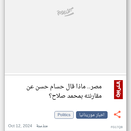
مصر.. ماذا قال حسام حسن عن
مقارنته بمحمد صلاح؟
اخبار موريتانيا
Politics
Oct 12, 2024
منذ سنة
FG17QB