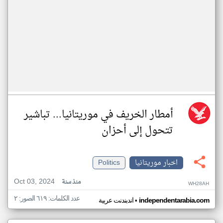
أمطار الخريف في موريتانيا... تباشير
تتحول إلى أحزان
اخبار موريتانيا
Politics
Oct 03, 2024
منذ سنة
WH28AH
عدد الكلمات: ٦١٩ الصور: ٢
•
independentarabia.com
اندبندنت عربية