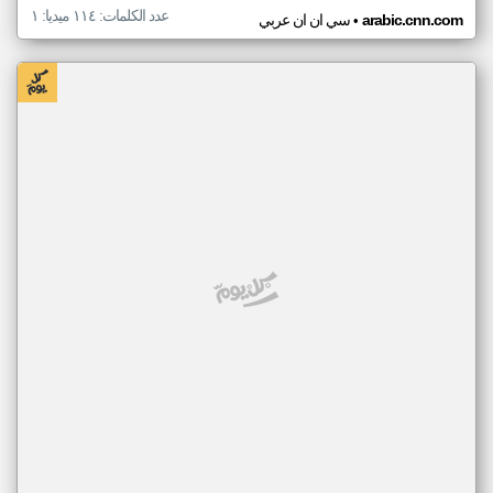
عدد الكلمات: ١١٤ ميديا: ١
•
arabic.cnn.com
سي ان ان عربي