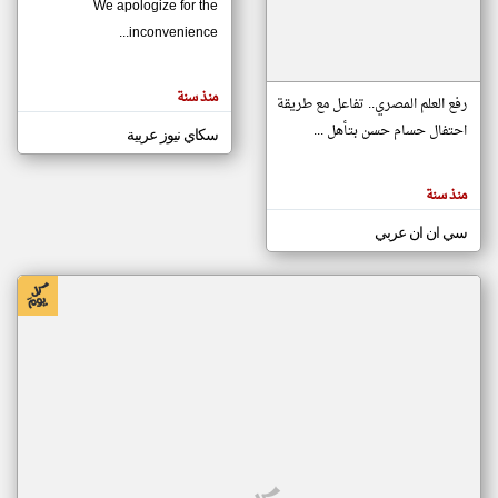
We apologize for the
inconvenience...
klyoum.com
تغيير الدولة
منذ سنة
تعبر
رفع العلم المصري.. تفاعل مع طريقة
مصادر الأخبار من موريتانيا
المقالات
الموجوده
احتفال حسام حسن بتأهل ...
سكاي نيوز عربية
اخبار موريتانيا على مدار الساعة
هنا عن
وجهة
نظر
أهم اخبار موريتانيا العاجلة والمباشرة
كاتبيها.
منذ سنة
سي ان ان عربي