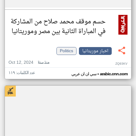
حسم موقف محمد صلاح من المشاركة
في المباراة الثانية بين مصر وموريتانيا
اخبار موريتانيا
Politics
Oct 12, 2024
منذ سنة
ZQ93KV
عدد الكلمات: ١١٩
•
arabic.cnn.com
سي ان ان عربي