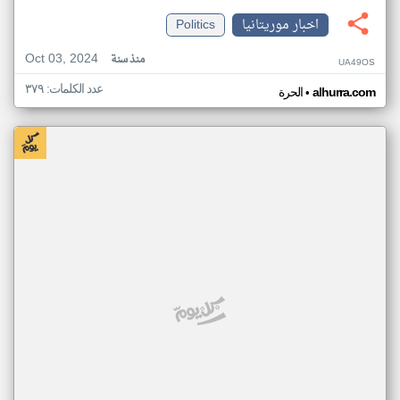
اخبار موريتانيا
Politics
Oct 03, 2024
منذ سنة
UA49OS
عدد الكلمات: ٣٧٩
•
alhurra.com
الحرة