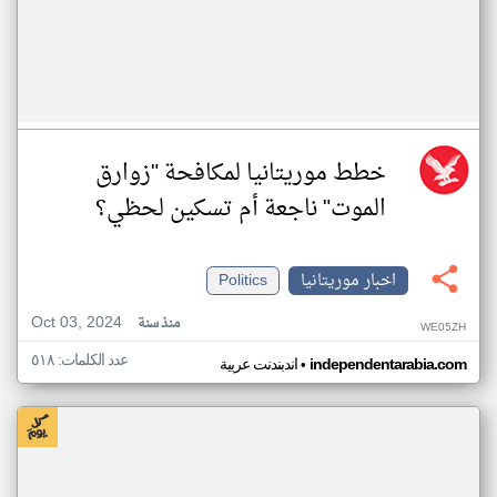
خطط موريتانيا لمكافحة "زوارق
الموت" ناجعة أم تسكين لحظي؟
اخبار موريتانيا
Politics
Oct 03, 2024
منذ سنة
WE05ZH
عدد الكلمات: ٥١٨
•
independentarabia.com
اندبندنت عربية