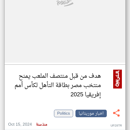
هدف من قبل منتصف الملعب يمنح
منتخب مصر بطاقة التأهل لكأس أمم
إفريقيا 2025
اخبار موريتانيا
Politics
Oct 15, 2024
منذ سنة
UP28TR