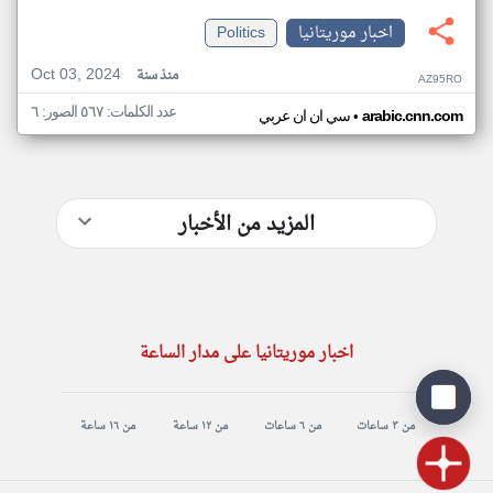
اخبار موريتانيا
Politics
Oct 03, 2024
منذ سنة
AZ95RO
عدد الكلمات: ٥٦٧ الصور: ٦
•
arabic.cnn.com
سي ان ان عربي
المزيد من الأخبار
اخبار موريتانيا على مدار الساعة
من ٣ ساعات
من ٦ ساعات
من ١٢ ساعة
من ١٦ ساعة