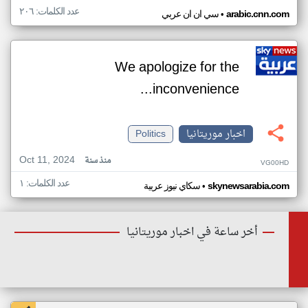
عدد الكلمات: ٢٠٦
•
arabic.cnn.com
سي ان ان عربي
We apologize for the
inconvenience...
اخبار موريتانيا
Politics
Oct 11, 2024
منذ سنة
VG00HD
عدد الكلمات: ١
•
skynewsarabia.com
سكاي نيوز عربية
أخر ساعة في اخبار موريتانيا