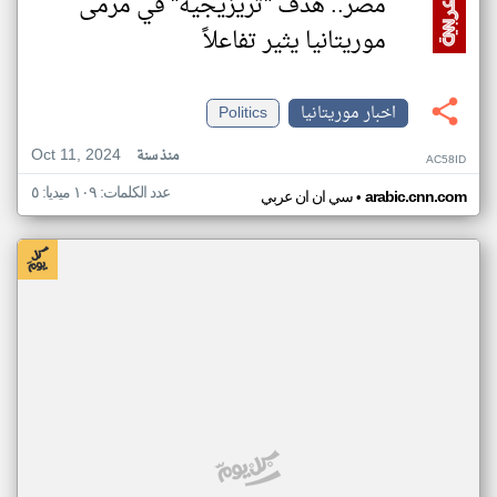
مصر.. هدف "تريزيجيه" في مرمى
موريتانيا يثير تفاعلاً
اخبار موريتانيا
Politics
Oct 11, 2024
منذ سنة
AC58ID
عدد الكلمات: ١٠٩ ميديا: ٥
•
arabic.cnn.com
سي ان ان عربي