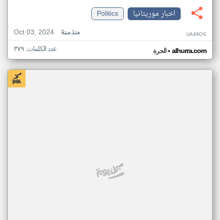
اخبار موريتانيا
Politics
Oct 03, 2024
منذ سنة
UA49OS
عدد الكلمات: ٣٧٩
•
alhurra.com
الحرة