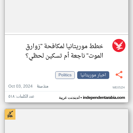
خطط موريتانيا لمكافحة "زوارق
الموت" ناجعة أم تسكين لحظي؟
اخبار موريتانيا
Politics
Oct 03, 2024
منذ سنة
WE05ZH
عدد الكلمات: ٥١٨
•
independentarabia.com
اندبندنت عربية