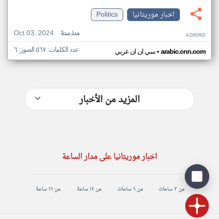
اخبار موريتانيا
Politics
Oct 03, 2024
منذ سنة
AZ95RO
عدد الكلمات: ٥٦٧ الصور: ٦
•
arabic.cnn.com
سي ان ان عربي
المزيد من الأخبار
اخبار موريتانيا على مدار الساعة
من ٣ ساعات
من ٦ ساعات
من ١٢ ساعة
من ١٦ ساعة