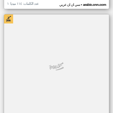
عدد الكلمات: ١١٤ ميديا: ١
•
arabic.cnn.com
سي ان ان عربي