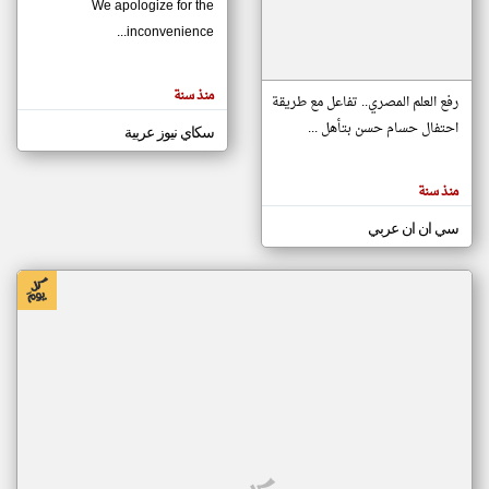
We apologize for the
inconvenience...
klyoum.com
تغيير الدولة
منذ سنة
تعبر
رفع العلم المصري.. تفاعل مع طريقة
مصادر الأخبار من موريتانيا
المقالات
الموجوده
احتفال حسام حسن بتأهل ...
سكاي نيوز عربية
اخبار موريتانيا على مدار الساعة
هنا عن
وجهة
نظر
أهم اخبار موريتانيا العاجلة والمباشرة
كاتبيها.
منذ سنة
سي ان ان عربي