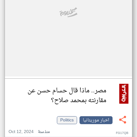
مصر.. ماذا قال حسام حسن عن
مقارنته بمحمد صلاح؟
اخبار موريتانيا
Politics
Oct 12, 2024
منذ سنة
FG17QB