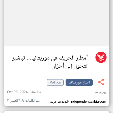
أمطار الخريف في موريتانيا... تباشير
تتحول إلى أحزان
اخبار موريتانيا
Politics
Oct 03, 2024
منذ سنة
WH28AH
عدد الكلمات: ٦١٩ الصور: ٢
•
independentarabia.com
اندبندنت عربية