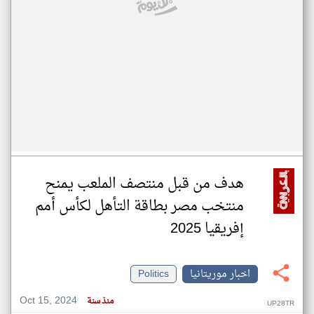
هدف من قبل منتصف الملعب يمنح
منتخب مصر بطاقة التأهل لكأس أمم
إفريقيا 2025
اخبار موريتانيا
Politics
Oct 15, 2024
منذ سنة
UP28TR