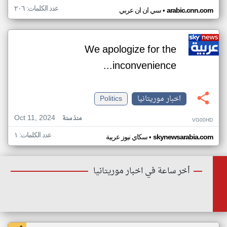
عدد الكلمات: ٢٠٦
•
arabic.cnn.com
سي ان ان عربي
We apologize for the
inconvenience...
اخبار موريتانيا
Politics
Oct 11, 2024
منذ سنة
VG00HD
عدد الكلمات: ١
•
skynewsarabia.com
سكاي نيوز عربية
أخر ساعة في اخبار موريتانيا