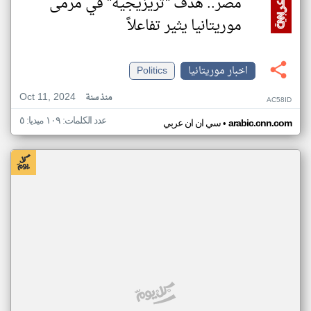
مصر.. هدف "تريزيجيه" في مرمى
موريتانيا يثير تفاعلاً
اخبار موريتانيا
Politics
Oct 11, 2024
منذ سنة
AC58ID
عدد الكلمات: ١٠٩ ميديا: ٥
•
arabic.cnn.com
سي ان ان عربي