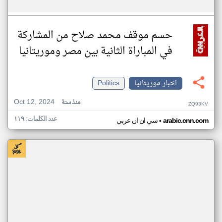
حسم موقف محمد صلاح من المشاركة
في المباراة الثانية بين مصر وموريتانيا
اخبار موريتانيا
Politics
Oct 12, 2024
منذ سنة
ZQ93KV
عدد الكلمات: ١١٩
•
arabic.cnn.com
سي ان ان عربي