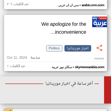
عدد الكلمات: ٢٠٦
•
arabic.cnn.com
سي ان ان عربي
We apologize for the
inconvenience...
اخبار موريتانيا
Politics
Oct 11, 2024
منذ سنة
VG00HD
عدد الكلمات: ١
•
skynewsarabia.com
سكاي نيوز عربية
أخر ساعة في اخبار موريتانيا