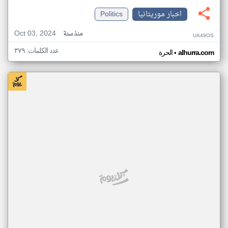
اخبار موريتانيا
Politics
Oct 03, 2024
منذ سنة
UA49OS
عدد الكلمات: ٣٧٩
•
alhurra.com
الحرة