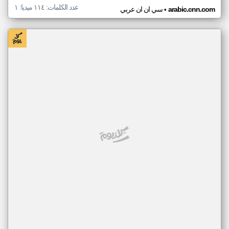
عدد الكلمات: ١١٤ ميديا: ١
•
arabic.cnn.com
سي ان ان عربي