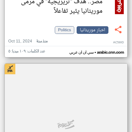
مصر.. هدف "تريزيجيه" في مرمى
موريتانيا يثير تفاعلاً
اخبار موريتانيا
Politics
Oct 11, 2024
منذ سنة
AC58ID
عدد الكلمات: ١٠٩ ميديا: ٥
•
arabic.cnn.com
سي ان ان عربي