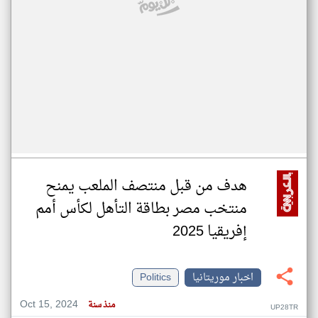
هدف من قبل منتصف الملعب يمنح
منتخب مصر بطاقة التأهل لكأس أمم
إفريقيا 2025
اخبار موريتانيا
Politics
Oct 15, 2024
منذ سنة
UP28TR