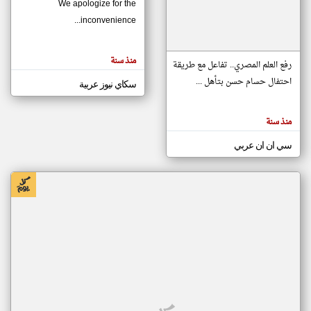
We apologize for the
inconvenience...
klyoum.com
تغيير الدولة
منذ سنة
تعبر
رفع العلم المصري.. تفاعل مع طريقة
مصادر الأخبار من موريتانيا
المقالات
الموجوده
احتفال حسام حسن بتأهل ...
سكاي نيوز عربية
اخبار موريتانيا على مدار الساعة
هنا عن
وجهة
نظر
أهم اخبار موريتانيا العاجلة والمباشرة
كاتبيها.
منذ سنة
سي ان ان عربي