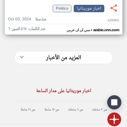
اخبار موريتانيا
Politics
Oct 03, 2024
منذ سنة
AZ95RO
عدد الكلمات: ٥٦٧ الصور: ٦
•
arabic.cnn.com
سي ان ان عربي
المزيد من الأخبار
اخبار موريتانيا على مدار الساعة
من ٣ ساعات
من ٦ ساعات
من ١٢ ساعة
من ١٦ ساعة