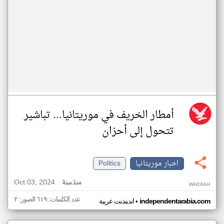
أمطار الخريف في موريتانيا... تباشير
تتحول إلى أحزان
اخبار موريتانيا
Politics
Oct 03, 2024
منذ سنة
WH28AH
عدد الكلمات: ٦١٩ الصور: ٢
•
independentarabia.com
اندبندنت عربية