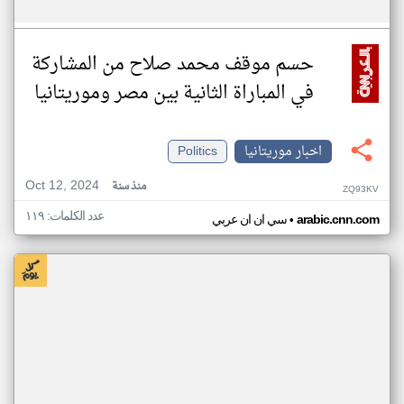
حسم موقف محمد صلاح من المشاركة
في المباراة الثانية بين مصر وموريتانيا
اخبار موريتانيا
Politics
Oct 12, 2024
منذ سنة
ZQ93KV
عدد الكلمات: ١١٩
•
arabic.cnn.com
سي ان ان عربي