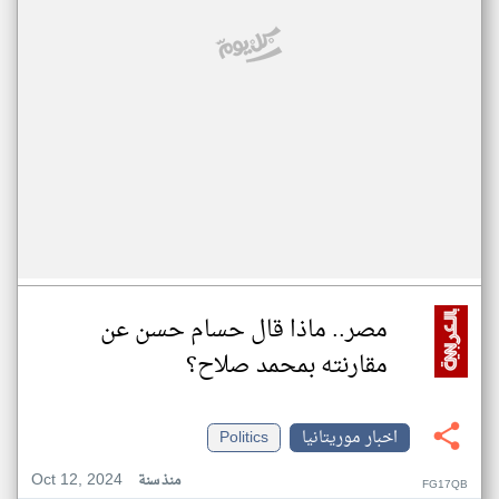
مصر.. ماذا قال حسام حسن عن
مقارنته بمحمد صلاح؟
اخبار موريتانيا
Politics
Oct 12, 2024
منذ سنة
FG17QB