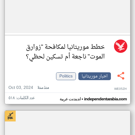
خطط موريتانيا لمكافحة "زوارق
الموت" ناجعة أم تسكين لحظي؟
اخبار موريتانيا
Politics
Oct 03, 2024
منذ سنة
WE05ZH
عدد الكلمات: ٥١٨
•
independentarabia.com
اندبندنت عربية