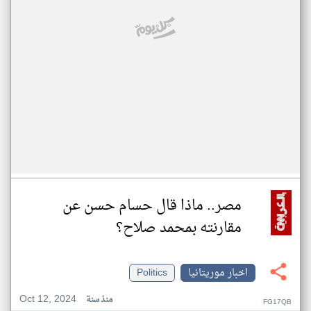
مصر.. ماذا قال حسام حسن عن
مقارنته بمحمد صلاح؟
اخبار موريتانيا
Politics
Oct 12, 2024
منذ سنة
FG17QB