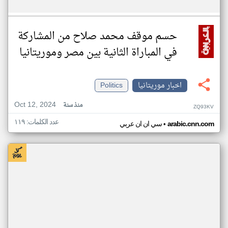
حسم موقف محمد صلاح من المشاركة
في المباراة الثانية بين مصر وموريتانيا
اخبار موريتانيا
Politics
Oct 12, 2024
منذ سنة
ZQ93KV
عدد الكلمات: ١١٩
•
arabic.cnn.com
سي ان ان عربي