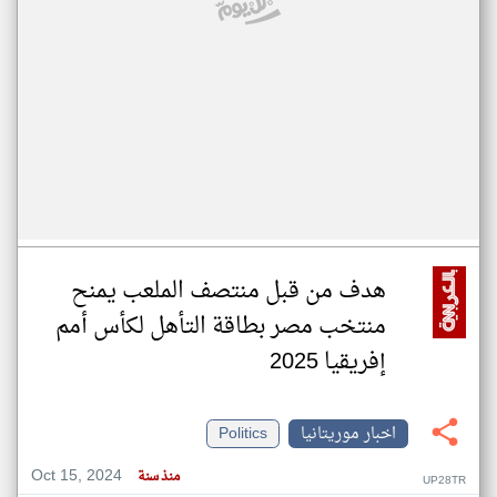
هدف من قبل منتصف الملعب يمنح
منتخب مصر بطاقة التأهل لكأس أمم
إفريقيا 2025
اخبار موريتانيا
Politics
Oct 15, 2024
منذ سنة
UP28TR