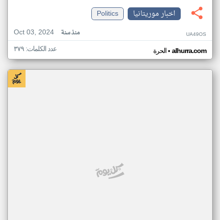
اخبار موريتانيا
Politics
Oct 03, 2024
منذ سنة
UA49OS
عدد الكلمات: ٣٧٩
•
alhurra.com
الحرة