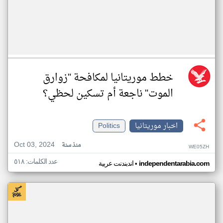
خطط موريتانيا لمكافحة "زوارق
الموت" ناجعة أم تسكين لحظي؟
اخبار موريتانيا
Politics
Oct 03, 2024
منذ سنة
WE05ZH
عدد الكلمات: ٥١٨
•
independentarabia.com
اندبندنت عربية