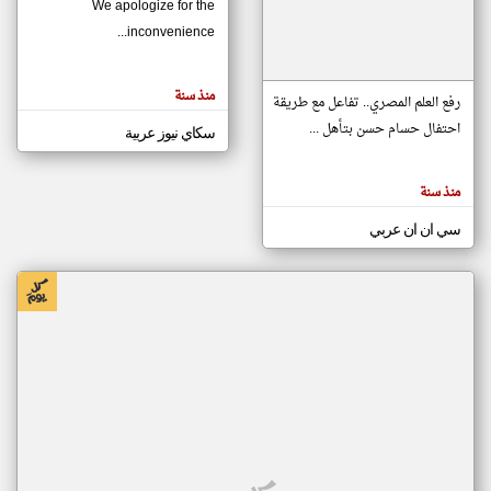
We apologize for the
inconvenience...
klyoum.com
تغيير الدولة
منذ سنة
تعبر
رفع العلم المصري.. تفاعل مع طريقة
مصادر الأخبار من موريتانيا
المقالات
الموجوده
احتفال حسام حسن بتأهل ...
سكاي نيوز عربية
اخبار موريتانيا على مدار الساعة
هنا عن
وجهة
نظر
أهم اخبار موريتانيا العاجلة والمباشرة
كاتبيها.
منذ سنة
سي ان ان عربي