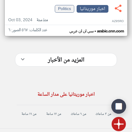
اخبار موريتانيا
Politics
Oct 03, 2024
منذ سنة
AZ95RO
عدد الكلمات: ٥٦٧ الصور: ٦
•
arabic.cnn.com
سي ان ان عربي
المزيد من الأخبار
اخبار موريتانيا على مدار الساعة
من ٣ ساعات
من ٦ ساعات
من ١٢ ساعة
من ١٦ ساعة