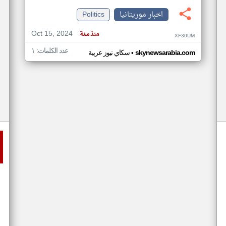
اخبار موريتانيا
Politics
Oct 15, 2024
منذ سنة
XF30UM
عدد الكلمات: ١
•
skynewsarabia.com
سكاي نيوز عربية