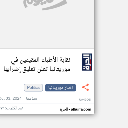
نقابة الأطباء المقيمين في
موريتانيا تعلن تعليق إضرابها
اخبار موريتانيا
Politics
Oct 03, 2024
منذ سنة
UA49OS
عدد الكلمات: ٣٧٩
•
alhurra.com
الحرة