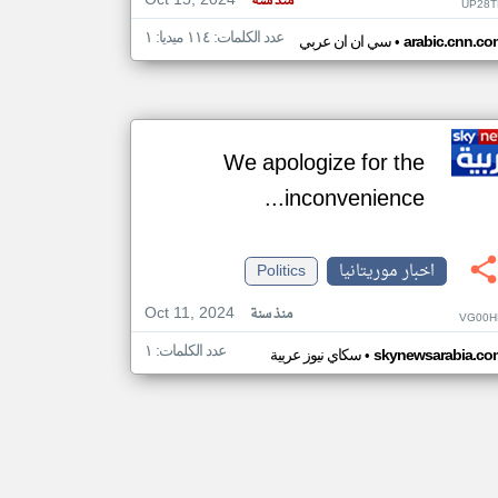
Oct 15, 2024
منذ سنة
UP28T
عدد الكلمات: ١١٤ ميديا: ١
•
arabic.cnn.co
سي ان ان عربي
We apologize for the
inconvenience...
اخبار موريتانيا
Politics
Oct 11, 2024
منذ سنة
VG00H
عدد الكلمات: ١
•
skynewsarabia.co
سكاي نيوز عربية