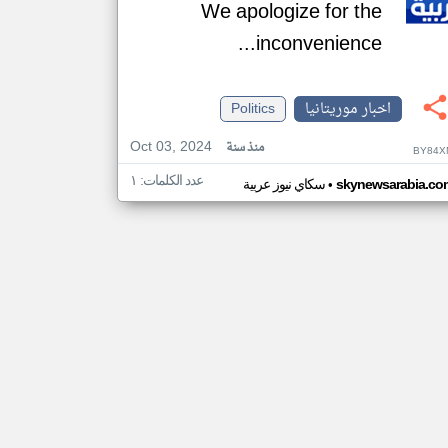
We apologize for the
inconvenience...
اخبار موريتانيا
Politics
Oct 03, 2024
منذ سنة
BY84X
عدد الكلمات: ١
•
skynewsarabia.co
سكاي نيوز عربية