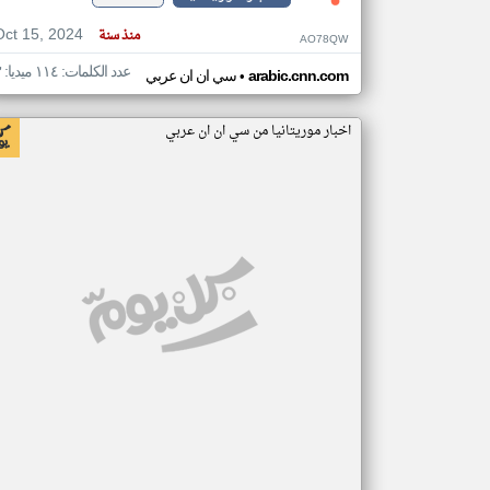
Oct 15, 2024
منذ سنة
AO78QW
عدد الكلمات: ١١٤ ميديا: ٣
•
arabic.cnn.com
سي ان ان عربي
اخبار موريتانيا من سي ان ان عربي