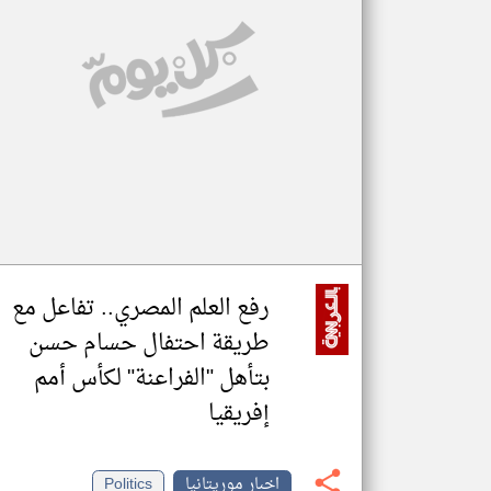
تعبر
المقالات
الموجوده
هنا عن
وجهة
نظر
كاتبيها.
رفع العلم المصري.. تفاعل مع
طريقة احتفال حسام حسن
بتأهل "الفراعنة" لكأس أمم
إفريقيا
اخبار موريتانيا
Politics