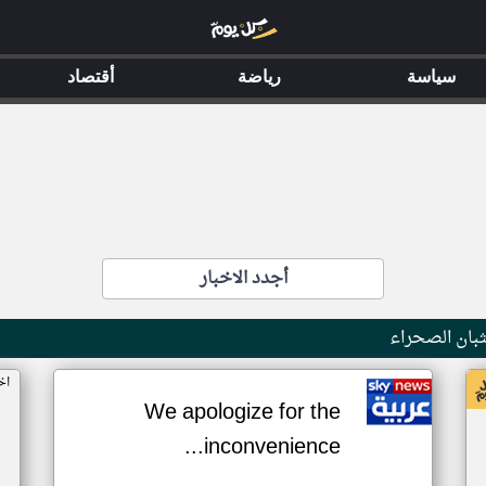
سياسة
رياضة
أقتصاد
أجدد الاخبار
بان الصحراء
اخ
We apologize for the
inconvenience...