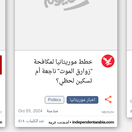
خطط موريتانيا لمكافحة
"زوارق الموت" ناجعة أم
تسكين لحظي؟
اخبار موريتانيا
Politics
Oct 03, 2024
منذ سنة
O
WE05ZH
عدد الكلمات: ٥١٨
•
independentarabia.com
اندبندنت عربية
m