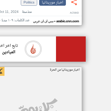
اخبار موريتانيا
Politics
Oct 11, 2024
منذ سنة
AC58ID
عدد الكلمات: ١٠٩ ميديا: ٥
•
arabic.cnn.com
سي ان ان عربي
تابع اخر اخب
الميادين
اخبار موريتانيا من الحرة