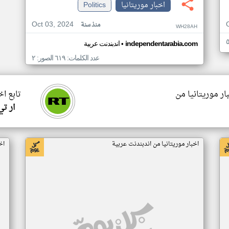
اخبار موريتانيا
Politics
Oct 03, 2024
منذ سنة
WH28AH
•
independentarabia.com
اندبندنت عربية
عدد الكلمات: ٦١٩ الصور: ٢
ار موريتانيا من
تابع اخ
ار ت
اخبار موريتانيا من اندبندنت عربية
اخ