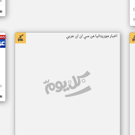
R
m
اخبار موريتانيا من سي ان ان عربي
D
m