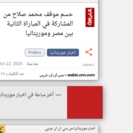
حسم موقف محمد صلاح من
المشاركة في المباراة الثانية
بين مصر وموريتانيا
اخبار موريتانيا
Politics
Oct 12, 2024
منذ سنة
ZQ93KV
عدد الكلمات: ١١٩
•
arabic.cnn.com
سي ان ان عربي
أخر ساعة في اخبار موريتاني
اخبار موريتانيا من سي ان ان عربي