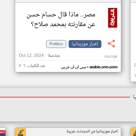
مصر.. ماذا قال حسام حسن
عن مقارنته بمحمد صلاح؟
اخبار موريتانيا
Politics
Oct 12, 2024
منذ سنة
FG17QB
عدد الكلمات: ٢٠٦
•
arabic.cnn.com
سي ان ان عربي
ا
اخبار موريتانيا من اندبندنت عربية