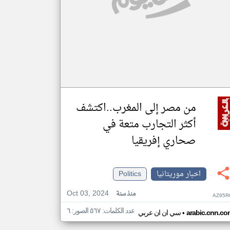
من مصر إلى المغرب..اكتشف
أكثر التجارب متعة في
صحاري إفريقيا
اخبار موريتانيا
Politics
Oct 03, 2024
منذ سنة
AZ95R
عدد الكلمات: ٥٦٧ الصور: ٦
•
arabic.cnn.co
سي ان ان عربي