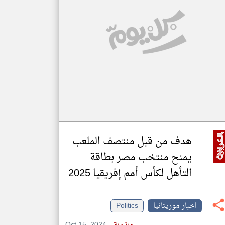
klyoum.com
تغيير الدولة
مصادر الأخبار من موريتانيا
اخبار موريتانيا على مدار الساعة
أهم اخبار موريتانيا العاجلة والمباشرة
هدف من قبل منتصف الملعب
يمنح منتخب مصر بطاقة
التأهل لكأس أمم إفريقيا 2025
اخبار موريتانيا
Politics