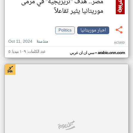
مصر.. هدف "تريزيجيه" في مرمى
موريتانيا يثير تفاعلاً
اخبار موريتانيا
Politics
Oct 11, 2024
منذ سنة
AC58ID
عدد الكلمات: ١٠٩ ميديا: ٥
•
arabic.cnn.com
سي ان ان عربي