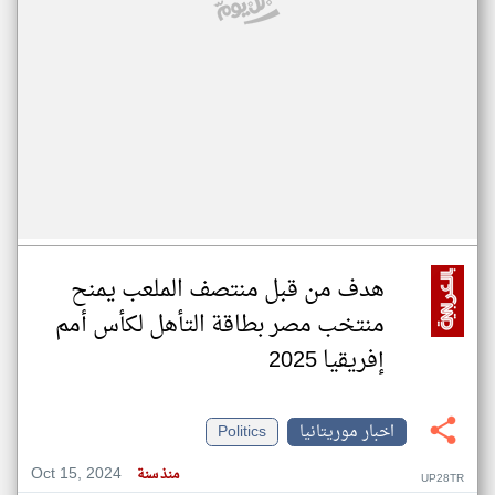
هدف من قبل منتصف الملعب يمنح
منتخب مصر بطاقة التأهل لكأس أمم
إفريقيا 2025
اخبار موريتانيا
Politics
Oct 15, 2024
منذ سنة
UP28TR