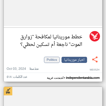
خطط موريتانيا لمكافحة "زوارق
الموت" ناجعة أم تسكين لحظي؟
اخبار موريتانيا
Politics
Oct 03, 2024
منذ سنة
WE05ZH
عدد الكلمات: ٥١٨
•
independentarabia.com
اندبندنت عربية