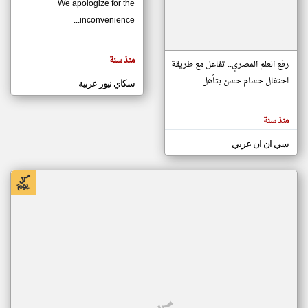
We apologize for the
inconvenience...
klyoum.com
تغيير الدولة
منذ سنة
تعبر
رفع العلم المصري.. تفاعل مع طريقة
مصادر الأخبار من موريتانيا
المقالات
الموجوده
احتفال حسام حسن بتأهل ...
سكاي نيوز عربية
اخبار موريتانيا على مدار الساعة
هنا عن
وجهة
نظر
أهم اخبار موريتانيا العاجلة والمباشرة
كاتبيها.
منذ سنة
سي ان ان عربي