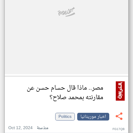
مصر.. ماذا قال حسام حسن عن
مقارنته بمحمد صلاح؟
اخبار موريتانيا
Politics
Oct 12, 2024
منذ سنة
FG17QB