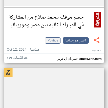
حسم موقف محمد صلاح من المشاركة
في المباراة الثانية بين مصر وموريتانيا
اخبار موريتانيا
Politics
Oct 12, 2024
منذ سنة
ZQ93KV
عدد الكلمات: ١١٩
•
arabic.cnn.com
سي ان ان عربي