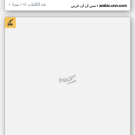
عدد الكلمات: ١١٤ ميديا: ١
•
arabic.cnn.com
سي ان ان عربي