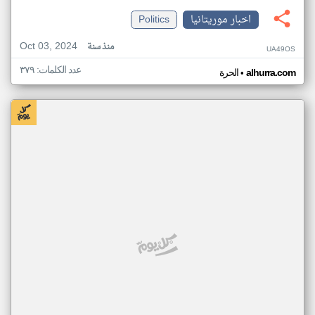
اخبار موريتانيا
Politics
Oct 03, 2024
منذ سنة
UA49OS
عدد الكلمات: ٣٧٩
•
alhurra.com
الحرة