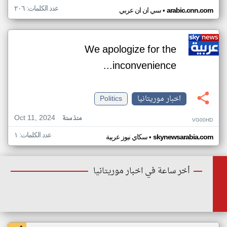
عدد الكلمات: ٢٠٦
•
arabic.cnn.com
سي ان ان عربي
We apologize for the
inconvenience...
اخبار موريتانيا
Politics
Oct 11, 2024
منذ سنة
VG00HD
عدد الكلمات: ١
•
skynewsarabia.com
سكاي نيوز عربية
أخر ساعة في اخبار موريتانيا