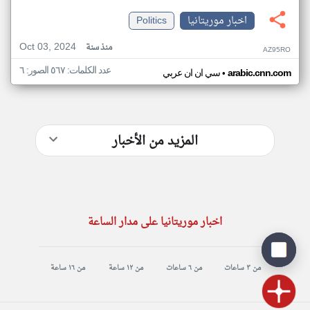
اخبار موريتانيا
Politics
Oct 03, 2024
منذ سنة
AZ95RO
عدد الكلمات: ٥٦٧ الصور: ٦
•
arabic.cnn.com
سي ان ان عربي
المزيد من الأخبار
اخبار موريتانيا على مدار الساعة
من ٣ ساعات
من ٦ ساعات
من ١٢ ساعة
من ١٦ ساعة