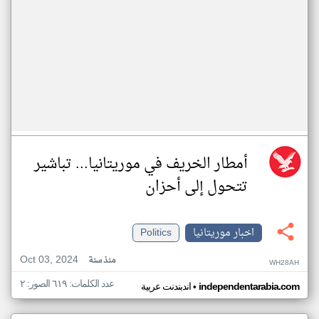
أمطار الخريف في موريتانيا... تباشير
تتحول إلى أحزان
اخبار موريتانيا
Politics
Oct 03, 2024
منذ سنة
WH28AH
عدد الكلمات: ٦١٩ الصور: ٢
•
independentarabia.com
اندبندنت عربية