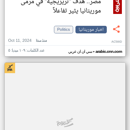
مصر.. هدف "تريزيجيه" في مرمى
موريتانيا يثير تفاعلاً
اخبار موريتانيا
Politics
Oct 11, 2024
منذ سنة
AC58ID
عدد الكلمات: ١٠٩ ميديا: ٥
•
arabic.cnn.com
سي ان ان عربي