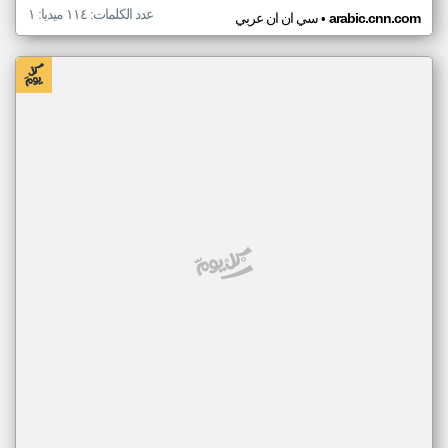
عدد الكلمات: ١١٤ ميديا: ١
•
arabic.cnn.com
سي ان ان عربي