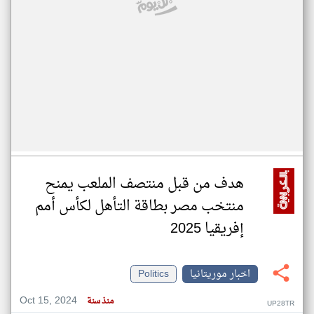
هدف من قبل منتصف الملعب يمنح
منتخب مصر بطاقة التأهل لكأس أمم
إفريقيا 2025
اخبار موريتانيا
Politics
Oct 15, 2024
منذ سنة
UP28TR