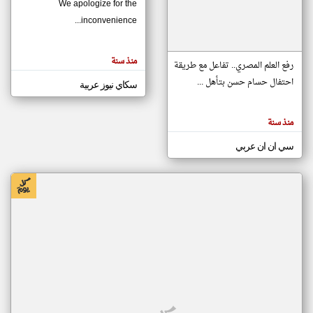
We apologize for the
inconvenience...
klyoum.com
تغيير الدولة
منذ سنة
تعبر
رفع العلم المصري.. تفاعل مع طريقة
مصادر الأخبار من موريتانيا
المقالات
الموجوده
احتفال حسام حسن بتأهل ...
سكاي نيوز عربية
اخبار موريتانيا على مدار الساعة
هنا عن
وجهة
نظر
أهم اخبار موريتانيا العاجلة والمباشرة
كاتبيها.
منذ سنة
سي ان ان عربي