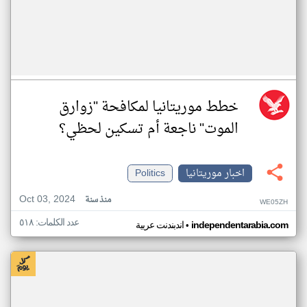
خطط موريتانيا لمكافحة "زوارق
الموت" ناجعة أم تسكين لحظي؟
اخبار موريتانيا
Politics
Oct 03, 2024
منذ سنة
WE05ZH
عدد الكلمات: ٥١٨
•
independentarabia.com
اندبندنت عربية