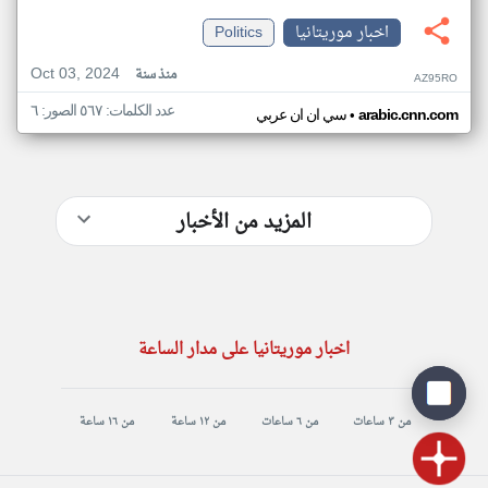
اخبار موريتانيا
Politics
Oct 03, 2024
منذ سنة
AZ95RO
عدد الكلمات: ٥٦٧ الصور: ٦
•
arabic.cnn.com
سي ان ان عربي
المزيد من الأخبار
اخبار موريتانيا على مدار الساعة
من ٣ ساعات
من ٦ ساعات
من ١٢ ساعة
من ١٦ ساعة