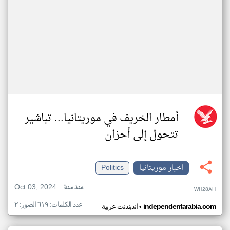
أمطار الخريف في موريتانيا... تباشير
تتحول إلى أحزان
اخبار موريتانيا
Politics
Oct 03, 2024
منذ سنة
WH28AH
عدد الكلمات: ٦١٩ الصور: ٢
•
independentarabia.com
اندبندنت عربية