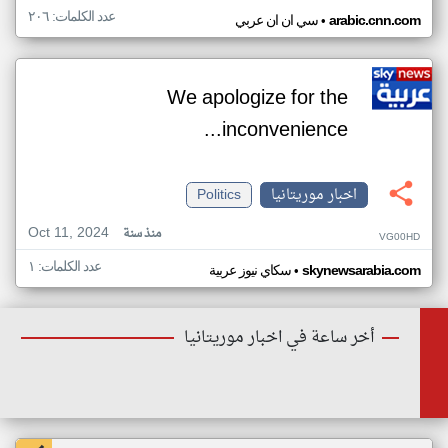
عدد الكلمات: ٢٠٦
•
arabic.cnn.com
سي ان ان عربي
We apologize for the
inconvenience...
اخبار موريتانيا
Politics
Oct 11, 2024
منذ سنة
VG00HD
عدد الكلمات: ١
•
skynewsarabia.com
سكاي نيوز عربية
أخر ساعة في اخبار موريتانيا