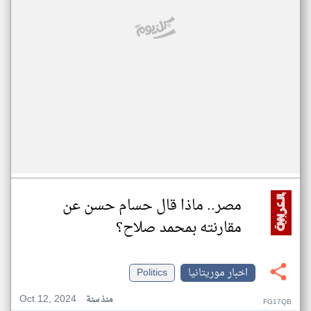
مصر.. ماذا قال حسام حسن عن
مقارنته بمحمد صلاح؟
اخبار موريتانيا
Politics
Oct 12, 2024
منذ سنة
FG17QB