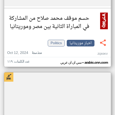
حسم موقف محمد صلاح من المشاركة
في المباراة الثانية بين مصر وموريتانيا
اخبار موريتانيا
Politics
Oct 12, 2024
منذ سنة
ZQ93KV
عدد الكلمات: ١١٩
•
arabic.cnn.com
سي ان ان عربي