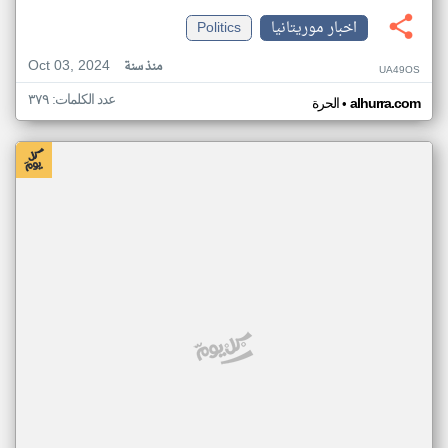
اخبار موريتانيا
Politics
Oct 03, 2024
منذ سنة
UA49OS
عدد الكلمات: ٣٧٩
•
alhurra.com
الحرة