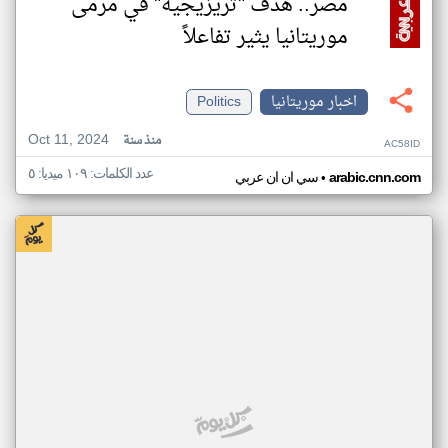
مصر.. هدف "تريزيجيه" في مرمى
موريتانيا يثير تفاعلاً
اخبار موريتانيا
Politics
Oct 11, 2024
منذ سنة
AC58ID
عدد الكلمات: ١٠٩ ميديا: ٥
•
arabic.cnn.com
سي ان ان عربي