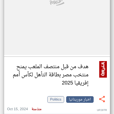
هدف من قبل منتصف الملعب يمنح
منتخب مصر بطاقة التأهل لكأس أمم
إفريقيا 2025
اخبار موريتانيا
Politics
Oct 15, 2024
منذ سنة
UP28TR