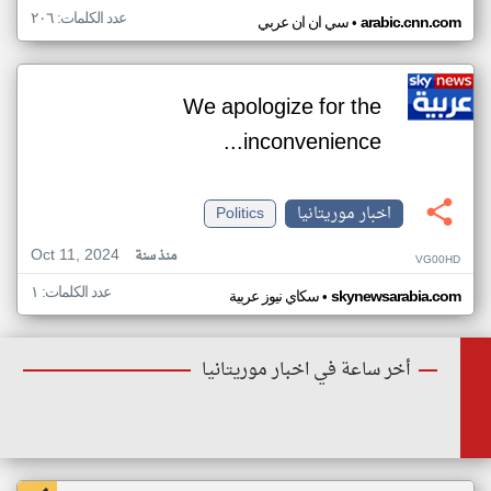
عدد الكلمات: ٢٠٦
•
arabic.cnn.com
سي ان ان عربي
We apologize for the
inconvenience...
اخبار موريتانيا
Politics
Oct 11, 2024
منذ سنة
VG00HD
عدد الكلمات: ١
•
skynewsarabia.com
سكاي نيوز عربية
أخر ساعة في اخبار موريتانيا