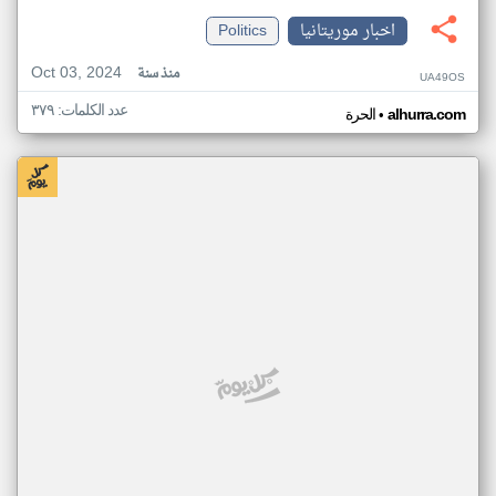
اخبار موريتانيا
Politics
Oct 03, 2024
منذ سنة
UA49OS
عدد الكلمات: ٣٧٩
•
alhurra.com
الحرة