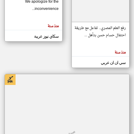
We apologize for the
inconvenience...
klyoum.com
تغيير الدولة
منذ سنة
تعبر
رفع العلم المصري.. تفاعل مع طريقة
مصادر الأخبار من موريتانيا
المقالات
الموجوده
احتفال حسام حسن بتأهل ...
سكاي نيوز عربية
اخبار موريتانيا على مدار الساعة
هنا عن
وجهة
نظر
أهم اخبار موريتانيا العاجلة والمباشرة
كاتبيها.
منذ سنة
سي ان ان عربي