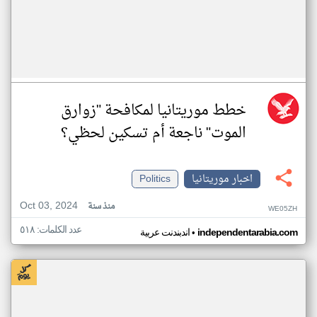
خطط موريتانيا لمكافحة "زوارق
الموت" ناجعة أم تسكين لحظي؟
اخبار موريتانيا
Politics
Oct 03, 2024
منذ سنة
WE05ZH
عدد الكلمات: ٥١٨
•
independentarabia.com
اندبندنت عربية