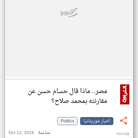
مصر.. ماذا قال حسام حسن عن
مقارنته بمحمد صلاح؟
اخبار موريتانيا
Politics
Oct 12, 2024
منذ سنة
FG17QB