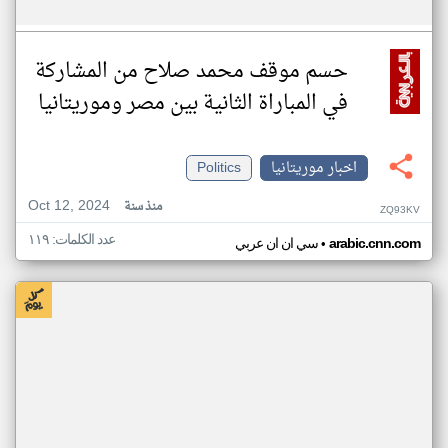
حسم موقف محمد صلاح من المشاركة
في المباراة الثانية بين مصر وموريتانيا
اخبار موريتانيا
Politics
Oct 12, 2024
منذ سنة
ZQ93KV
عدد الكلمات: ١١٩
•
arabic.cnn.com
سي ان ان عربي