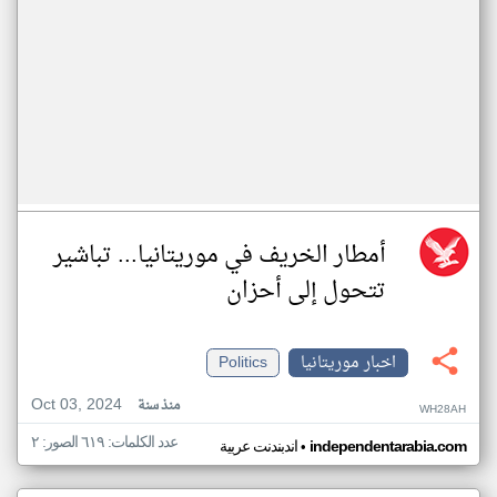
أمطار الخريف في موريتانيا... تباشير
تتحول إلى أحزان
اخبار موريتانيا
Politics
Oct 03, 2024
منذ سنة
WH28AH
عدد الكلمات: ٦١٩ الصور: ٢
•
independentarabia.com
اندبندنت عربية