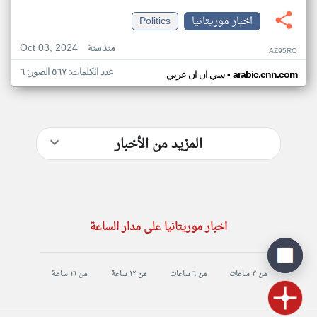
اخبار موريتانيا
Politics
Oct 03, 2024
منذ سنة
AZ95RO
عدد الكلمات: ٥٦٧ الصور: ٦
•
arabic.cnn.com
سي ان ان عربي
المزيد من الأخبار
اخبار موريتانيا على مدار الساعة
من ٣ ساعات
من ٦ ساعات
من ١٢ ساعة
من ١٦ ساعة