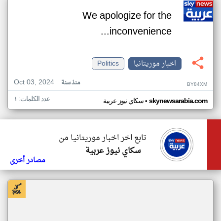
We apologize for the
inconvenience...
اخبار موريتانيا
Politics
Oct 03, 2024
منذ سنة
BY84XM
عدد الكلمات: ١
•
skynewsarabia.com
سكاي نيوز عربية
تابع اخر اخبار موريتانيا من
سكاي نيوز عربية
مصادر أخرى