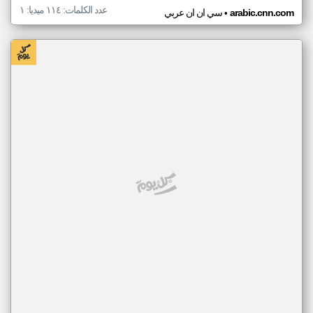
عدد الكلمات: ١١٤ ميديا: ١
•
arabic.cnn.com
سي ان ان عربي