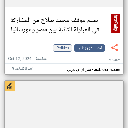
حسم موقف محمد صلاح من المشاركة
في المباراة الثانية بين مصر وموريتانيا
اخبار موريتانيا
Politics
Oct 12, 2024
منذ سنة
ZQ93KV
عدد الكلمات: ١١٩
•
arabic.cnn.com
سي ان ان عربي