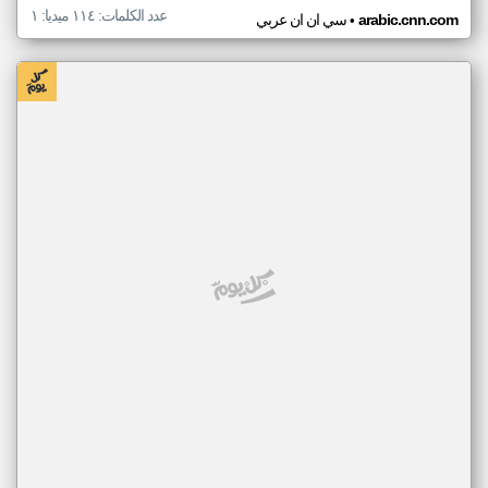
عدد الكلمات: ١١٤ ميديا: ١
•
arabic.cnn.com
سي ان ان عربي