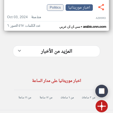
اخبار موريتانيا
Politics
Oct 03, 2024
منذ سنة
AZ95RO
عدد الكلمات: ٥٦٧ الصور: ٦
•
arabic.cnn.com
سي ان ان عربي
المزيد من الأخبار
اخبار موريتانيا على مدار الساعة
من ٣ ساعات
من ٦ ساعات
من ١٢ ساعة
من ١٦ ساعة