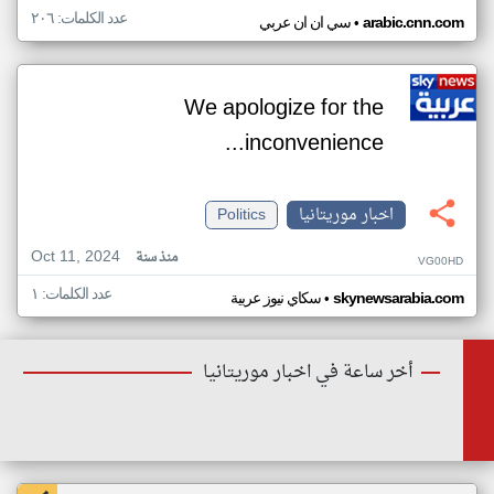
عدد الكلمات: ٢٠٦
•
arabic.cnn.com
سي ان ان عربي
We apologize for the
inconvenience...
اخبار موريتانيا
Politics
Oct 11, 2024
منذ سنة
VG00HD
عدد الكلمات: ١
•
skynewsarabia.com
سكاي نيوز عربية
أخر ساعة في اخبار موريتانيا