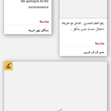
We apologize for the
inconvenience...
klyoum.com
تغيير الدولة
منذ سنة
تعبر
رفع العلم المصري.. تفاعل مع طريقة
مصادر الأخبار من موريتانيا
المقالات
الموجوده
احتفال حسام حسن بتأهل ...
سكاي نيوز عربية
اخبار موريتانيا على مدار الساعة
هنا عن
وجهة
نظر
أهم اخبار موريتانيا العاجلة والمباشرة
كاتبيها.
منذ سنة
سي ان ان عربي