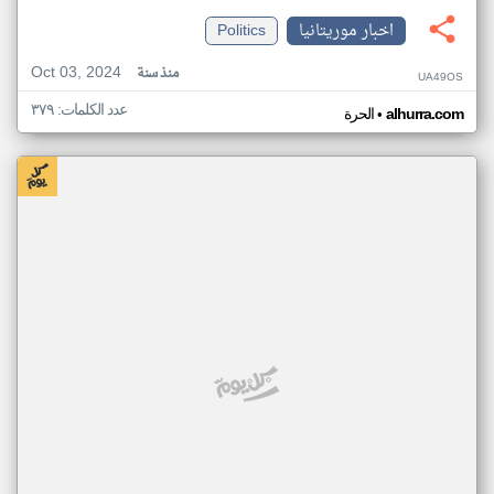
اخبار موريتانيا
Politics
Oct 03, 2024
منذ سنة
UA49OS
عدد الكلمات: ٣٧٩
•
alhurra.com
الحرة