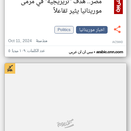
مصر.. هدف "تريزيجيه" في مرمى
موريتانيا يثير تفاعلاً
اخبار موريتانيا
Politics
Oct 11, 2024
منذ سنة
AC58ID
عدد الكلمات: ١٠٩ ميديا: ٥
•
arabic.cnn.com
سي ان ان عربي