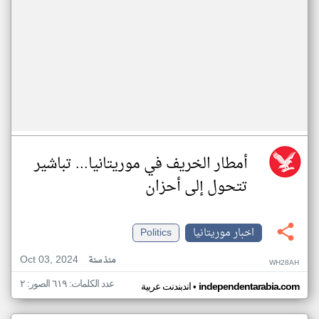
أمطار الخريف في موريتانيا... تباشير
تتحول إلى أحزان
اخبار موريتانيا
Politics
Oct 03, 2024
منذ سنة
WH28AH
عدد الكلمات: ٦١٩ الصور: ٢
•
independentarabia.com
اندبندنت عربية