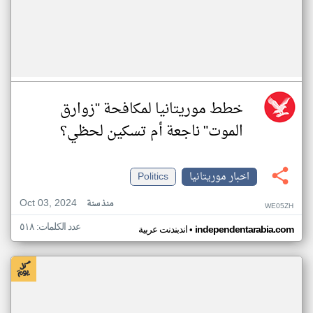
خطط موريتانيا لمكافحة "زوارق
الموت" ناجعة أم تسكين لحظي؟
اخبار موريتانيا
Politics
Oct 03, 2024
منذ سنة
WE05ZH
عدد الكلمات: ٥١٨
•
independentarabia.com
اندبندنت عربية