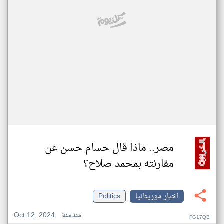
مصر.. ماذا قال حسام حسن عن
مقارنته بمحمد صلاح؟
اخبار موريتانيا
Politics
Oct 12, 2024
منذ سنة
FG17QB