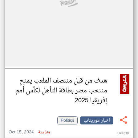
هدف من قبل منتصف الملعب يمنح
منتخب مصر بطاقة التأهل لكأس أمم
إفريقيا 2025
اخبار موريتانيا
Politics
Oct 15, 2024
منذ سنة
UP28TR