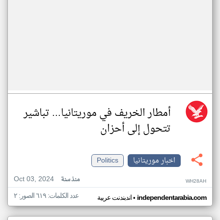
أمطار الخريف في موريتانيا... تباشير
تتحول إلى أحزان
اخبار موريتانيا
Politics
Oct 03, 2024
منذ سنة
WH28AH
عدد الكلمات: ٦١٩ الصور: ٢
•
independentarabia.com
اندبندنت عربية