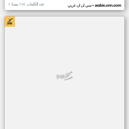
عدد الكلمات: ١١٤ ميديا: ١
•
arabic.cnn.com
سي ان ان عربي