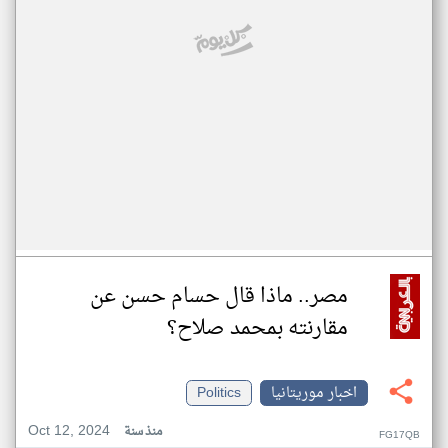
مصر.. ماذا قال حسام حسن عن
مقارنته بمحمد صلاح؟
اخبار موريتانيا
Politics
Oct 12, 2024
منذ سنة
FG17QB