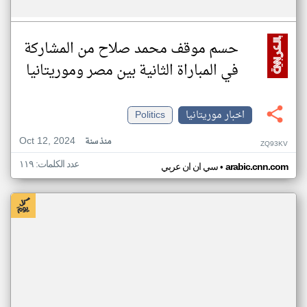
حسم موقف محمد صلاح من المشاركة
في المباراة الثانية بين مصر وموريتانيا
اخبار موريتانيا
Politics
Oct 12, 2024
منذ سنة
ZQ93KV
عدد الكلمات: ١١٩
•
arabic.cnn.com
سي ان ان عربي