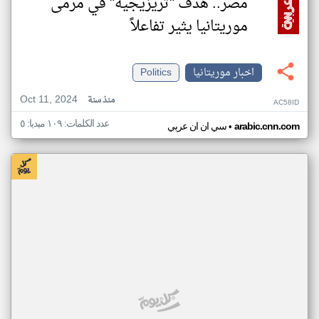
مصر.. هدف "تريزيجيه" في مرمى
موريتانيا يثير تفاعلاً
اخبار موريتانيا
Politics
Oct 11, 2024
منذ سنة
AC58ID
عدد الكلمات: ١٠٩ ميديا: ٥
•
arabic.cnn.com
سي ان ان عربي