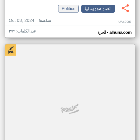
اخبار موريتانيا
Politics
Oct 03, 2024
منذ سنة
UA49OS
عدد الكلمات: ٣٧٩
•
alhurra.com
الحرة