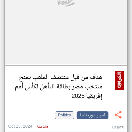
هدف من قبل منتصف الملعب يمنح
منتخب مصر بطاقة التأهل لكأس أمم
إفريقيا 2025
اخبار موريتانيا
Politics
Oct 15, 2024
منذ سنة
UP28TR