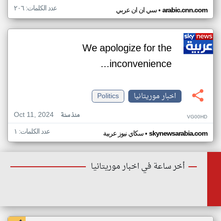
عدد الكلمات: ٢٠٦
•
arabic.cnn.com
سي ان ان عربي
We apologize for the
inconvenience...
اخبار موريتانيا
Politics
Oct 11, 2024
منذ سنة
VG00HD
عدد الكلمات: ١
•
skynewsarabia.com
سكاي نيوز عربية
أخر ساعة في اخبار موريتانيا