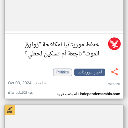
خطط موريتانيا لمكافحة "زوارق
الموت" ناجعة أم تسكين لحظي؟
اخبار موريتانيا
Politics
Oct 03, 2024
منذ سنة
WE05ZH
عدد الكلمات: ٥١٨
•
independentarabia.com
اندبندنت عربية