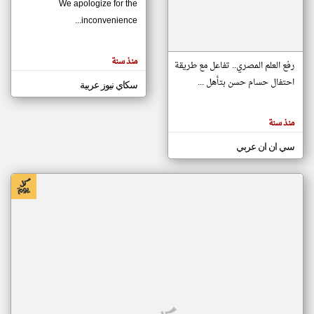
We apologize for the
inconvenience...
klyoum.com
تغيير الدولة
منذ سنة
تعبر
رفع العلم المصري.. تفاعل مع طريقة
مصادر الأخبار من موريتانيا
المقالات
الموجوده
احتفال حسام حسن بتأهل ...
سكاي نيوز عربية
اخبار موريتانيا على مدار الساعة
هنا عن
وجهة
نظر
أهم اخبار موريتانيا العاجلة والمباشرة
كاتبيها.
منذ سنة
سي ان ان عربي