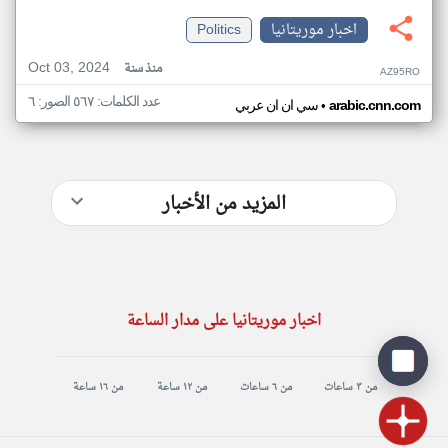
اخبار موريتانيا
Politics
Oct 03, 2024
منذ سنة
AZ95RO
عدد الكلمات: ٥٦٧ الصور: ٦
•
arabic.cnn.com
سي ان ان عربي
المزيد من الأخبار
اخبار موريتانيا على مدار الساعة
من ٣ ساعات
من ٦ ساعات
من ١٢ ساعة
من ١٦ ساعة