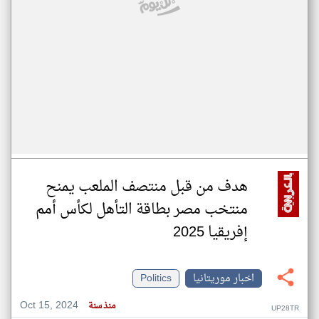
هدف من قبل منتصف الملعب يمنح
منتخب مصر بطاقة التأهل لكأس أمم
إفريقيا 2025
اخبار موريتانيا
Politics
Oct 15, 2024
منذ سنة
UP28TR