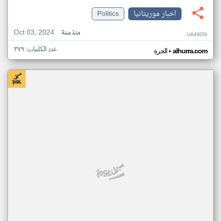
اخبار موريتانيا
Politics
Oct 03, 2024
منذ سنة
UA49OS
عدد الكلمات: ٣٧٩
•
alhurra.com
الحرة