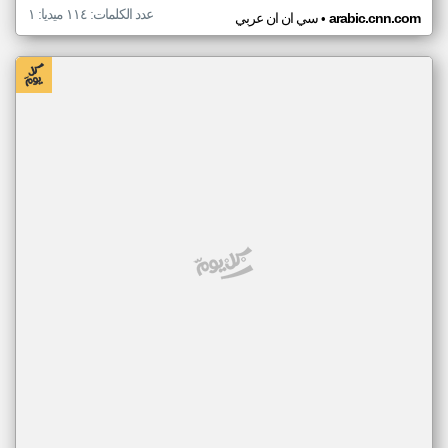
عدد الكلمات: ١١٤ ميديا: ١
•
arabic.cnn.com
سي ان ان عربي