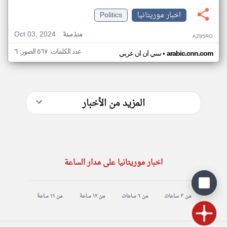
اخبار موريتانيا
Politics
Oct 03, 2024
منذ سنة
AZ95RO
عدد الكلمات: ٥٦٧ الصور: ٦
•
arabic.cnn.com
سي ان ان عربي
المزيد من الأخبار
اخبار موريتانيا على مدار الساعة
من ٣ ساعات
من ٦ ساعات
من ١٢ ساعة
من ١٦ ساعة