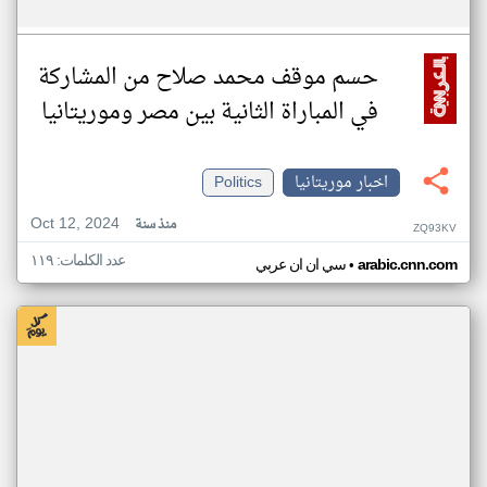
حسم موقف محمد صلاح من المشاركة
في المباراة الثانية بين مصر وموريتانيا
اخبار موريتانيا
Politics
Oct 12, 2024
منذ سنة
ZQ93KV
عدد الكلمات: ١١٩
•
arabic.cnn.com
سي ان ان عربي