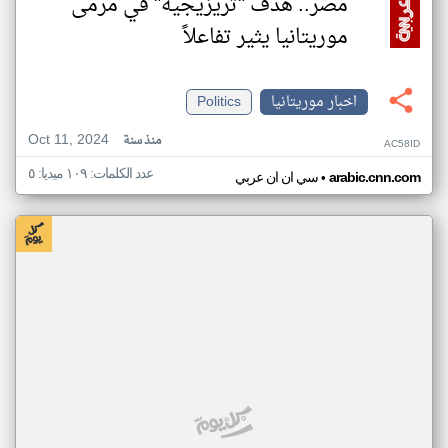
مصر.. هدف "تريزيجيه" في مرمى
موريتانيا يثير تفاعلاً
اخبار موريتانيا
Politics
Oct 11, 2024
منذ سنة
AC58ID
عدد الكلمات: ١٠٩ ميديا: ٥
•
arabic.cnn.com
سي ان ان عربي