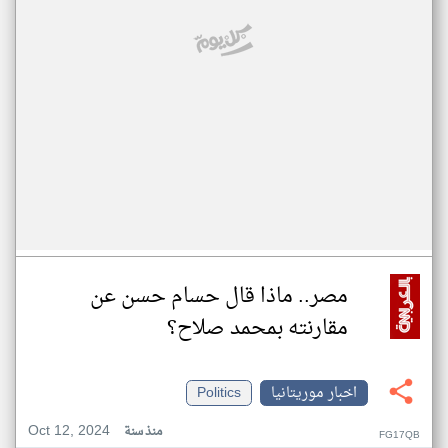
مصر.. ماذا قال حسام حسن عن
مقارنته بمحمد صلاح؟
اخبار موريتانيا
Politics
Oct 12, 2024
منذ سنة
FG17QB