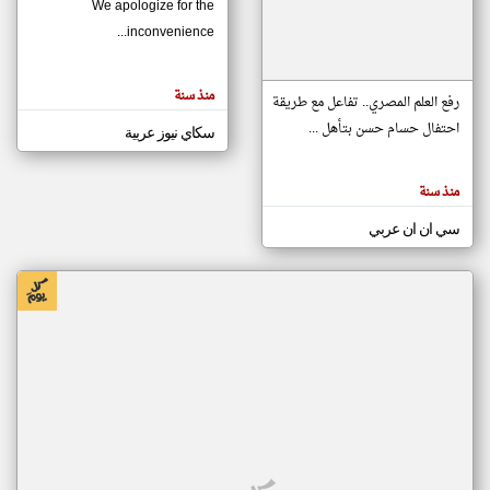
We apologize for the
inconvenience...
klyoum.com
تغيير الدولة
منذ سنة
تعبر
رفع العلم المصري.. تفاعل مع طريقة
مصادر الأخبار من موريتانيا
المقالات
الموجوده
احتفال حسام حسن بتأهل ...
سكاي نيوز عربية
اخبار موريتانيا على مدار الساعة
هنا عن
وجهة
نظر
أهم اخبار موريتانيا العاجلة والمباشرة
كاتبيها.
منذ سنة
سي ان ان عربي