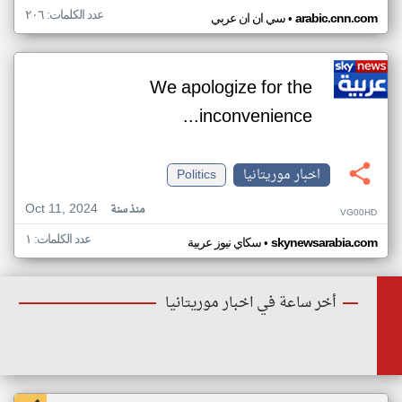
عدد الكلمات: ٢٠٦
•
arabic.cnn.com
سي ان ان عربي
We apologize for the
inconvenience...
اخبار موريتانيا
Politics
Oct 11, 2024
منذ سنة
VG00HD
عدد الكلمات: ١
•
skynewsarabia.com
سكاي نيوز عربية
أخر ساعة في اخبار موريتانيا