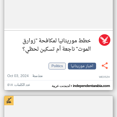
خطط موريتانيا لمكافحة "زوارق
الموت" ناجعة أم تسكين لحظي؟
اخبار موريتانيا
Politics
Oct 03, 2024
منذ سنة
WE05ZH
عدد الكلمات: ٥١٨
•
independentarabia.com
اندبندنت عربية