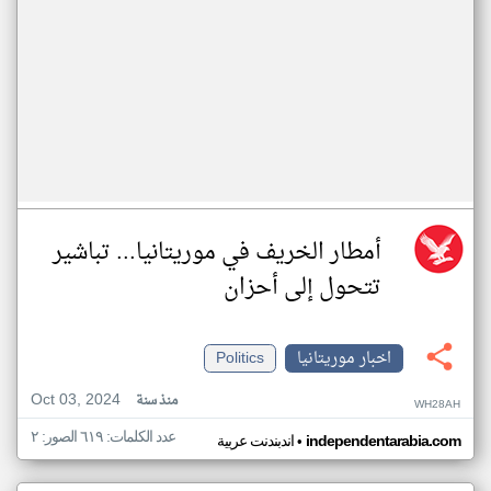
أمطار الخريف في موريتانيا... تباشير
تتحول إلى أحزان
اخبار موريتانيا
Politics
Oct 03, 2024
منذ سنة
WH28AH
عدد الكلمات: ٦١٩ الصور: ٢
•
independentarabia.com
اندبندنت عربية