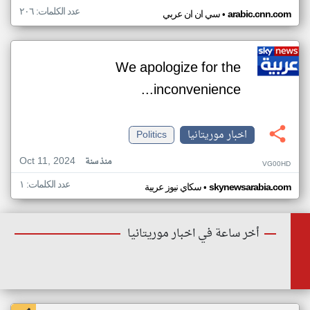
عدد الكلمات: ٢٠٦
•
arabic.cnn.com
سي ان ان عربي
We apologize for the
inconvenience...
اخبار موريتانيا
Politics
Oct 11, 2024
منذ سنة
VG00HD
عدد الكلمات: ١
•
skynewsarabia.com
سكاي نيوز عربية
أخر ساعة في اخبار موريتانيا