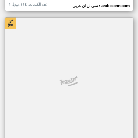
عدد الكلمات: ١١٤ ميديا: ١
•
arabic.cnn.com
سي ان ان عربي