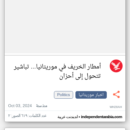
أمطار الخريف في موريتانيا... تباشير
تتحول إلى أحزان
اخبار موريتانيا
Politics
Oct 03, 2024
منذ سنة
WH28AH
عدد الكلمات: ٦١٩ الصور: ٢
•
independentarabia.com
اندبندنت عربية