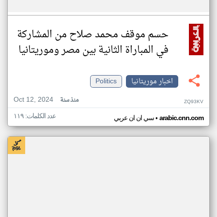
حسم موقف محمد صلاح من المشاركة
في المباراة الثانية بين مصر وموريتانيا
اخبار موريتانيا
Politics
Oct 12, 2024
منذ سنة
ZQ93KV
عدد الكلمات: ١١٩
•
arabic.cnn.com
سي ان ان عربي