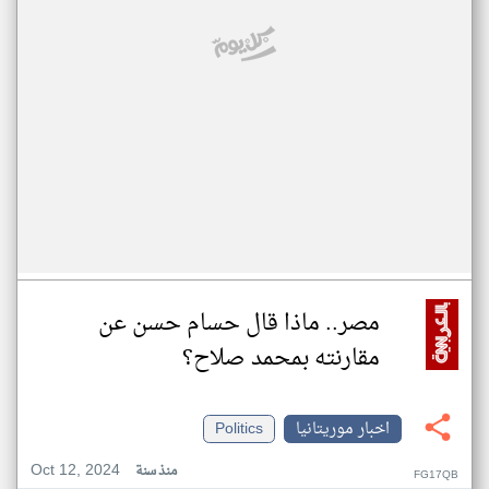
مصر.. ماذا قال حسام حسن عن
مقارنته بمحمد صلاح؟
اخبار موريتانيا
Politics
Oct 12, 2024
منذ سنة
FG17QB