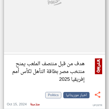
هدف من قبل منتصف الملعب يمنح
منتخب مصر بطاقة التأهل لكأس أمم
إفريقيا 2025
اخبار موريتانيا
Politics
Oct 15, 2024
منذ سنة
UP28TR