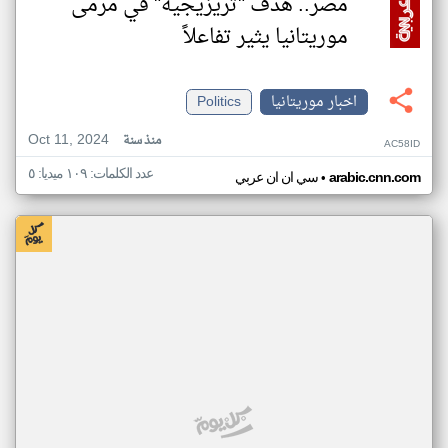
مصر.. هدف "تريزيجيه" في مرمى
موريتانيا يثير تفاعلاً
اخبار موريتانيا
Politics
Oct 11, 2024
منذ سنة
AC58ID
عدد الكلمات: ١٠٩ ميديا: ٥
•
arabic.cnn.com
سي ان ان عربي