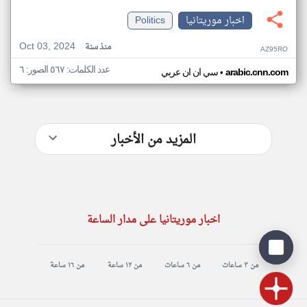
اخبار موريتانيا
Politics
Oct 03, 2024
منذ سنة
AZ95RO
عدد الكلمات: ٥٦٧ الصور: ٦
•
arabic.cnn.com
سي ان ان عربي
المزيد من الأخبار
اخبار موريتانيا على مدار الساعة
من ٣ ساعات
من ٦ ساعات
من ١٢ ساعة
من ١٦ ساعة