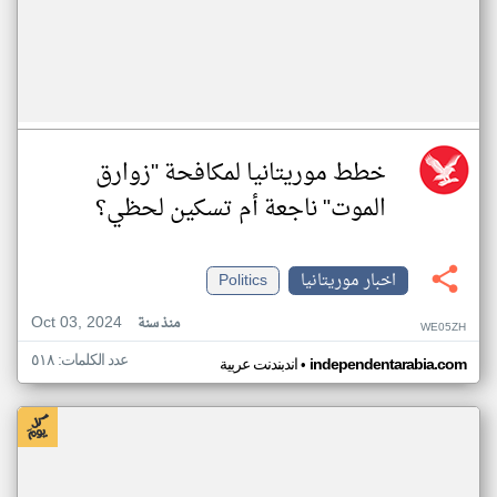
خطط موريتانيا لمكافحة "زوارق
الموت" ناجعة أم تسكين لحظي؟
اخبار موريتانيا
Politics
Oct 03, 2024
منذ سنة
WE05ZH
عدد الكلمات: ٥١٨
•
independentarabia.com
اندبندنت عربية