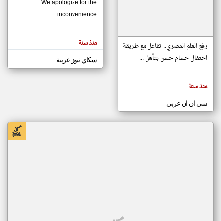
We apologize for the
inconvenience...
klyoum.com
تغيير الدولة
منذ سنة
تعبر
رفع العلم المصري.. تفاعل مع طريقة
مصادر الأخبار من موريتانيا
المقالات
الموجوده
احتفال حسام حسن بتأهل ...
سكاي نيوز عربية
اخبار موريتانيا على مدار الساعة
هنا عن
وجهة
نظر
أهم اخبار موريتانيا العاجلة والمباشرة
كاتبيها.
منذ سنة
سي ان ان عربي