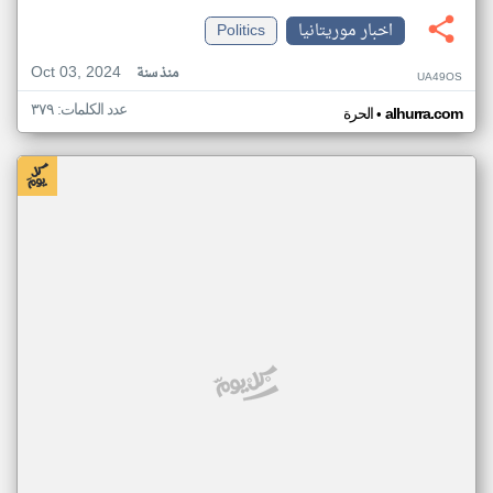
اخبار موريتانيا
Politics
Oct 03, 2024
منذ سنة
UA49OS
عدد الكلمات: ٣٧٩
•
alhurra.com
الحرة