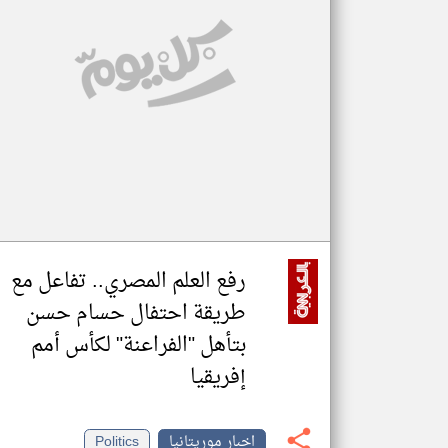
تعبر
المقالات
الموجوده
هنا عن
وجهة
نظر
كاتبيها.
رفع العلم المصري.. تفاعل مع
طريقة احتفال حسام حسن
بتأهل "الفراعنة" لكأس أمم
إفريقيا
اخبار موريتانيا
Politics