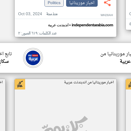
اخبار موريتانيا
Politics
Oct 03, 2024
منذ سنة
WH28AH
•
independentarabia.com
اندبندنت عربية
عدد الكلمات: ٦١٩ الصور: ٢
ار موريتانيا من
تابع اخ
عربية
سكاي
اخبار موريتانيا من اندبندنت عربية
اخ