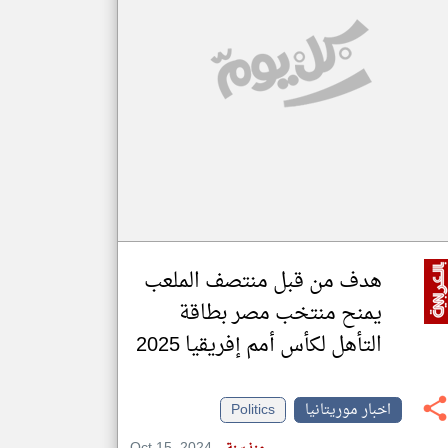
klyoum.com
تغيير الدولة
مصادر الأخبار من موريتانيا
اخبار موريتانيا على مدار الساعة
أهم اخبار موريتانيا العاجلة والمباشرة
هدف من قبل منتصف الملعب
يمنح منتخب مصر بطاقة
التأهل لكأس أمم إفريقيا 2025
اخبار موريتانيا
Politics