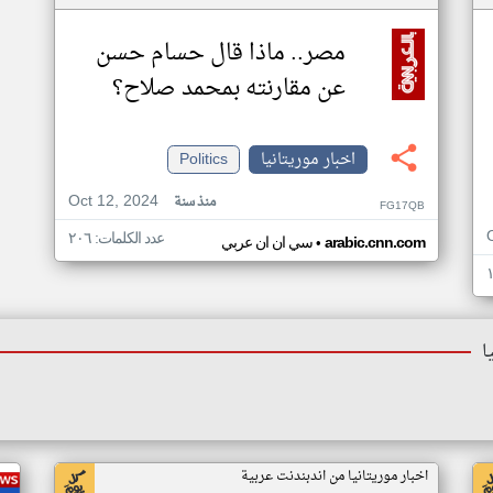
مصر.. ماذا قال حسام حسن
عن مقارنته بمحمد صلاح؟
اخبار موريتانيا
Politics
Oct 12, 2024
منذ سنة
FG17QB
عدد الكلمات: ٢٠٦
•
arabic.cnn.com
سي ان ان عربي
ا
اخبار موريتانيا من اندبندنت عربية