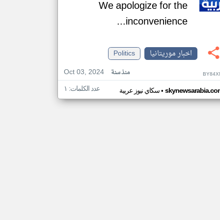
We apologize for the
inconvenience...
اخبار موريتانيا
Politics
Oct 03, 2024
منذ سنة
BY84X
عدد الكلمات: ١
•
skynewsarabia.co
سكاي نيوز عربية