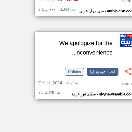
Oct 15, 2024
منذ سنة
UP28T
عدد الكلمات: ١١٤ ميديا: ١
•
arabic.cnn.co
سي ان ان عربي
We apologize for the
inconvenience...
اخبار موريتانيا
Politics
Oct 11, 2024
منذ سنة
VG00H
عدد الكلمات: ١
•
skynewsarabia.co
سكاي نيوز عربية