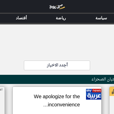
سياسة
رياضة
أقتصاد
أجدد الاخبار
بان الصحراء
اخ
We apologize for the
inconvenience...