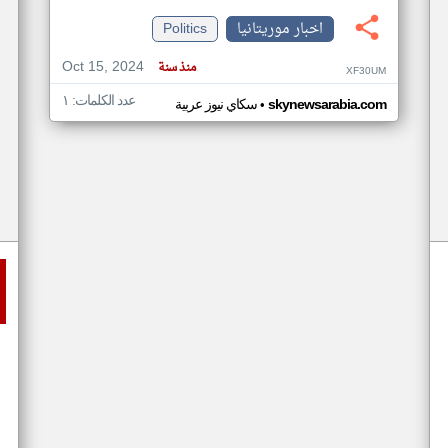
اخبار موريتانيا
Politics
Oct 15, 2024
منذ سنة
XF30UM
عدد الكلمات: ١
•
skynewsarabia.com
سكاي نيوز عربية