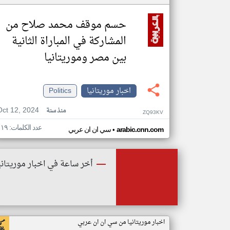
حسم موقف محمد صلاح من
المشاركة في المباراة الثانية
بين مصر وموريتانيا
اخبار موريتانيا
Politics
Oct 12, 2024
منذ سنة
ZQ93KV
عدد الكلمات: ١١٩
•
arabic.cnn.com
سي ان ان عربي
أخر ساعة في اخبار موريتاني
اخبار موريتانيا من سي ان ان عربي