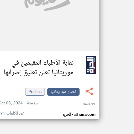
نقابة الأطباء المقيمين في
موريتانيا تعلن تعليق إضرابها
اخبار موريتانيا
Politics
Oct 03, 2024
منذ سنة
UA49OS
عدد الكلمات: ٣٧٩
•
alhurra.com
الحرة