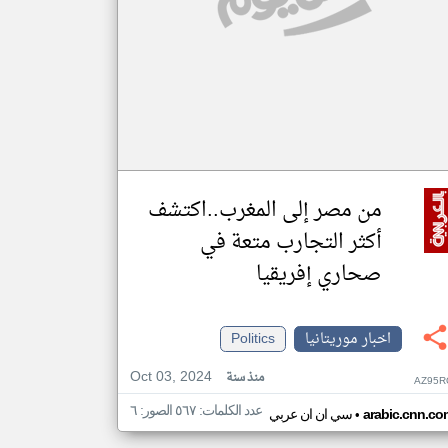
من مصر إلى المغرب..اكتشف
أكثر التجارب متعة في
صحاري إفريقيا
اخبار موريتانيا
Politics
Oct 03, 2024
منذ سنة
AZ95R
عدد الكلمات: ٥٦٧ الصور: ٦
•
arabic.cnn.co
سي ان ان عربي