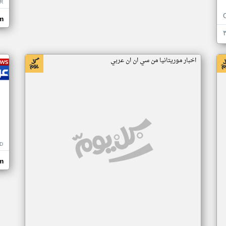
R
m
اخبار موريتانيا من سي ان ان عربي
D
m