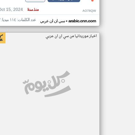
Oct 15, 2024
منذ سنة
AO78QW
عدد الكلمات: ١١٤ ميديا: ٣
•
arabic.cnn.com
سي ان ان عربي
اخبار موريتانيا من سي ان ان عربي