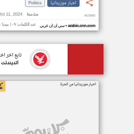
اخبار موريتانيا
Politics
Oct 11, 2024
منذ سنة
AC58ID
عدد الكلمات: ١٠٩ ميديا: ٥
•
arabic.cnn.com
سي ان ان عربي
تابع اخر اخب
اندبندنت 
اخبار موريتانيا من الحرة