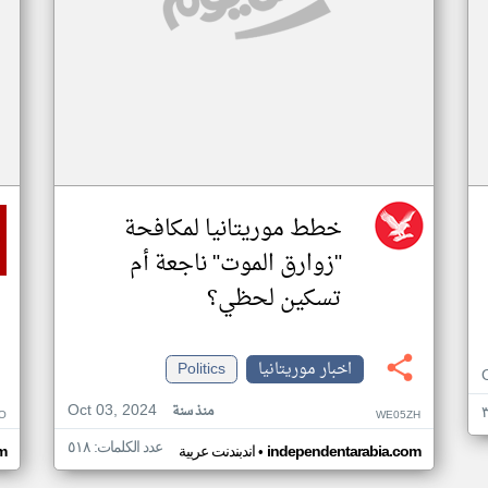
خطط موريتانيا لمكافحة
"زوارق الموت" ناجعة أم
تسكين لحظي؟
اخبار موريتانيا
Politics
Oct 03, 2024
منذ سنة
O
WE05ZH
عدد الكلمات: ٥١٨
•
independentarabia.com
اندبندنت عربية
m