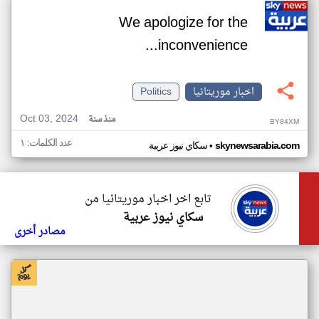
We apologize for the
inconvenience...
اخبار موريتانيا
Politics
Oct 03, 2024
منذ سنة
BY84XM
عدد الكلمات: ١
•
skynewsarabia.com
سكاي نيوز عربية
تابع اخر اخبار موريتانيا من
سكاي نيوز عربية
مصادر أخرى