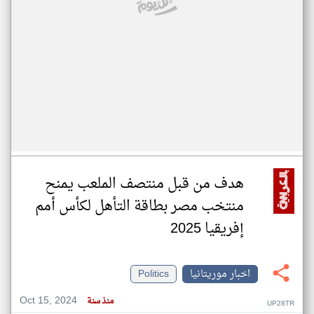
هدف من قبل منتصف الملعب يمنح
منتخب مصر بطاقة التأهل لكأس أمم
إفريقيا 2025
اخبار موريتانيا
Politics
Oct 15, 2024
منذ سنة
UP28TR