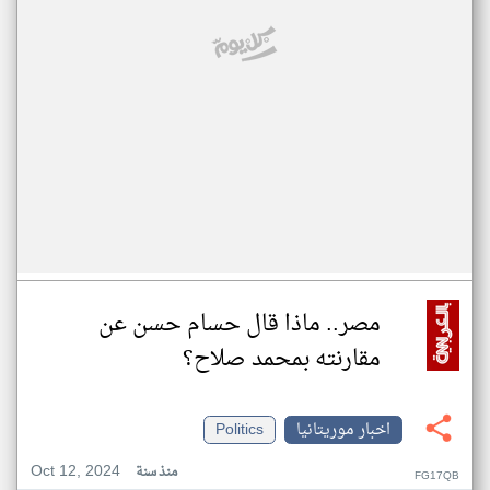
مصر.. ماذا قال حسام حسن عن
مقارنته بمحمد صلاح؟
اخبار موريتانيا
Politics
Oct 12, 2024
منذ سنة
FG17QB