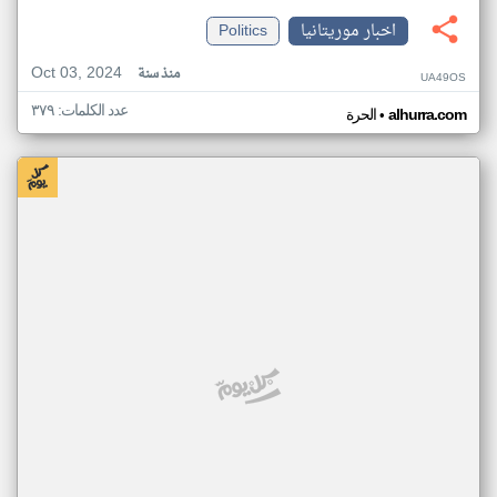
اخبار موريتانيا
Politics
Oct 03, 2024
منذ سنة
UA49OS
عدد الكلمات: ٣٧٩
•
alhurra.com
الحرة