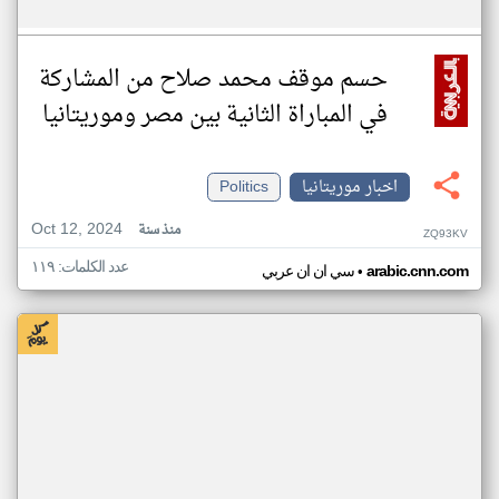
حسم موقف محمد صلاح من المشاركة
في المباراة الثانية بين مصر وموريتانيا
اخبار موريتانيا
Politics
Oct 12, 2024
منذ سنة
ZQ93KV
عدد الكلمات: ١١٩
•
arabic.cnn.com
سي ان ان عربي