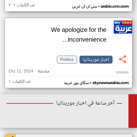
عدد الكلمات: ٢٠٦
•
arabic.cnn.com
سي ان ان عربي
We apologize for the
inconvenience...
اخبار موريتانيا
Politics
Oct 11, 2024
منذ سنة
VG00HD
عدد الكلمات: ١
•
skynewsarabia.com
سكاي نيوز عربية
أخر ساعة في اخبار موريتانيا