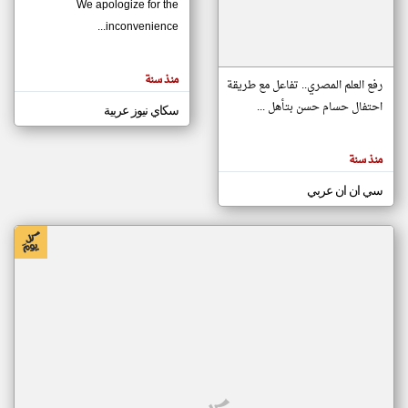
We apologize for the
inconvenience...
klyoum.com
تغيير الدولة
منذ سنة
تعبر
رفع العلم المصري.. تفاعل مع طريقة
مصادر الأخبار من موريتانيا
المقالات
الموجوده
احتفال حسام حسن بتأهل ...
سكاي نيوز عربية
اخبار موريتانيا على مدار الساعة
هنا عن
وجهة
نظر
أهم اخبار موريتانيا العاجلة والمباشرة
كاتبيها.
منذ سنة
سي ان ان عربي