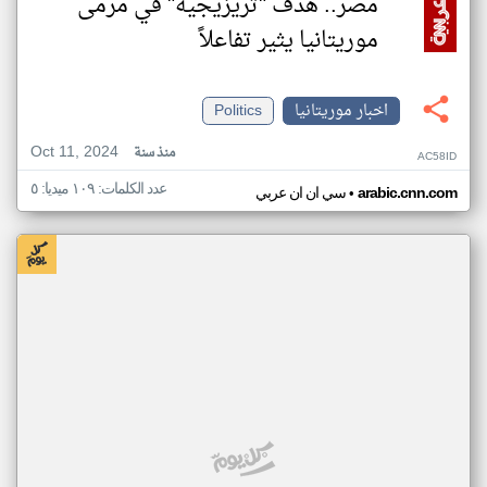
مصر.. هدف "تريزيجيه" في مرمى
موريتانيا يثير تفاعلاً
اخبار موريتانيا
Politics
Oct 11, 2024
منذ سنة
AC58ID
عدد الكلمات: ١٠٩ ميديا: ٥
•
arabic.cnn.com
سي ان ان عربي