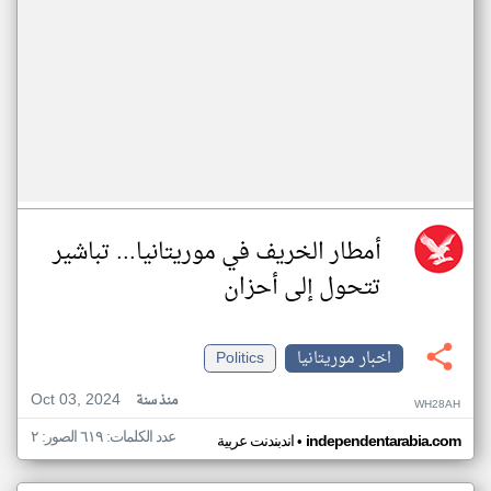
أمطار الخريف في موريتانيا... تباشير
تتحول إلى أحزان
اخبار موريتانيا
Politics
Oct 03, 2024
منذ سنة
WH28AH
عدد الكلمات: ٦١٩ الصور: ٢
•
independentarabia.com
اندبندنت عربية