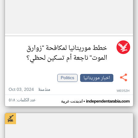
خطط موريتانيا لمكافحة "زوارق
الموت" ناجعة أم تسكين لحظي؟
اخبار موريتانيا
Politics
Oct 03, 2024
منذ سنة
WE05ZH
عدد الكلمات: ٥١٨
•
independentarabia.com
اندبندنت عربية