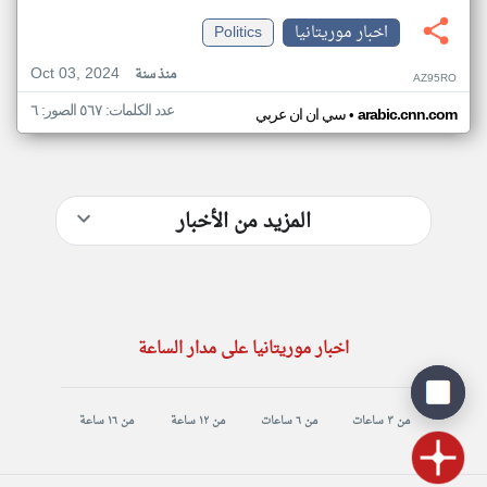
اخبار موريتانيا
Politics
Oct 03, 2024
منذ سنة
AZ95RO
عدد الكلمات: ٥٦٧ الصور: ٦
•
arabic.cnn.com
سي ان ان عربي
المزيد من الأخبار
اخبار موريتانيا على مدار الساعة
من ٣ ساعات
من ٦ ساعات
من ١٢ ساعة
من ١٦ ساعة