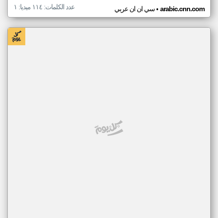
عدد الكلمات: ١١٤ ميديا: ١
•
arabic.cnn.com
سي ان ان عربي