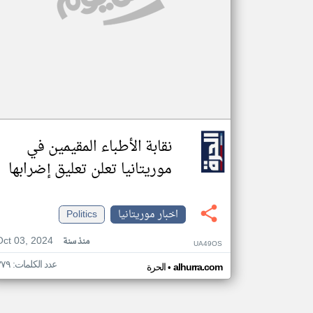
نقابة الأطباء المقيمين في
موريتانيا تعلن تعليق إضرابها
اخبار موريتانيا
Politics
Oct 03, 2024
منذ سنة
UA49OS
عدد الكلمات: ٣٧٩
•
alhurra.com
الحرة