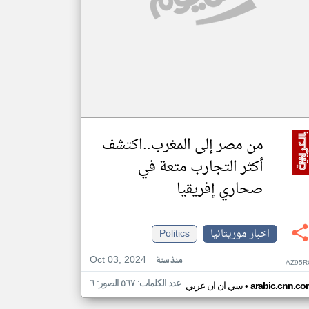
من مصر إلى المغرب..اكتشف
أكثر التجارب متعة في
صحاري إفريقيا
اخبار موريتانيا
Politics
Oct 03, 2024
منذ سنة
AZ95R
عدد الكلمات: ٥٦٧ الصور: ٦
•
arabic.cnn.co
سي ان ان عربي