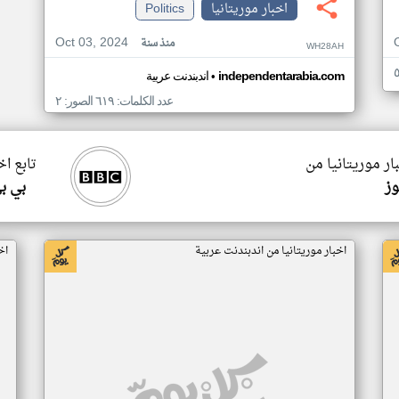
اخبار موريتانيا
Politics
Oct 03, 2024
منذ سنة
WH28AH
•
independentarabia.com
اندبندنت عربية
عدد الكلمات: ٦١٩ الصور: ٢
ار موريتانيا من
تابع اخ
وز
بي ب
اخبار موريتانيا من اندبندنت عربية
اخ