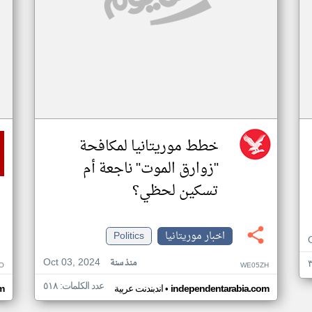
خطط موريتانيا لمكافحة
"زوارق الموت" ناجعة أم
تسكين لحظي؟
اخبار موريتانيا
Politics
Oct 03, 2024
منذ سنة
O
WE05ZH
عدد الكلمات: ٥١٨
•
independentarabia.com
اندبندنت عربية
m