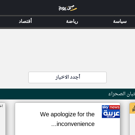
سياسة
رياضة
أقتصاد
أجدد الاخبار
بان الصحراء
اخ
We apologize for the
inconvenience...