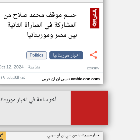
حسم موقف محمد صلاح من
المشاركة في المباراة الثانية
بين مصر وموريتانيا
اخبار موريتانيا
Politics
Oct 12, 2024
منذ سنة
ZQ93KV
عدد الكلمات: ١١٩
•
arabic.cnn.com
سي ان ان عربي
أخر ساعة في اخبار موريتاني
اخبار موريتانيا من سي ان ان عربي