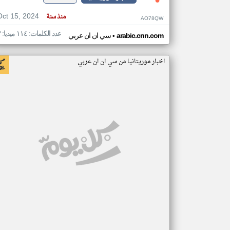
Oct 15, 2024
منذ سنة
AO78QW
عدد الكلمات: ١١٤ ميديا: ٣
•
arabic.cnn.com
سي ان ان عربي
اخبار موريتانيا من سي ان ان عربي