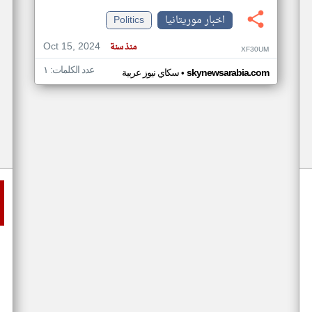
اخبار موريتانيا
Politics
Oct 15, 2024
منذ سنة
XF30UM
عدد الكلمات: ١
•
skynewsarabia.com
سكاي نيوز عربية