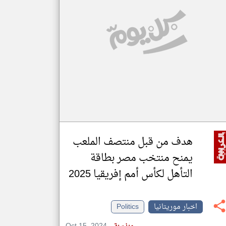
klyoum.com
تغيير الدولة
مصادر الأخبار من موريتانيا
اخبار موريتانيا على مدار الساعة
أهم اخبار موريتانيا العاجلة والمباشرة
هدف من قبل منتصف الملعب
يمنح منتخب مصر بطاقة
التأهل لكأس أمم إفريقيا 2025
اخبار موريتانيا
Politics