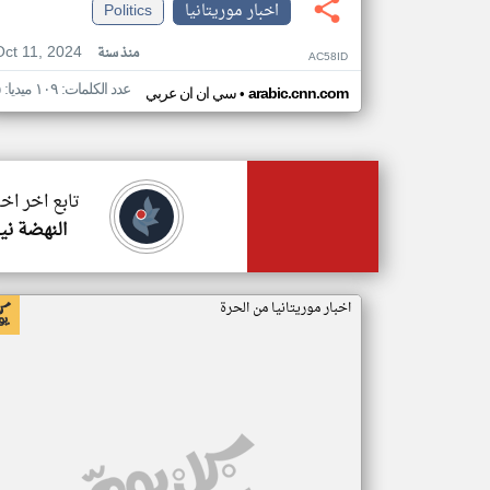
اخبار موريتانيا
Politics
Oct 11, 2024
منذ سنة
AC58ID
عدد الكلمات: ١٠٩ ميديا: ٥
•
arabic.cnn.com
سي ان ان عربي
تابع اخر اخب
النهضة ني
اخبار موريتانيا من الحرة