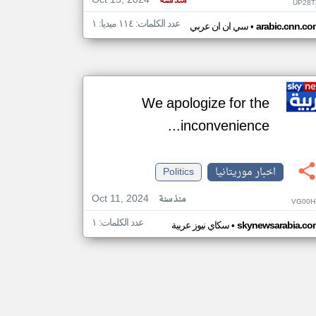
Oct 15, 2024
منذ سنة
UP28T
عدد الكلمات: ١١٤ ميديا: ١
•
arabic.cnn.co
سي ان ان عربي
We apologize for the
inconvenience...
اخبار موريتانيا
Politics
Oct 11, 2024
منذ سنة
VG00H
عدد الكلمات: ١
•
skynewsarabia.co
سكاي نيوز عربية