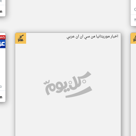
R
m
اخبار موريتانيا من سي ان ان عربي
D
m