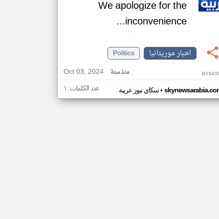
We apologize for the
inconvenience...
اخبار موريتانيا
Politics
Oct 03, 2024
منذ سنة
BY84X
عدد الكلمات: ١
•
skynewsarabia.co
سكاي نيوز عربية