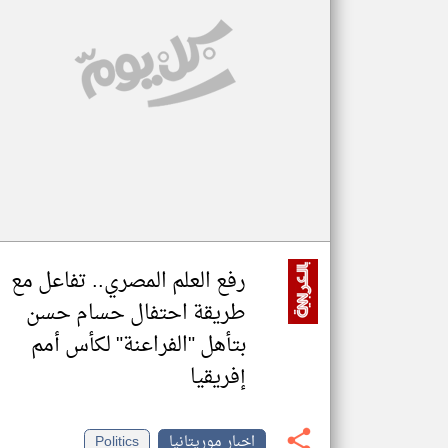
تعبر
المقالات
الموجوده
هنا عن
وجهة
نظر
كاتبيها.
رفع العلم المصري.. تفاعل مع
طريقة احتفال حسام حسن
بتأهل "الفراعنة" لكأس أمم
إفريقيا
اخبار موريتانيا
Politics