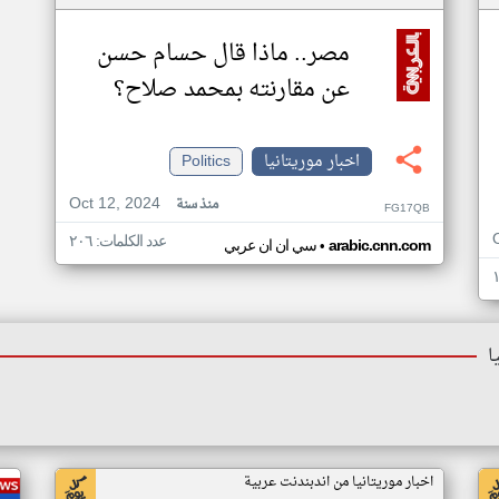
مصر.. ماذا قال حسام حسن
عن مقارنته بمحمد صلاح؟
اخبار موريتانيا
Politics
Oct 12, 2024
منذ سنة
FG17QB
عدد الكلمات: ٢٠٦
•
arabic.cnn.com
سي ان ان عربي
ا
اخبار موريتانيا من اندبندنت عربية