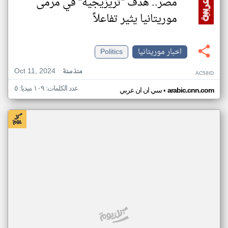
مصر.. هدف "تريزيجيه" في مرمى
موريتانيا يثير تفاعلاً
اخبار موريتانيا
Politics
Oct 11, 2024
منذ سنة
AC58ID
عدد الكلمات: ١٠٩ ميديا: ٥
•
arabic.cnn.com
سي ان ان عربي