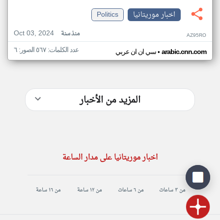
اخبار موريتانيا
Politics
Oct 03, 2024
منذ سنة
AZ95RO
عدد الكلمات: ٥٦٧ الصور: ٦
•
arabic.cnn.com
سي ان ان عربي
المزيد من الأخبار
اخبار موريتانيا على مدار الساعة
من ٣ ساعات
من ٦ ساعات
من ١٢ ساعة
من ١٦ ساعة