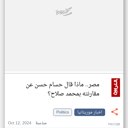
مصر.. ماذا قال حسام حسن عن
مقارنته بمحمد صلاح؟
اخبار موريتانيا
Politics
Oct 12, 2024
منذ سنة
FG17QB