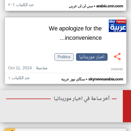
عدد الكلمات: ٢٠٦
•
arabic.cnn.com
سي ان ان عربي
We apologize for the
inconvenience...
اخبار موريتانيا
Politics
Oct 11, 2024
منذ سنة
VG00HD
عدد الكلمات: ١
•
skynewsarabia.com
سكاي نيوز عربية
أخر ساعة في اخبار موريتانيا