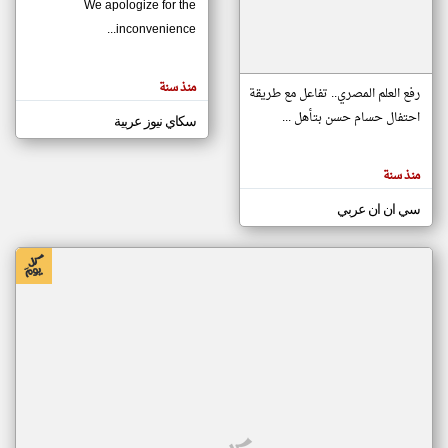
We apologize for the
inconvenience...
klyoum.com
تغيير الدولة
منذ سنة
تعبر
رفع العلم المصري.. تفاعل مع طريقة
مصادر الأخبار من موريتانيا
المقالات
الموجوده
احتفال حسام حسن بتأهل ...
سكاي نيوز عربية
اخبار موريتانيا على مدار الساعة
هنا عن
وجهة
نظر
أهم اخبار موريتانيا العاجلة والمباشرة
كاتبيها.
منذ سنة
سي ان ان عربي