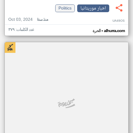
اخبار موريتانيا
Politics
Oct 03, 2024
منذ سنة
UA49OS
عدد الكلمات: ٣٧٩
•
alhurra.com
الحرة