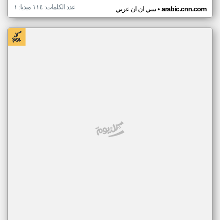
عدد الكلمات: ١١٤ ميديا: ١
•
arabic.cnn.com
سي ان ان عربي