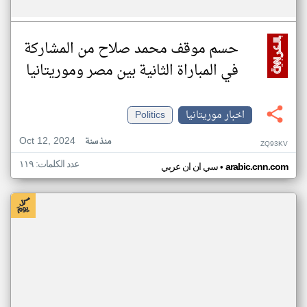
حسم موقف محمد صلاح من المشاركة
في المباراة الثانية بين مصر وموريتانيا
اخبار موريتانيا
Politics
Oct 12, 2024
منذ سنة
ZQ93KV
عدد الكلمات: ١١٩
•
arabic.cnn.com
سي ان ان عربي