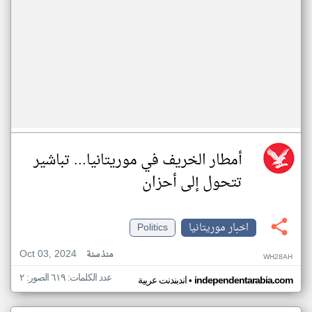
أمطار الخريف في موريتانيا... تباشير
تتحول إلى أحزان
اخبار موريتانيا
Politics
Oct 03, 2024
منذ سنة
WH28AH
عدد الكلمات: ٦١٩ الصور: ٢
•
independentarabia.com
اندبندنت عربية