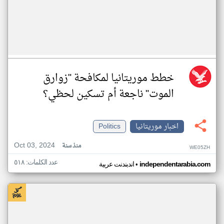
خطط موريتانيا لمكافحة "زوارق
الموت" ناجعة أم تسكين لحظي؟
اخبار موريتانيا
Politics
Oct 03, 2024
منذ سنة
WE05ZH
عدد الكلمات: ٥١٨
•
independentarabia.com
اندبندنت عربية