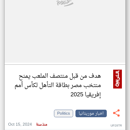
هدف من قبل منتصف الملعب يمنح
منتخب مصر بطاقة التأهل لكأس أمم
إفريقيا 2025
اخبار موريتانيا
Politics
Oct 15, 2024
منذ سنة
UP28TR