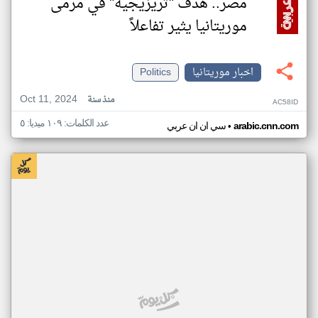
مصر.. هدف "تريزيجيه" في مرمى
موريتانيا يثير تفاعلاً
اخبار موريتانيا
Politics
Oct 11, 2024
منذ سنة
AC58ID
عدد الكلمات: ١٠٩ ميديا: ٥
•
arabic.cnn.com
سي ان ان عربي