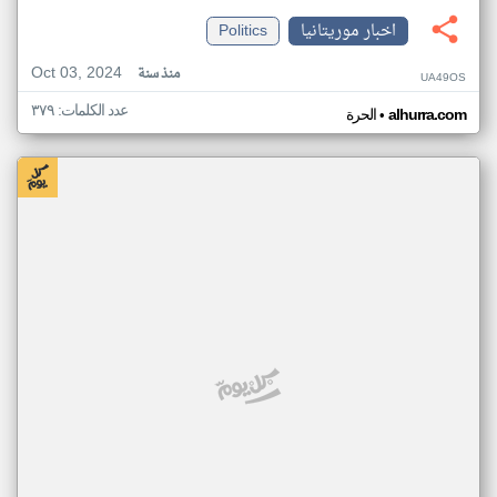
اخبار موريتانيا
Politics
Oct 03, 2024
منذ سنة
UA49OS
عدد الكلمات: ٣٧٩
•
alhurra.com
الحرة