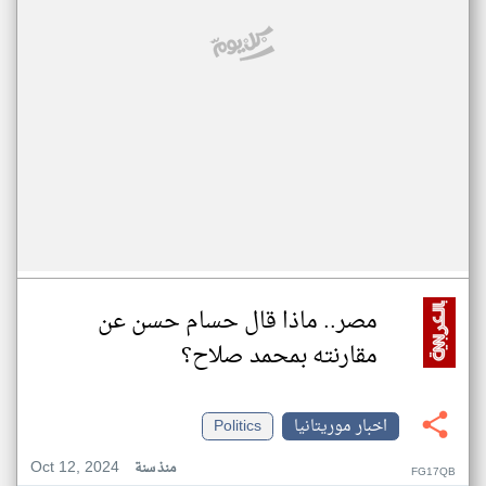
مصر.. ماذا قال حسام حسن عن
مقارنته بمحمد صلاح؟
اخبار موريتانيا
Politics
Oct 12, 2024
منذ سنة
FG17QB