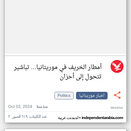
أمطار الخريف في موريتانيا... تباشير
تتحول إلى أحزان
اخبار موريتانيا
Politics
Oct 03, 2024
منذ سنة
WH28AH
عدد الكلمات: ٦١٩ الصور: ٢
•
independentarabia.com
اندبندنت عربية