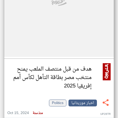
هدف من قبل منتصف الملعب يمنح
منتخب مصر بطاقة التأهل لكأس أمم
إفريقيا 2025
اخبار موريتانيا
Politics
Oct 15, 2024
منذ سنة
UP28TR