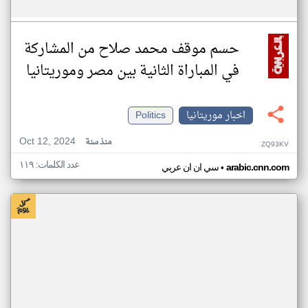
حسم موقف محمد صلاح من المشاركة
في المباراة الثانية بين مصر وموريتانيا
اخبار موريتانيا
Politics
Oct 12, 2024
منذ سنة
ZQ93KV
عدد الكلمات: ١١٩
•
arabic.cnn.com
سي ان ان عربي