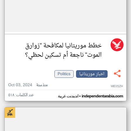
خطط موريتانيا لمكافحة "زوارق
الموت" ناجعة أم تسكين لحظي؟
اخبار موريتانيا
Politics
Oct 03, 2024
منذ سنة
WE05ZH
عدد الكلمات: ٥١٨
•
independentarabia.com
اندبندنت عربية