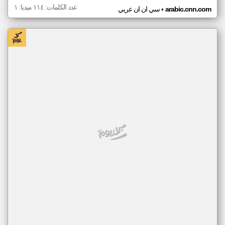
عدد الكلمات: ١١٤ ميديا: ١
•
arabic.cnn.com
سي ان ان عربي