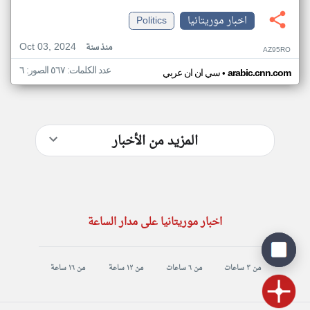
اخبار موريتانيا
Politics
Oct 03, 2024
منذ سنة
AZ95RO
عدد الكلمات: ٥٦٧ الصور: ٦
•
arabic.cnn.com
سي ان ان عربي
المزيد من الأخبار
اخبار موريتانيا على مدار الساعة
من ٣ ساعات
من ٦ ساعات
من ١٢ ساعة
من ١٦ ساعة