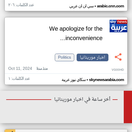
عدد الكلمات: ٢٠٦
•
arabic.cnn.com
سي ان ان عربي
We apologize for the
inconvenience...
اخبار موريتانيا
Politics
Oct 11, 2024
منذ سنة
VG00HD
عدد الكلمات: ١
•
skynewsarabia.com
سكاي نيوز عربية
أخر ساعة في اخبار موريتانيا