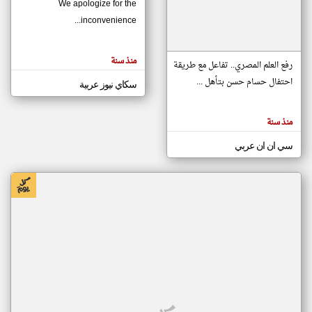
We apologize for the
inconvenience...
klyoum.com
تغيير الدولة
منذ سنة
تعبر
رفع العلم المصري.. تفاعل مع طريقة
مصادر الأخبار من موريتانيا
المقالات
الموجوده
احتفال حسام حسن بتأهل ...
سكاي نيوز عربية
اخبار موريتانيا على مدار الساعة
هنا عن
وجهة
نظر
أهم اخبار موريتانيا العاجلة والمباشرة
كاتبيها.
منذ سنة
سي ان ان عربي