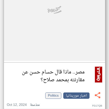
مصر.. ماذا قال حسام حسن عن
مقارنته بمحمد صلاح؟
اخبار موريتانيا
Politics
Oct 12, 2024
منذ سنة
FG17QB