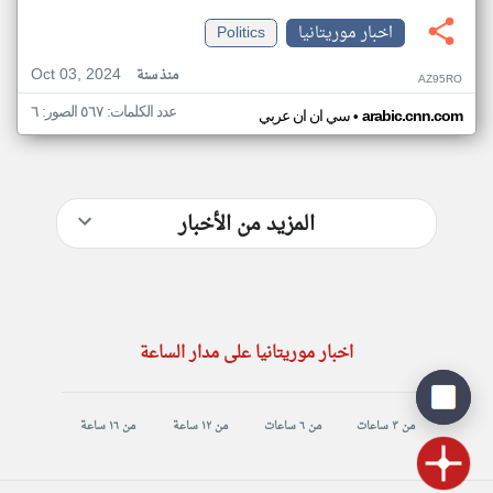
اخبار موريتانيا
Politics
Oct 03, 2024
منذ سنة
AZ95RO
عدد الكلمات: ٥٦٧ الصور: ٦
•
arabic.cnn.com
سي ان ان عربي
المزيد من الأخبار
اخبار موريتانيا على مدار الساعة
من ٣ ساعات
من ٦ ساعات
من ١٢ ساعة
من ١٦ ساعة