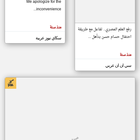
We apologize for the
inconvenience...
klyoum.com
تغيير الدولة
منذ سنة
تعبر
رفع العلم المصري.. تفاعل مع طريقة
مصادر الأخبار من موريتانيا
المقالات
الموجوده
احتفال حسام حسن بتأهل ...
سكاي نيوز عربية
اخبار موريتانيا على مدار الساعة
هنا عن
وجهة
نظر
أهم اخبار موريتانيا العاجلة والمباشرة
كاتبيها.
منذ سنة
سي ان ان عربي