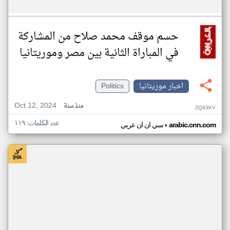
حسم موقف محمد صلاح من المشاركة
في المباراة الثانية بين مصر وموريتانيا
اخبار موريتانيا
Politics
Oct 12, 2024
منذ سنة
ZQ93KV
عدد الكلمات: ١١٩
•
arabic.cnn.com
سي ان ان عربي