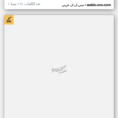
عدد الكلمات: ١١٤ ميديا: ١
•
arabic.cnn.com
سي ان ان عربي