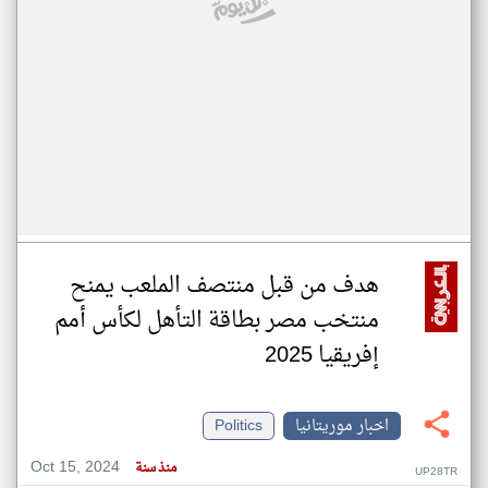
هدف من قبل منتصف الملعب يمنح
منتخب مصر بطاقة التأهل لكأس أمم
إفريقيا 2025
اخبار موريتانيا
Politics
Oct 15, 2024
منذ سنة
UP28TR