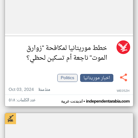
خطط موريتانيا لمكافحة "زوارق
الموت" ناجعة أم تسكين لحظي؟
اخبار موريتانيا
Politics
Oct 03, 2024
منذ سنة
WE05ZH
عدد الكلمات: ٥١٨
•
independentarabia.com
اندبندنت عربية