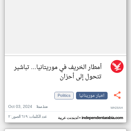
أمطار الخريف في موريتانيا... تباشير
تتحول إلى أحزان
اخبار موريتانيا
Politics
Oct 03, 2024
منذ سنة
WH28AH
عدد الكلمات: ٦١٩ الصور: ٢
•
independentarabia.com
اندبندنت عربية