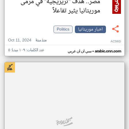
مصر.. هدف "تريزيجيه" في مرمى
موريتانيا يثير تفاعلاً
اخبار موريتانيا
Politics
Oct 11, 2024
منذ سنة
AC58ID
عدد الكلمات: ١٠٩ ميديا: ٥
•
arabic.cnn.com
سي ان ان عربي