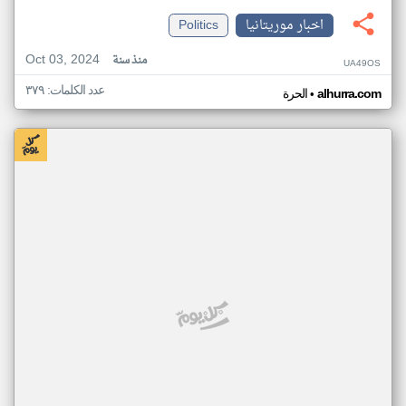
اخبار موريتانيا
Politics
Oct 03, 2024
منذ سنة
UA49OS
عدد الكلمات: ٣٧٩
•
alhurra.com
الحرة