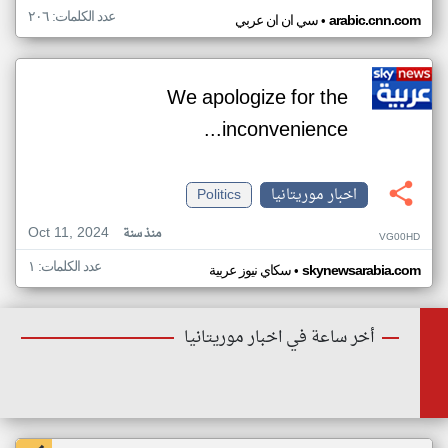
عدد الكلمات: ٢٠٦
•
arabic.cnn.com
سي ان ان عربي
We apologize for the
inconvenience...
اخبار موريتانيا
Politics
Oct 11, 2024
منذ سنة
VG00HD
عدد الكلمات: ١
•
skynewsarabia.com
سكاي نيوز عربية
أخر ساعة في اخبار موريتانيا