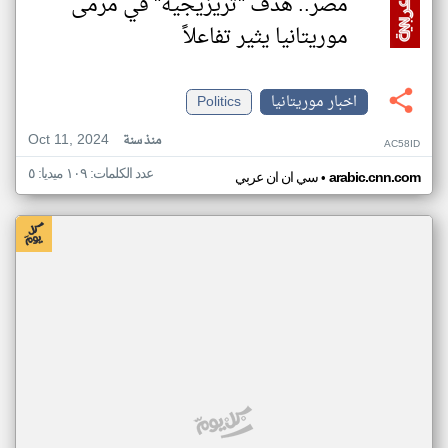
مصر.. هدف "تريزيجيه" في مرمى
موريتانيا يثير تفاعلاً
اخبار موريتانيا
Politics
Oct 11, 2024
منذ سنة
AC58ID
عدد الكلمات: ١٠٩ ميديا: ٥
•
arabic.cnn.com
سي ان ان عربي