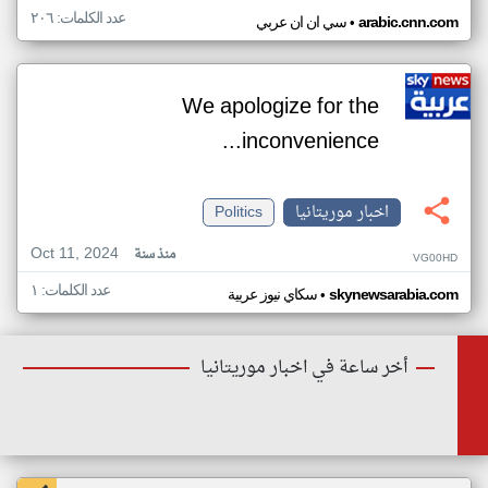
عدد الكلمات: ٢٠٦
•
arabic.cnn.com
سي ان ان عربي
We apologize for the
inconvenience...
اخبار موريتانيا
Politics
Oct 11, 2024
منذ سنة
VG00HD
عدد الكلمات: ١
•
skynewsarabia.com
سكاي نيوز عربية
أخر ساعة في اخبار موريتانيا