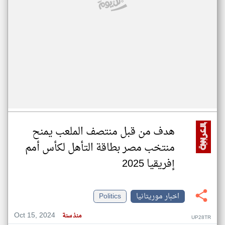
هدف من قبل منتصف الملعب يمنح
منتخب مصر بطاقة التأهل لكأس أمم
إفريقيا 2025
اخبار موريتانيا
Politics
Oct 15, 2024
منذ سنة
UP28TR