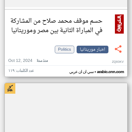
حسم موقف محمد صلاح من المشاركة
في المباراة الثانية بين مصر وموريتانيا
اخبار موريتانيا
Politics
Oct 12, 2024
منذ سنة
ZQ93KV
عدد الكلمات: ١١٩
•
arabic.cnn.com
سي ان ان عربي