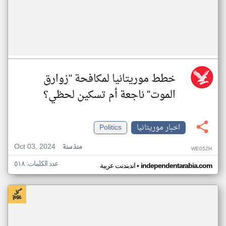
خطط موريتانيا لمكافحة "زوارق
الموت" ناجعة أم تسكين لحظي؟
اخبار موريتانيا
Politics
Oct 03, 2024
منذ سنة
WE05ZH
عدد الكلمات: ٥١٨
•
independentarabia.com
اندبندنت عربية