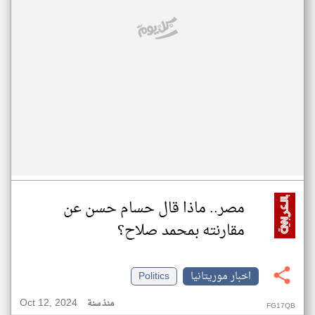
مصر.. ماذا قال حسام حسن عن
مقارنته بمحمد صلاح؟
اخبار موريتانيا
Politics
Oct 12, 2024
منذ سنة
FG17QB