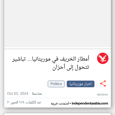
أمطار الخريف في موريتانيا... تباشير
تتحول إلى أحزان
اخبار موريتانيا
Politics
Oct 03, 2024
منذ سنة
WH28AH
عدد الكلمات: ٦١٩ الصور: ٢
•
independentarabia.com
اندبندنت عربية