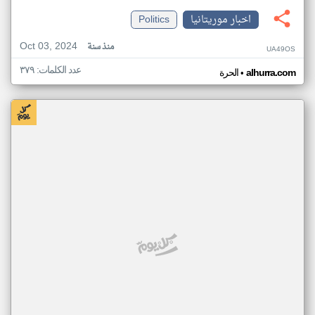
اخبار موريتانيا
Politics
Oct 03, 2024
منذ سنة
UA49OS
عدد الكلمات: ٣٧٩
•
alhurra.com
الحرة