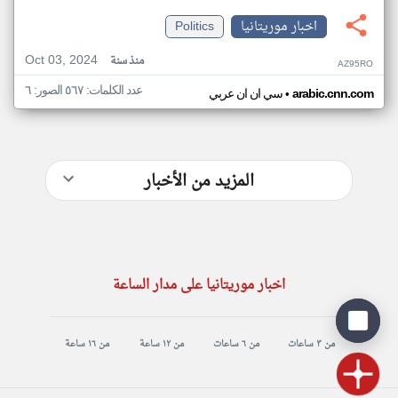
اخبار موريتانيا
Politics
Oct 03, 2024
منذ سنة
AZ95RO
عدد الكلمات: ٥٦٧ الصور: ٦
•
arabic.cnn.com
سي ان ان عربي
المزيد من الأخبار
اخبار موريتانيا على مدار الساعة
من ٣ ساعات
من ٦ ساعات
من ١٢ ساعة
من ١٦ ساعة