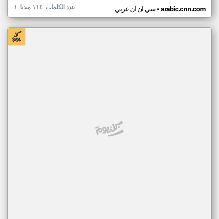
عدد الكلمات: ١١٤ ميديا: ١
•
arabic.cnn.com
سي ان ان عربي