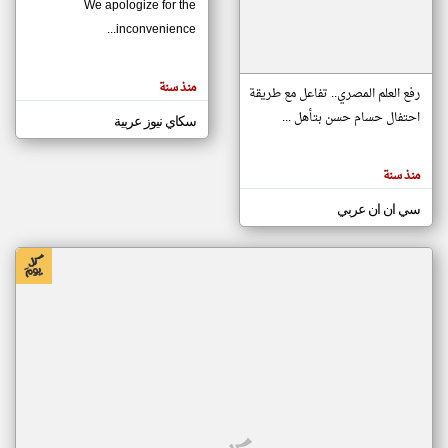
We apologize for the
inconvenience...
klyoum.com
تغيير الدولة
منذ سنة
تعبر
رفع العلم المصري.. تفاعل مع طريقة
مصادر الأخبار من موريتانيا
المقالات
الموجوده
احتفال حسام حسن بتأهل ...
سكاي نيوز عربية
اخبار موريتانيا على مدار الساعة
هنا عن
وجهة
نظر
أهم اخبار موريتانيا العاجلة والمباشرة
كاتبيها.
منذ سنة
سي ان ان عربي