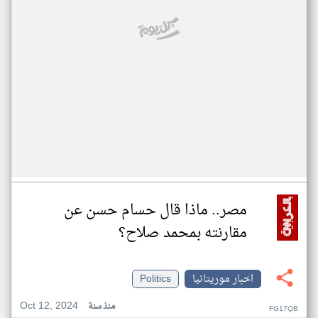
مصر.. ماذا قال حسام حسن عن
مقارنته بمحمد صلاح؟
اخبار موريتانيا
Politics
Oct 12, 2024
منذ سنة
FG17QB