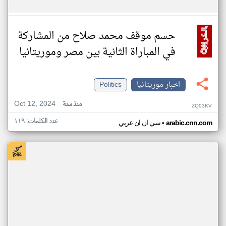
حسم موقف محمد صلاح من المشاركة
في المباراة الثانية بين مصر وموريتانيا
اخبار موريتانيا
Politics
Oct 12, 2024
منذ سنة
ZQ93KV
عدد الكلمات: ١١٩
•
arabic.cnn.com
سي ان ان عربي