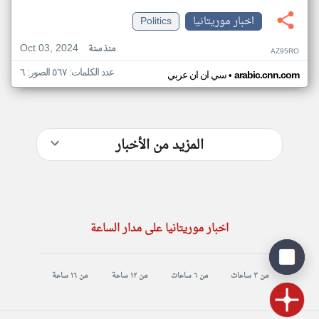
اخبار موريتانيا
Politics
Oct 03, 2024
منذ سنة
AZ95RO
عدد الكلمات: ٥٦٧ الصور: ٦
•
arabic.cnn.com
سي ان ان عربي
المزيد من الأخبار
اخبار موريتانيا على مدار الساعة
من ٣ ساعات
من ٦ ساعات
من ١٢ ساعة
من ١٦ ساعة