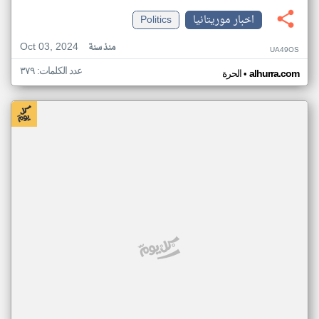
اخبار موريتانيا
Politics
Oct 03, 2024
منذ سنة
UA49OS
عدد الكلمات: ٣٧٩
•
alhurra.com
الحرة