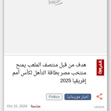
هدف من قبل منتصف الملعب يمنح
منتخب مصر بطاقة التأهل لكأس أمم
إفريقيا 2025
اخبار موريتانيا
Politics
Oct 15, 2024
منذ سنة
UP28TR