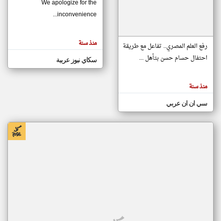
We apologize for the
inconvenience...
klyoum.com
تغيير الدولة
منذ سنة
تعبر
رفع العلم المصري.. تفاعل مع طريقة
مصادر الأخبار من موريتانيا
المقالات
الموجوده
احتفال حسام حسن بتأهل ...
سكاي نيوز عربية
اخبار موريتانيا على مدار الساعة
هنا عن
وجهة
نظر
أهم اخبار موريتانيا العاجلة والمباشرة
كاتبيها.
منذ سنة
سي ان ان عربي