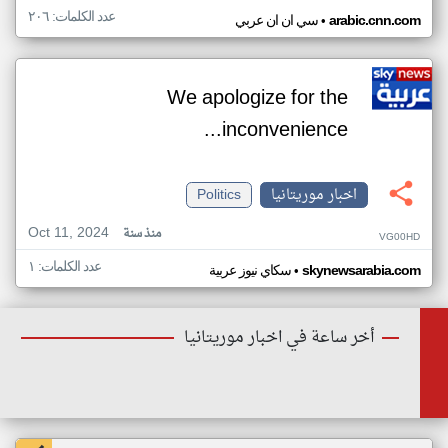
عدد الكلمات: ٢٠٦
•
arabic.cnn.com
سي ان ان عربي
We apologize for the
inconvenience...
اخبار موريتانيا
Politics
Oct 11, 2024
منذ سنة
VG00HD
عدد الكلمات: ١
•
skynewsarabia.com
سكاي نيوز عربية
أخر ساعة في اخبار موريتانيا