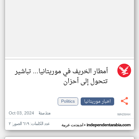
أمطار الخريف في موريتانيا... تباشير
تتحول إلى أحزان
اخبار موريتانيا
Politics
Oct 03, 2024
منذ سنة
WH28AH
عدد الكلمات: ٦١٩ الصور: ٢
•
independentarabia.com
اندبندنت عربية