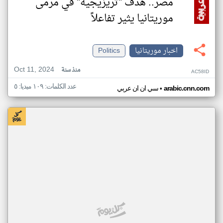
مصر.. هدف "تريزيجيه" في مرمى
موريتانيا يثير تفاعلاً
اخبار موريتانيا
Politics
Oct 11, 2024
منذ سنة
AC58ID
عدد الكلمات: ١٠٩ ميديا: ٥
•
arabic.cnn.com
سي ان ان عربي