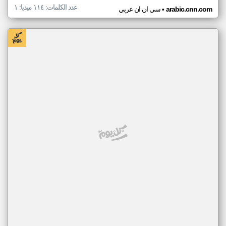
عدد الكلمات: ١١٤ ميديا: ١
•
arabic.cnn.com
سي ان ان عربي