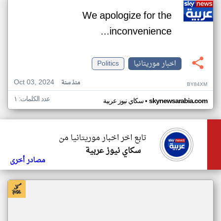
We apologize for the
inconvenience...
اخبار موريتانيا
Politics
Oct 03, 2024
منذ سنة
BY84XM
عدد الكلمات: ١
•
skynewsarabia.com
سكاي نيوز عربية
تابع اخر اخبار موريتانيا من
سكاي نيوز عربية
مصادر أخرى