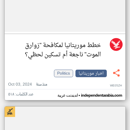
خطط موريتانيا لمكافحة "زوارق
الموت" ناجعة أم تسكين لحظي؟
اخبار موريتانيا
Politics
Oct 03, 2024
منذ سنة
WE05ZH
عدد الكلمات: ٥١٨
•
independentarabia.com
اندبندنت عربية