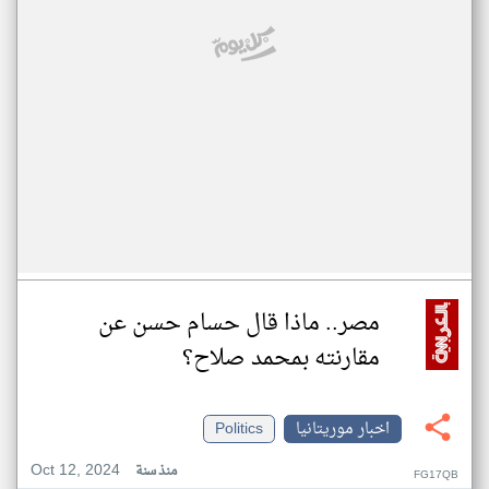
مصر.. ماذا قال حسام حسن عن
مقارنته بمحمد صلاح؟
اخبار موريتانيا
Politics
Oct 12, 2024
منذ سنة
FG17QB