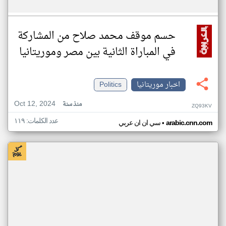
حسم موقف محمد صلاح من المشاركة
في المباراة الثانية بين مصر وموريتانيا
اخبار موريتانيا
Politics
Oct 12, 2024
منذ سنة
ZQ93KV
عدد الكلمات: ١١٩
•
arabic.cnn.com
سي ان ان عربي