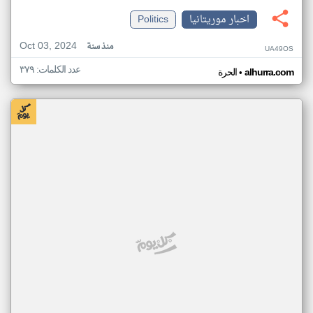
اخبار موريتانيا
Politics
Oct 03, 2024
منذ سنة
UA49OS
عدد الكلمات: ٣٧٩
•
alhurra.com
الحرة