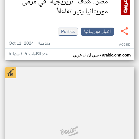
مصر.. هدف "تريزيجيه" في مرمى
موريتانيا يثير تفاعلاً
اخبار موريتانيا
Politics
Oct 11, 2024
منذ سنة
AC58ID
عدد الكلمات: ١٠٩ ميديا: ٥
•
arabic.cnn.com
سي ان ان عربي