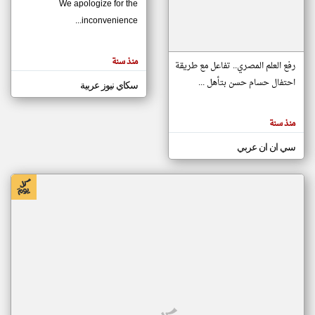
We apologize for the
inconvenience...
klyoum.com
تغيير الدولة
منذ سنة
تعبر
رفع العلم المصري.. تفاعل مع طريقة
مصادر الأخبار من موريتانيا
المقالات
الموجوده
احتفال حسام حسن بتأهل ...
سكاي نيوز عربية
اخبار موريتانيا على مدار الساعة
هنا عن
وجهة
نظر
أهم اخبار موريتانيا العاجلة والمباشرة
كاتبيها.
منذ سنة
سي ان ان عربي