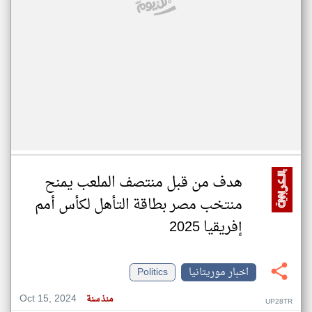
هدف من قبل منتصف الملعب يمنح
منتخب مصر بطاقة التأهل لكأس أمم
إفريقيا 2025
اخبار موريتانيا
Politics
Oct 15, 2024
منذ سنة
UP28TR