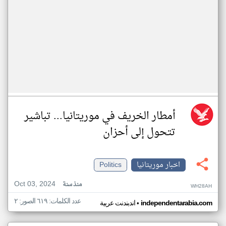
أمطار الخريف في موريتانيا... تباشير
تتحول إلى أحزان
اخبار موريتانيا
Politics
Oct 03, 2024
منذ سنة
WH28AH
عدد الكلمات: ٦١٩ الصور: ٢
•
independentarabia.com
اندبندنت عربية