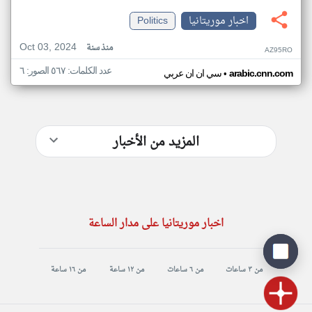
اخبار موريتانيا
Politics
Oct 03, 2024
منذ سنة
AZ95RO
عدد الكلمات: ٥٦٧ الصور: ٦
•
arabic.cnn.com
سي ان ان عربي
المزيد من الأخبار
اخبار موريتانيا على مدار الساعة
من ٣ ساعات
من ٦ ساعات
من ١٢ ساعة
من ١٦ ساعة