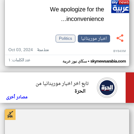
We apologize for the
inconvenience...
اخبار موريتانيا
Politics
Oct 03, 2024
منذ سنة
BY84XM
عدد الكلمات: ١
•
skynewsarabia.com
سكاي نيوز عربية
تابع اخر اخبار موريتانيا من
الحرة
مصادر أخرى