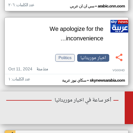
عدد الكلمات: ٢٠٦
•
arabic.cnn.com
سي ان ان عربي
We apologize for the
inconvenience...
اخبار موريتانيا
Politics
Oct 11, 2024
منذ سنة
VG00HD
عدد الكلمات: ١
•
skynewsarabia.com
سكاي نيوز عربية
أخر ساعة في اخبار موريتانيا