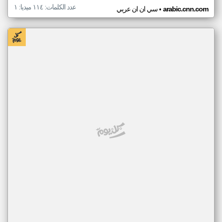
عدد الكلمات: ١١٤ ميديا: ١
•
arabic.cnn.com
سي ان ان عربي