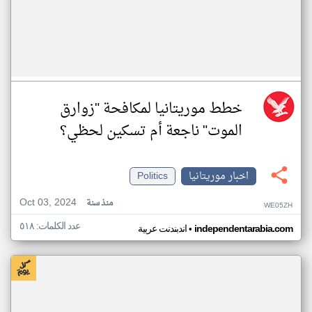
خطط موريتانيا لمكافحة "زوارق
الموت" ناجعة أم تسكين لحظي؟
اخبار موريتانيا
Politics
Oct 03, 2024
منذ سنة
WE05ZH
عدد الكلمات: ٥١٨
•
independentarabia.com
اندبندنت عربية